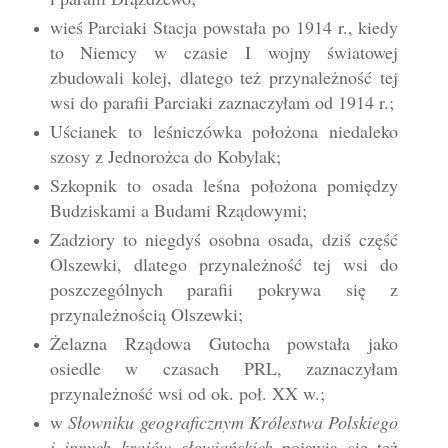
wieś Parciaki Stacja powstała po 1914 r., kiedy
to Niemcy w czasie I wojny światowej
zbudowali kolej, dlatego też przynależność tej
wsi do parafii Parciaki zaznaczyłam od 1914 r.;
Uścianek to leśniczówka położona niedaleko
szosy z Jednorożca do Kobylak;
Szkopnik to osada leśna położona pomiędzy
Budziskami a Budami Rządowymi;
Zadziory to niegdyś osobna osada, dziś część
Olszewki, dlatego przynależność tej wsi do
poszczególnych parafii pokrywa się z
przynależnością Olszewki;
Żelazna Rządowa Gutocha powstała jako
osiedle w czasach PRL, zaznaczyłam
przynależność wsi od ok. poł. XX w.;
w
Słowniku geograficznym Królestwa Polskiego
i innych krajów słowiańskich
pojawia się też