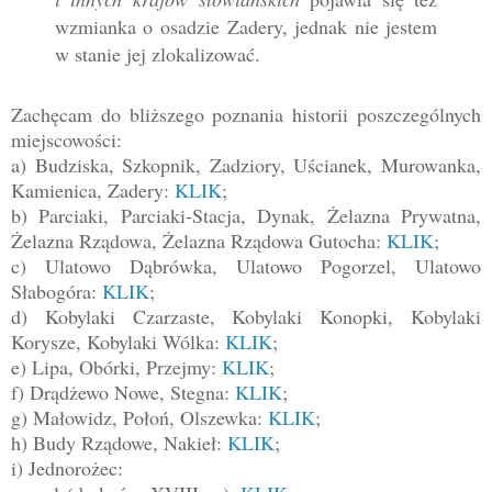
wzmianka o osadzie Zadery, jednak nie jestem
w stanie jej zlokalizować.
Zachęcam do bliższego poznania historii poszczególnych
miejscowości:
a) Budziska, Szkopnik, Zadziory, Uścianek, Murowanka,
Kamienica, Zadery:
KLIK
;
b) Parciaki, Parciaki-Stacja, Dynak, Żelazna Prywatna,
Żelazna Rządowa, Żelazna Rządowa Gutocha:
KLIK
;
c) Ulatowo Dąbrówka, Ulatowo Pogorzel, Ulatowo
Słabogóra:
KLIK
;
d) Kobylaki Czarzaste, Kobylaki Konopki, Kobylaki
Korysze, Kobylaki Wólka:
KLIK
;
e) Lipa, Obórki, Przejmy:
KLIK
;
f) Drądżewo Nowe, Stegna:
KLIK
;
g) Małowidz, Połoń, Olszewka:
KLIK
;
h) Budy Rządowe, Nakieł:
KLIK
;
i) Jednorożec: