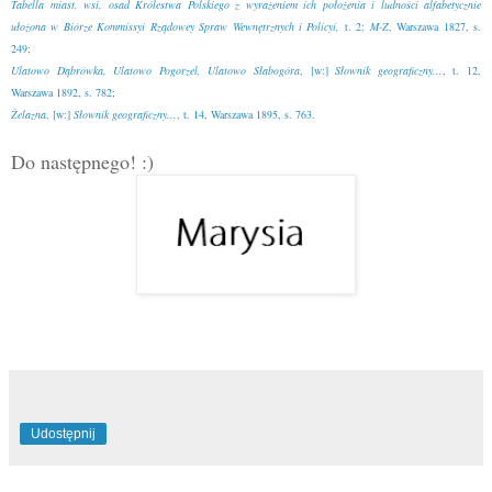
Tabella miast, wsi, osad Królestwa Polskiego z wyrażeniem ich położenia i ludności alfabetycznie
ułożona w Biórze Kommissyi Rządowey Spraw Wewnętrznych i Policyi,
t. 2:
M-Z
, Warszawa 1827, s.
249
;
Ulatowo Dąbrówka, Ulatowo Pogorzel, Ulatowo Słabogóra
, [w:]
Słownik geograficzny...
, t. 12,
Warszawa 1892, s. 782
;
Żelazna
, [w:]
Słownik geograficzny...
, t. 14, Warszawa 1895, s. 763.
Do następnego! :)
Udostępnij