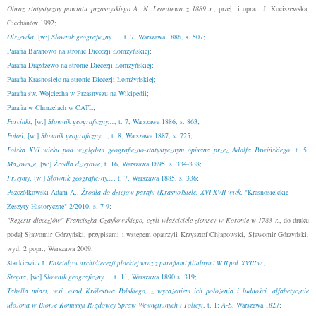
Obraz statystyczny powiatu przasnyskiego A. N. Leontiewa z 1889 r.
, przeł. i oprac. J. Kociszewska,
Ciechanów 1992;
Olszewka
, [w:]
Słownik geograficzny ...
, t. 7, Warszawa 1886, s. 507;
Parafia Baranowo na stronie Diecezji Łomżyńskiej
;
Parafia Drążdżewo na stronie Diecezji Łomżyńskiej;
Parafia Krasnosielc na stronie Diecezji Łomżyńskiej;
Parafia św. Wojciecha w Przasnyszu na Wikipedii
;
Parafia w Chorzelach w CATL
;
Parciaki
, [w:]
Słownik geograficzny...
, t. 7, Warszawa 1886, s. 863
;
Połoń
, [w:]
Słownik geograficzny...
, t. 8, Warszawa 1887, s. 725
;
Polska XVI wieku pod względem geograficzno-statystycznym
opisana przez Adolfa Pawińskiego
, t. 5:
Mazowsze
, [w:]
Źródła dziejowe
, t. 16, Warszawa 1895, s. 334-338
;
Przejmy
, [w:]
Słownik geograficzny...
, t. 7, Warszawa 1885, s. 336
;
Pszczółkowski Adam A.,
Źródła do dziejów parafii (Krasno)Sielc. XVI-XVII wiek
, "Krasnosielckie
Zeszyty Historyczne" 2/2010, s. 7-9
;
"Regestr diecezjów" Franciszka Czaykowskiego, czyli właściciele ziemscy w Koronie w 1783 r.
, do druku
podał Sławomir Górzyński, przypisami i wstępem opatrzyli Krzysztof Chłapowski, Sławomir Górzyński,
wyd. 2 popr., Warszawa 2009.
Kościoły w archidiecezji płockiej wraz z parafiami filialnymi W II poł. XVIII w.
Stankiewicz J.,
;
Stegna
, [w:]
Słownik geograficzny...
, t. 11, Warszawa 1890,s. 319
;
Tabella miast, wsi, osad Królestwa Polskiego, z wyrażeniem ich położenia i ludności, alfabetycznie
ułożona w Biórze Komissyi Rządowey Spraw Wewnętrznych i Policyi
, t. 1:
A-Ł
, Warszawa 1827
;