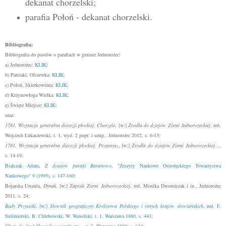
dekanat chorzelski;
parafia Połoń - dekanat chorzelski.
Bibliografia:
Bibliografia do postów o parafiach w gminie Jednorożec:
a) Jednorożec:
KLIK
;
b) Parciaki, Olszewka:
KLIK
;
c) Połoń, Skierkowizna:
KLIK
;
d) Krzynowłoga Wielka:
KLIK
;
e) Święte Miejsce:
KLIK
;
oraz:
1781. Wizytacja generalna diecezji płockiej. Chorzele
, [w:]
Źródła do dziejów Ziemi Jednorożeckiej
, red.
Wojciech Łukaszewski, t. 1, wyd. 2 popr. i uzup., Jednorożec 2012, s. 6-13;
1781. Wizytacja generalna diecezji płockiej. Przasnysz
, [w:]
Źródła do dziejów Ziemi Jednorożeckiej...
,
s. 14-19;
Białczak Adam,
Z dziejów parafii Baranowo
, "Zeszyty Naukowe Ostrołęckiego Towarzystwa
Naukowego" 9 (1995), s. 147-160
;
Bojarska Urszula,
Dynak
, [w:]
Zapiski Ziemi Jednorożeckiej
, red. Monika Dworniczak i in., Jednorożec
2011, s. 24;
Budy Przysieki
, [w:]
Słownik geograficzny Królestwa Polskiego i innych krajów słowiańskich
, red. F.
Sulimierski, B. Chlebowski, W. Wawelski, t. 1, Warszawa 1880, s. 443
;
Chorzele
, [w:]
Słownik geograficzny...
, t. 3, Warszawa 1880, s. 634
;