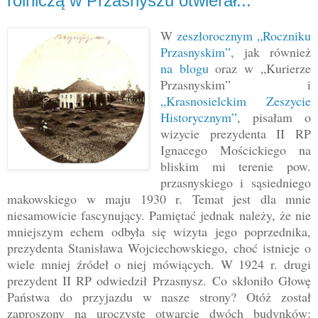
rolniczą w Przasnyszu otwierał...
W
zeszłorocznym „Roczniku
Przasnyskim”
, jak również
na blogu
oraz w „Kurierze
Przasnyskim” i
„Krasnosielckim Zeszycie
Historycznym”
, pisałam o
wizycie prezydenta II RP
Ignacego Mościckiego na
bliskim mi terenie pow.
przasnyskiego i sąsiedniego
makowskiego w maju 1930 r. Temat jest dla mnie
niesamowicie fascynujący. Pamiętać jednak należy, że nie
mniejszym echem odbyła się wizyta jego poprzednika,
prezydenta Stanisława Wojciechowskiego, choć istnieje o
wiele mniej źródeł o niej mówiących. W 1924 r. drugi
prezydent II RP odwiedził Przasnysz. Co skłoniło Głowę
Państwa do przyjazdu w nasze strony? Otóż został
zaproszony na uroczyste otwarcie dwóch budynków: