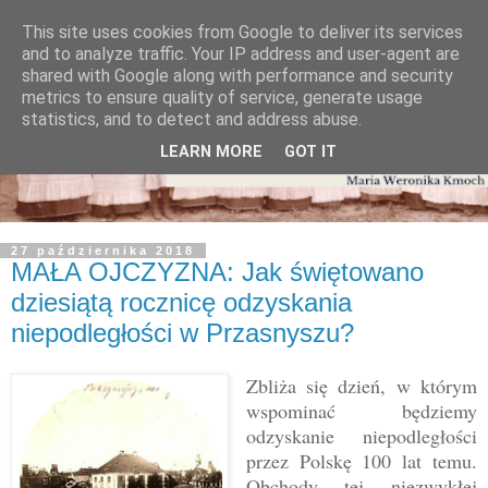
This site uses cookies from Google to deliver its services
and to analyze traffic. Your IP address and user-agent are
shared with Google along with performance and security
metrics to ensure quality of service, generate usage
statistics, and to detect and address abuse.
LEARN MORE
GOT IT
27 października 2018
MAŁA OJCZYZNA: Jak świętowano
dziesiątą rocznicę odzyskania
niepodległości w Przasnyszu?
Zbliża się dzień, w którym
wspominać będziemy
odzyskanie niepodległości
przez Polskę 100 lat temu.
Obchody tej niezwykłej