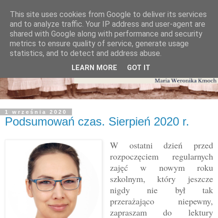
This site uses cookies from Google to deliver its services
and to analyze traffic. Your IP address and user-agent are
shared with Google along with performance and security
metrics to ensure quality of service, generate usage
statistics, and to detect and address abuse.
LEARN MORE
GOT IT
1 września 2020
Podsumowań czas. Sierpień 2020 r.
W ostatni dzień przed
rozpoczęciem regularnych
zajęć w nowym roku
szkolnym, który jeszcze
nigdy nie był tak
przerażająco niepewny,
zapraszam do lektury