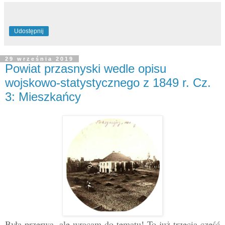
Udostępnij
29 września 2019
Powiat przasnyski wedle opisu
wojskowo-statystycznego z 1849 r. Cz.
3: Mieszkańcy
Była przerwa, ale wracam do tematu! To już trzecia część