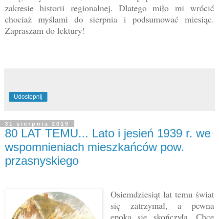
zakresie historii regionalnej. Dlatego miło mi wrócić
chociaż myślami do sierpnia i podsumować miesiąc.
Zapraszam do lektury!
Udostępnij
31 sierpnia 2019
80 LAT TEMU... Lato i jesień 1939 r. we
wspomnieniach mieszkańców pow.
przasnyskiego
Osiemdziesiąt lat temu świat
się zatrzymał, a pewna
epoka się skończyła. Chcę