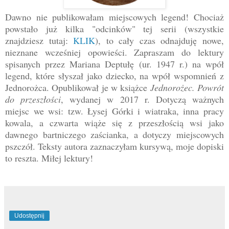
Dawno nie publikowałam miejscowych legend! Chociaż
powstało już kilka "odcinków" tej serii (wszystkie
znajdziesz tutaj:
KLIK
), to cały czas odnajduję nowe,
nieznane wcześniej opowieści. Zapraszam do lektury
spisanych przez Mariana Deptułę (ur. 1947 r.) na wpół
legend, które słyszał jako dziecko, na wpół wspomnień z
Jednorożca. Opublikował je w książce
Jednorożec. Powrót
do przeszłości
, wydanej w 2017 r. Dotyczą ważnych
miejsc we wsi: tzw. Łysej Górki i wiatraka, inna pracy
kowala, a czwarta wiąże się z przeszłością wsi jako
dawnego bartniczego zaścianka, a dotyczy miejscowych
pszczół. Teksty autora zaznaczyłam kursywą, moje dopiski
to reszta. Miłej lektury!
Udostępnij