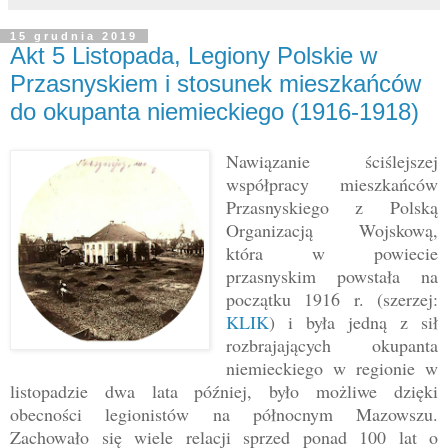
15 grudnia 2019
Akt 5 Listopada, Legiony Polskie w
Przasnyskiem i stosunek mieszkańców
do okupanta niemieckiego (1916-1918)
Nawiązanie ściślejszej
współpracy mieszkańców
Przasnyskiego z Polską
Organizacją Wojskową,
która w powiecie
przasnyskim powstała na
początku 1916 r. (szerzej:
KLIK
) i była jedną z sił
rozbrajających okupanta
niemieckiego w regionie w
listopadzie dwa lata później, było możliwe dzięki
obecności legionistów na północnym Mazowszu.
Zachowało się wiele relacji sprzed ponad 100 lat o