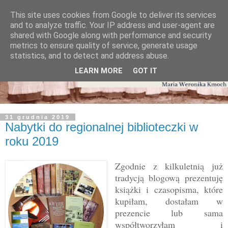
This site uses cookies from Google to deliver its services
and to analyze traffic. Your IP address and user-agent are
shared with Google along with performance and security
metrics to ensure quality of service, generate usage
statistics, and to detect and address abuse.
LEARN MORE
GOT IT
31 grudnia 2019
Nabytki do regionalnej biblioteczki w
roku 2019
Zgodnie z kilkuletnią już
tradycją blogową prezentuję
książki i czasopisma, które
kupiłam, dostałam w
prezencie lub sama
współtworzyłam i