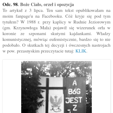
Odc. 98
. Boże Ciało, orzeł i opozycja
To artykuł z 3 lipca. Ten sam tekst opublikowałam na
moim fanpage'u na Facebooku. Cóż kryje się pod tym
tytułem? W 1988 r. przy kaplicy w Rudnie Jeziorowym
(gm. Krzynowłoga Mała) pojawił się wizerunek orła w
koronie ze szponami skutymi kajdankami. Władzy
komunistycznej, mówiąc eufemistycznie, bardzo się to nie
podobało. O skutkach tej decyzji i ówczesnych nastrojach
w pow. przasnyskim przeczytacie tutaj:
KLIK
.