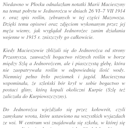
Niedawno w Płocku odnalazłam notatki Marii Macieszyny
na temat pobytu w Jednorożcu w dniach 26 VI–7 VII 1914
r. oraz spis roślin, zebranych w tej części Mazowsza.
Dzięki temu opisowi oraz zdjęciom wykonanym przez jej
męża wiemy, jak wyglądał Jednorożec zanim działania
wojenne w 1915 r. zniszczyły go całkowicie.
Kiedy Macieszowie zbliżali się do Jednorożca od strony
Przasnysza, zauważyli bogactwo różnych roślin w borze
między Szlą a Jednorożcem, ale i piaszczystą glebę, która
nie zaopatrywała roślin w odpowiednią ilość wody.
Niemniej pełno było poziomek i jagód. Macieszyna
wspominała, że szleński bór krył w sobie bogactwo w
postaci gliny, którą kopali okoliczni Kurpie (Szlę też
zaliczała do Kurpiowszczyzny).
Do Jednorożca wjeżdżało się przez kołowrót, czyli
zamykane wrota, które ustawiono na wszystkich wyjazdach
ze wsi. W centrum wsi znajdowała się szkoła, w której się