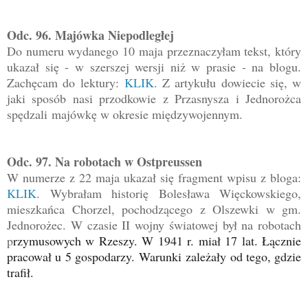
Odc. 96. Majówka Niepodległej
Do numeru wydanego 10 maja przeznaczyłam tekst, który
uka
zał się - w szerszej wersji niż w prasie - na blogu.
Z
achęcam do lektury:
KLIK
. Z artykułu dowiecie się, w
jaki sposób nasi przodkowie z Przasnysza i Jednorożca
spędzali majówkę w okresie międzywojennym.
Odc. 97. Na robotach w Ostpreussen
W numerze z 22 maja ukazał się fragment wpisu z bloga:
KLIK
. Wybrałam historię Bolesława Więckowskiego,
mieszkańca Chorzel, pochodzącego z Olszewki w gm.
Jednorożec. W czasie II wojny światowej był na robotach
p
rzymusowych w Rzeszy. W 1941 r. miał 17 lat.
Łącznie
pracował u 5 gospodarzy.
Warunki
zależały od tego, gdzie
trafił.