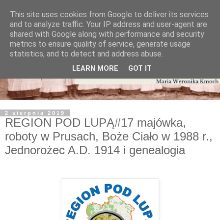
This site uses cookies from Google to deliver its services
and to analyze traffic. Your IP address and user-agent are
shared with Google along with performance and security
metrics to ensure quality of service, generate usage
statistics, and to detect and address abuse.
LEARN MORE
GOT IT
2 sierpnia 2019
REGION POD LUPĄ#17 majówka,
roboty w Prusach, Boże Ciało w 1988 r.,
Jednorożec A.D. 1914 i genealogia