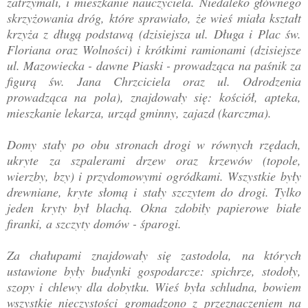
zatrzymali, i mieszkanie nauczyciela. Niedaleko głównego
skrzyżowania dróg, które sprawiało, że wieś miała kształt
krzyża z długą podstawą (dzisiejsza ul. Długa i Plac św.
Floriana oraz Wolności) i krótkimi ramionami (dzisiejsze
ul. Mazowiecka - dawne Piaski - prowadząca na paśnik za
figurą św. Jana Chrzciciela oraz ul. Odrodzenia
prowadząca na pola), znajdowały się: kościół, apteka,
mieszkanie lekarza, urząd gminny, zajazd (karczma).
Domy stały po obu stronach drogi w równych rzędach,
ukryte za szpalerami drzew oraz krzewów (topole,
wierzby, bzy) i przydomowymi ogródkami. Wszystkie były
drewniane, kryte słomą i stały szczytem do drogi. Tylko
jeden kryty był blachą. Okna zdobiły papierowe białe
firanki, a szczyty domów - śparogi.
Za chałupami znajdowały się zastodola, na których
ustawione były budynki gospodarcze: spichrze, stodoły,
szopy i chlewy dla dobytku. Wieś była schludna, bowiem
wszystkie nieczystości gromadzono z przeznaczeniem na