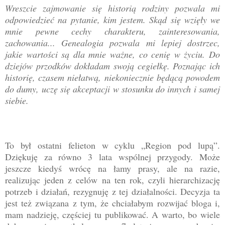
Wreszcie zajmowanie się historią rodziny pozwala mi
odpowiedzieć na pytanie, kim jestem. Skąd się wzięły we
mnie pewne cechy charakteru, zainteresowania,
zachowania... Genealogia pozwala mi lepiej dostrzec,
jakie wartości są dla mnie ważne, co cenię w życiu. Do
dziejów przodków dokładam swoją cegiełkę. Poznając ich
historię, czasem niełatwą, niekoniecznie będącą powodem
do dumy, uczę się akceptacji w stosunku do innych i samej
siebie.
To był ostatni felieton w cyklu „Region pod lupą”.
Dziękuję za równo 3 lata wspólnej przygody. Może
jeszcze kiedyś wrócę na łamy prasy, ale na razie,
realizując jeden z celów na ten rok, czyli hierarchizację
potrzeb i działań, rezygnuję z tej działalności. Decyzja ta
jest też związana z tym, że chciałabym rozwijać bloga i,
mam nadzieję, częściej tu publikować. A warto, bo wiele