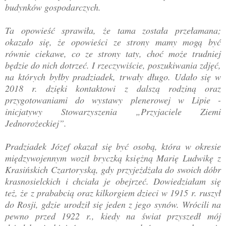
budynków gospodarczych.
Ta opowieść sprawiła, że tama została przełamana;
okazało się, że opowieści ze strony mamy mogą być
równie ciekawe, co ze strony taty, choć może trudniej
będzie do nich dotrzeć. I rzeczywiście, poszukiwania zdjęć,
na których byłby pradziadek, trwały długo. Udało się w
2018 r. dzięki kontaktowi z dalszą rodziną oraz
przygotowaniami do wystawy plenerowej w Lipie -
inicjatywy Stowarzyszenia „Przyjaciele Ziemi
Jednorożeckiej”.
Pradziadek Józef okazał się być osobą, która w okresie
międzywojennym woził bryczką księżną Marię Ludwikę z
Krasińskich Czartoryską, gdy przyjeżdżała do swoich dóbr
krasnosielckich i chciała je obejrzeć. Dowiedziałam się
też, że z prababcią oraz kilkorgiem dzieci w 1915 r. ruszył
do Rosji, gdzie urodził się jeden z jego synów. Wrócili na
pewno przed 1922 r., kiedy na świat przyszedł mój