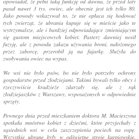
opowiadał, że pełni taką funkcję od dawna, że przed laty
pasał nawet 3 tys. owiec, ale obecnie jest ich tylko 80.
Jako powody wskazywał to, że nie opłaca się hodować
tych zwierząt, że ubrania kupuje się w mieście jako te
wytrzymalsze, ale i bardziej odpowiadające zmieniającym
się gustom miejscowych kobiet. Pasterz dawniej nosił
fuzyję, ale z powodu zakazu używania broni, nałożonego
przez zaborcę, przerobił ją na fujarkę. Służyła do
zwoływania owiec na wypas.
We wsi nie było psów, bo nie było potrzeby ochrony
gospodarstw przed złodziejami. Takimi bywali tylko obcy i
rzeczywiście kradzieże zdarzały się, ale z rąk
złodziejaszków z Warszawy, wyposażonych w odpowiednie
sprzęty.
Pewnego dnia przed mieszkaniem doktora M. Macieszyna
spotkała mnóstwo kobiet z dziećmi, które przyjechały z
sąsiednich wsi w celu zaszczepienia pociech na ospę.
Wszystkie ubrane były w odświętne stroje kurpiowskie.