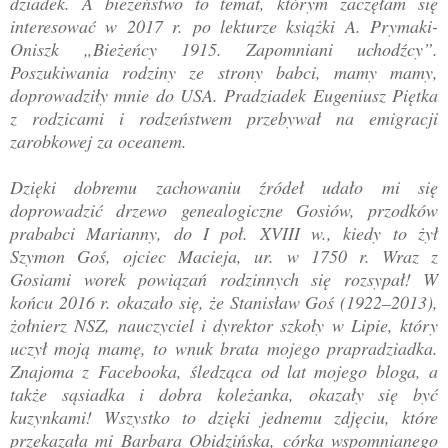
dziadek. A bieżeństwo to temat, którym zaczęłam się
interesować w 2017 r. po lekturze książki A. Prymaki-
Oniszk „Bieżeńcy 1915. Zapomniani uchodźcy”.
Poszukiwania rodziny ze strony babci, mamy mamy,
doprowadziły mnie do USA. Pradziadek Eugeniusz Piętka
z rodzicami i rodzeństwem przebywał na emigracji
zarobkowej za oceanem.
Dzięki dobremu zachowaniu źródeł udało mi się
doprowadzić drzewo genealogiczne Gosiów, przodków
prababci Marianny, do I poł. XVIII w., kiedy to żył
Szymon Goś, ojciec Macieja, ur. w 1750 r. Wraz z
Gosiami worek powiązań rodzinnych się rozsypał! W
końcu 2016 r. okazało się, że Stanisław Goś (1922–2013),
żołnierz NSZ, nauczyciel i dyrektor szkoły w Lipie, który
uczył moją mamę, to wnuk brata mojego prapradziadka.
Znajoma z Facebooka, śledząca od lat mojego bloga, a
także sąsiadka i dobra koleżanka, okazały się być
kuzynkami! Wszystko to dzięki jednemu zdjęciu, które
przekazała mi Barbara Obidzińska, córka wspomnianego