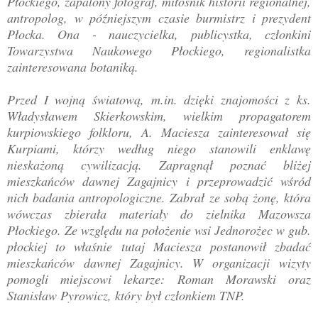
Płockiego, zapalony fotograf, miłośnik historii regionalnej,
antropolog, w późniejszym czasie burmistrz i prezydent
Płocka. Ona - nauczycielka, publicystka, członkini
Towarzystwa Naukowego Płockiego, regionalistka
zainteresowana botaniką.
Przed I wojną światową, m.in. dzięki znajomości z ks.
Władysławem Skierkowskim, wielkim propagatorem
kurpiowskiego folkloru, A. Maciesza zainteresował się
Kurpiami, którzy według niego stanowili enklawę
nieskażoną cywilizacją. Zapragnął poznać bliżej
mieszkańców dawnej Zagajnicy i przeprowadzić wśród
nich badania antropologiczne. Zabrał ze sobą żonę, która
wówczas zbierała materiały do zielnika Mazowsza
Płockiego. Ze względu na położenie wsi Jednorożec w gub.
płockiej to właśnie tutaj Maciesza postanowił zbadać
mieszkańców dawnej Zagajnicy. W organizacji wizyty
pomogli miejscowi lekarze: Roman Morawski oraz
Stanisław Pyrowicz, który był członkiem TNP.