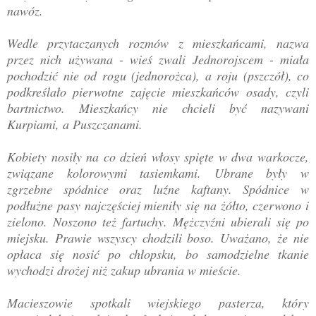
nawóz.
Wedle przytaczanych rozmów z mieszkańcami, nazwa
przez nich używana - wieś zwali Jednorojscem - miała
pochodzić nie od rogu (jednorożca), a roju (pszczół), co
podkreślało pierwotne zajęcie mieszkańców osady, czyli
bartnictwo. Mieszkańcy nie chcieli być nazywani
Kurpiami, a Puszczanami.
Kobiety nosiły na co dzień włosy spięte w dwa warkocze,
związane kolorowymi tasiemkami. Ubrane były w
zgrzebne spódnice oraz luźne kaftany. Spódnice w
podłużne pasy najczęściej mieniły się na żółto, czerwono i
zielono. Noszono też fartuchy. Mężczyźni ubierali się po
miejsku. Prawie wszyscy chodzili boso. Uważano, że nie
opłaca się nosić po chłopsku, bo samodzielne tkanie
wychodzi drożej niż zakup ubrania w mieście.
Macieszowie spotkali wiejskiego pasterza, który