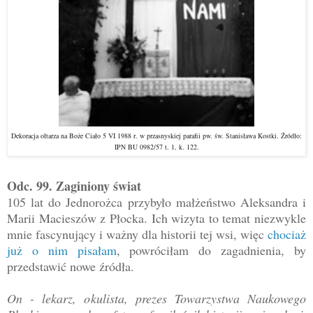
Dekoracja ołtarza na Boże Ciało 5 VI 1988 r. w przasnyskiej parafii pw. św. Stanisława Kostki. Źródło:
IPN BU 0982/57 t. 1, k. 122.
Odc. 99. Zaginiony świat
105 lat do Jednorożca przybyło małżeństwo Aleksandra i
Marii Macieszów z Płocka. Ich wizyta to temat niezwykle
mnie fascynujący i ważny dla historii tej wsi, więc
chociaż
już o nim pisałam
, powróciłam do zagadnienia, by
przedstawić nowe źródła.
On - lekarz, okulista, prezes Towarzystwa Naukowego