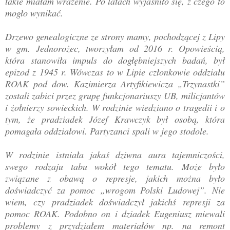
takie miałam wrażenie. Po latach wyjaśniło się, z czego to
mogło wynikać.
Drzewo genealogiczne ze strony mamy, pochodzącej z Lipy
w gm. Jednorożec, tworzyłam od 2016 r. Opowieścią,
która stanowiła impuls do dogłębniejszych badań, był
epizod z 1945 r. Wówczas to w Lipie członkowie oddziału
ROAK pod dow. Kazimierza Artyfikiewicza „Trzynastki”
zostali zabici przez grupę funkcjonariuszy UB, milicjantów
i żołnierzy sowieckich. W rodzinie wiedziano o tragedii i o
tym, że pradziadek Józef Krawczyk był osobą, która
pomagała oddziałowi. Partyzanci spali w jego stodole.
W rodzinie istniała jakaś dziwna aura tajemniczości,
swego rodzaju tabu wokół tego tematu. Może było
związane z obawą o represje, jakich można było
doświadczyć za pomoc „wrogom Polski Ludowej”. Nie
wiem, czy pradziadek doświadczył jakichś represji za
pomoc ROAK. Podobno on i dziadek Eugeniusz miewali
problemy z przydziałem materiałów np. na remont