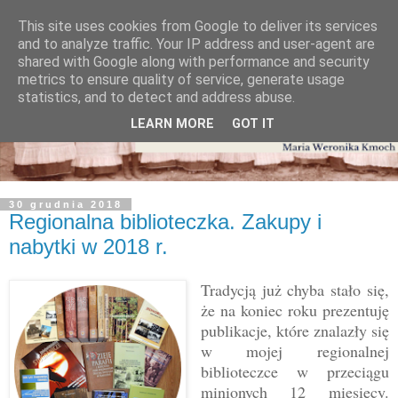
This site uses cookies from Google to deliver its services
and to analyze traffic. Your IP address and user-agent are
shared with Google along with performance and security
metrics to ensure quality of service, generate usage
statistics, and to detect and address abuse.
LEARN MORE
GOT IT
30 grudnia 2018
Regionalna biblioteczka. Zakupy i
nabytki w 2018 r.
Tradycją już chyba stało się,
że na koniec roku prezentuję
publikacje, które znalazły się
w mojej regionalnej
biblioteczce w przeciągu
minionych 12 miesięcy.