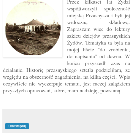
Przez kilkaset lat Żydzi
współtworzyli społeczność
miejską Przasnysza i byli jej
widoczną składową.
Zapraszam więc do lektury
szkicu dziejów przasnyskich
Żydów. Tematyka ta była na
mojej liście "do zrobienia,
do napisania" od dawna. W
końcu przyszedł czas na
działanie. Historię przasnyskiego sztetla podzieliłam, ze
względu na obszerność zagadnienia, na kilka części. Wpis
oczywiście nie wyczerpuje tematu, jest raczej zalążkiem
przyszłych opracowań, które, mam nadzieję, powstaną.
Udostępnij