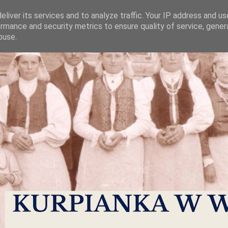
liver its services and to analyze traffic. Your IP address and u
rmance and security metrics to ensure quality of service, gene
buse.