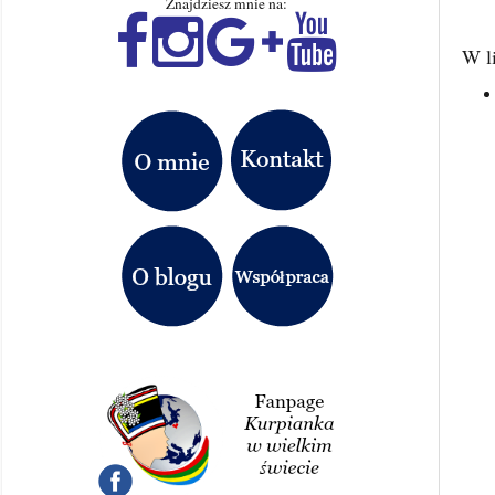
Znajdziesz mnie na:
W li