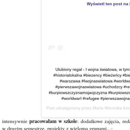
Wyświetl ten post na 
Ulubiony regał - I wojna światowa, w tym
#historialokalna #biezency #bieżeńcy #b
#warszawa #Iwojnaswiatowa #worldwa
#pierwszawojnaswiatowa #uchodzcy #ref
#kurpiowszczyznamojaojczyzna #kurpiowsz
#worldwarI #refugee #pierwszawojn
Post udostępniony przez
Maria Weronika Km
pracowałam w szkole
intensywnie
: dodatkowe zajęcia, red
w drugim semestrze, projekty z wieloma grupami...;