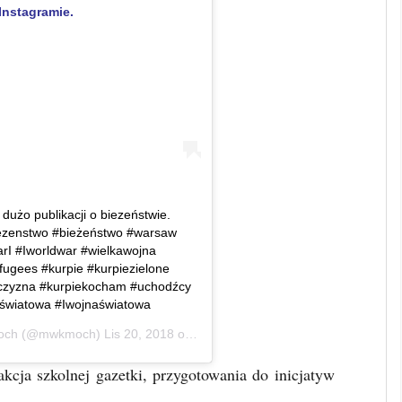
Instagramie.
 dużo publikacji o biezeństwie.
iezenstwo #bieżeństwo #warsaw
rI #Iworldwar #wielkawojna
ugees #kurpie #kurpiezielone
czyzna #kurpiekocham #uchodźcy
aświatowa #Iwojnaświatowa
och
(@mwkmoch)
Lis 20, 2018 o 12:54 PST
akcja szkolnej gazetki, przygotowania do inicjatyw