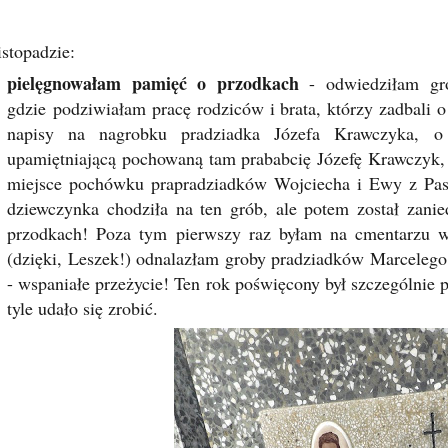
stopadzie:
pielęgnowałam pamięć o przodkach
- odwiedziłam gro
gdzie podziwiałam pracę rodziców i brata, którzy zadbali 
napisy na nagrobku pradziadka Józefa Krawczyka, o
upamiętniającą pochowaną tam prababcię Józefę Krawczyk, 
miejsce pochówku prapradziadków Wojciecha i Ewy z Pa
dziewczynka chodziła na ten grób, ale potem został zan
przodkach! Poza tym pierwszy raz byłam na cmentarzu w 
(dzięki, Leszek!) odnalazłam groby pradziadków Marcelego
- wspaniałe przeżycie! Ten rok poświęcony był szczególnie p
tyle udało się zrobić.