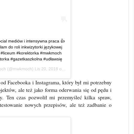
ocial mediów i intensywna praca 👍
am do roli inkwizytorki językowej
O #liceum #korektorka #mwkmoch
torka #gazetkaszkolna #udławsię
och
(@mwkmoch)
Lis 20, 2018 o 11:02 PST
 od Facebooka i Instagrama, który był mi potrzebny
jektów, ale też jako forma oderwania się od pędu i
y. Ten czas pozwolił mi przemyśleć kilka spraw,
testowanie nowych przepisów, ale też zadbanie o