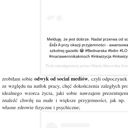
Melduję, że jest dobrze. Nadal przerwa od s
👍👍 A przy okazji przyjemności - awansował
szkolnej gazetki 😂 #Bednarska #bdnr #L
#mariaweronikakmoch #inkwizycja #inkwizy
Post udostępniony przez
Maria Weronika Km
odwyk od social mediów
zrobiłam sobie
, czyli odpoczynek
ze względu na natłok pracy, chęć dokończenia zaległych pro
idealnego wzorca życia, jaki sobie nawzajem prezentujem
znaleźć chwilę na małe i większe przyjemności, jak np. 
własne zdrowie fizyczne i psychiczne;