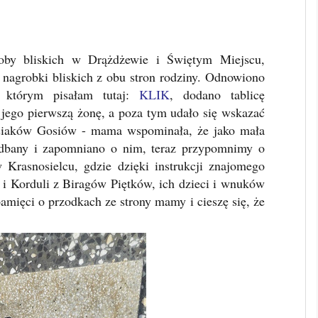
by bliskich w Drążdżewie i Świętym Miejscu,
o nagrobki bliskich z obu stron rodziny. Odnowiono
 którym pisałam tutaj:
KLIK
, dodano tablicę
jego pierwszą żonę, a poza tym udało się wskazać
siaków Gosiów - mama wspominała, że jako mała
iedbany i zapomniano o nim, teraz przypomnimy o
Krasnosielcu, gdzie dzięki instrukcji znajomego
 i Korduli z Biragów Piętków, ich dzieci i wnuków
amięci o przodkach ze strony mamy i cieszę się, że