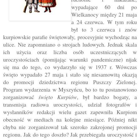
wypadające 60 dni po
Wielkanocy między 21 maja
a 24 czerwca. W ty
m roku
był to 3 czerwca i znów
kurpiowskie parafie świętowały, procesyjnie wychodząc na
ulice. Nie zapomniano o strojach ludowych. Jednak skala
ich użycia oraz liczba osób uczestniczących w
uroczystościach (pomijając warunki pandemiczne) nijak
się ma do tego, co wydarzyło się w 1937 r. Wówczas
święto wypadało 27 maja i stało się niesamowitą okazją
do promocji dziedzictwa regionu Puszczy Zielonej.
Program wydarzenia w Myszyńcu, bo to tu postanowiono
zorganizować
święto Kurpiów
, był bardzo bogaty, a
transmisja radiowa uroczystości, udział fotografów i
wysłanników redakcji wielu gazet zapewniła Kurpiom
obecność w mediach na kolejne miesiące. Później nikt
chyba nie zorganizował tak szeroko zakrojonej promocji
regionu. Jak do tego doszło? Jak przebiegała uroczystość i