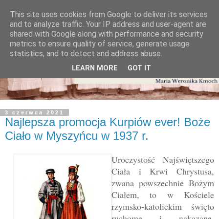
This site uses cookies from Google to deliver its services
and to analyze traffic. Your IP address and user-agent are
shared with Google along with performance and security
metrics to ensure quality of service, generate usage
statistics, and to detect and address abuse.
LEARN MORE
GOT IT
3 czerwca 2021
Najlepsza promocja Kurpiów ever! Boże
Ciało w Myszyńcu w 1937 r.
Uroczystość Najświętszego
Ciała i Krwi Chrystusa,
zwana powszechnie Bożym
Ciałem
, to w Kościele
rzymsko-katolickim święto
ruchome i nakazane,