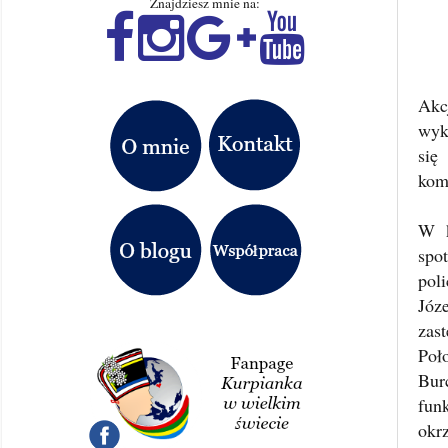
Znajdziesz mnie na:
Akc
wyk
się
kome
W k
spo
pol
Józ
zas
Poł
Bur
fun
okr