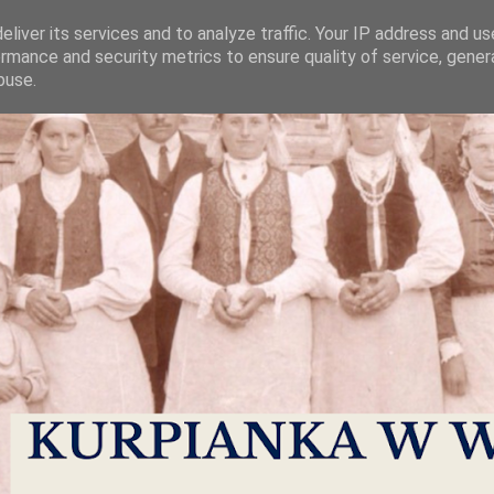
liver its services and to analyze traffic. Your IP address and u
rmance and security metrics to ensure quality of service, gene
buse.