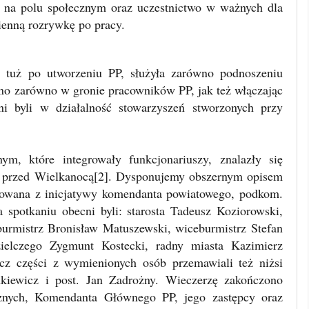
ć na polu społecznym oraz uczestnictwo w ważnych dla
zienną rozrywkę po pracy.
y tuż po utworzeniu PP, służyła zarówno podnoszeniu
ano zarówno w gronie pracowników PP, jak też włączając
i byli w działalność stowarzyszeń stworzonych przy
ym, które integrowały funkcjonariuszy, znalazły się
a przed Wielkanocą[2]. Dysponujemy obszernym opisem
izowana z inicjatywy komendanta powiatowego, podkom.
 spotkaniu obecni byli: starosta Tadeusz Koziorowski,
 burmistrz Bronisław Matuszewski, wiceburmistrz Stefan
zielczego Zygmunt Kostecki, radny miasta Kazimierz
cz części z wymienionych osób przemawiali też niżsi
udkiewicz i post. Jan Zadrożny. Wieczerzę zakończono
znych, Komendanta Głównego PP, jego zastępcy oraz