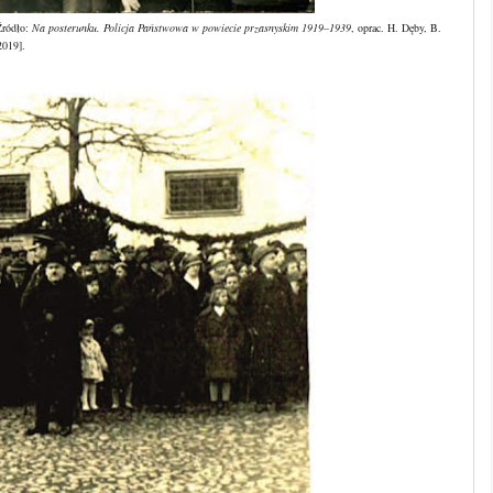
Źródło:
Na posterunku. Policja Państwowa w powiecie przasnyskim 1919
–
1939
, oprac. H. Dęby, B.
2019].