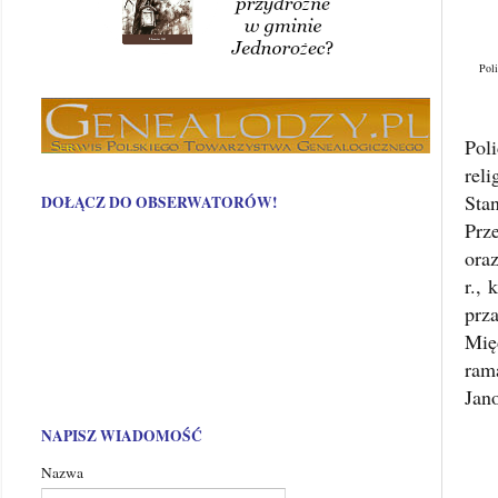
Poli
Pol
rel
Sta
DOŁĄCZ DO OBSERWATORÓW!
Prze
oraz
r.,
prz
Mię
ram
Jan
NAPISZ WIADOMOŚĆ
Nazwa