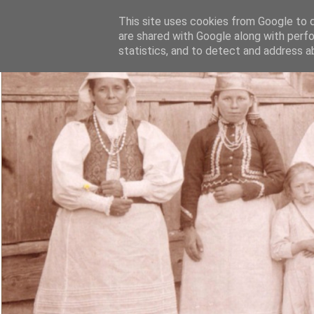
This site uses cookies from Google to de
are shared with Google along with perfo
statistics, and to detect and address a