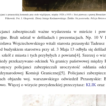
cjanci z przasnyskiej komendy przy stole wigilijnym, między 1928 a 1935 r. Stoi pierwszy z prawej Bronisław
Piłkowski. Fot. J. Głogowski. Zbiory Jerzego Kochanowskiego.
Źródło:
Na posterunku. Policja Państw
icjanci zabezpieczali ważne wydarzenia w mieście i powi
igijne. Brali udział w defiladach i prezentacjach. Np. 10 
nisława Wojciechowskiego witali starosta przasnyski Tadeusz
d budynkiem starostwa przy ul. 3 Maja 13 odbyła się defilada
 szkół z miasta i tych przybyłych z powiatu[4]. Szerzej o wi
 kiedy przekazywano odcinek Va granicy państwowej między P
asnyscy policjanci zabezpieczali uroczystość oddania od
dzynarodowej Komisji Granicznej[5]. Policjanci zabezpiec
ach objazdu woj. warszawskiego odwiedził Przasnyskie: B
owo. Więcej o wizycie prezydenckiej przeczytasz:
KLIK
oraz