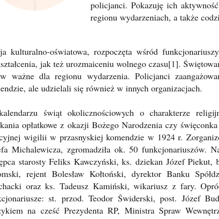
policjanci. Pokazuję ich aktywnoś
regionu wydarzeniach, a także cod
ja kulturalno-oświatowa, rozpoczęta wśród funkcjonariusz
ształcenia, jak też urozmaiceniu wolnego czasu[1]. Świętow
 w ważne dla regionu wydarzenia. Policjanci zaangażowan
ndzie, ale udzielali się również w innych organizacjach.
alendarzu świąt okolicznościowych o charakterze religijn
tkania opłatkowe z okazji Bożego Narodzenia czy święconk
icyjnej wigilii w przasnyskiej komendzie w 1924 r. Zorgan
efa Michalewicza, zgromadziła ok. 50 funkcjonariuszów. Na
tępca starosty Feliks Kawczyński, ks. dziekan Józef Piekut,
omski, rejent Bolesław Kołtoński, dyrektor Banku Spółd
chacki oraz ks. Tadeusz Kamiński, wikariusz z fary. Opró
kcjonariusze: st. przod. Teodor Świderski, post. Józef B
zykiem na cześć Prezydenta RP, Ministra Spraw Wewnętr