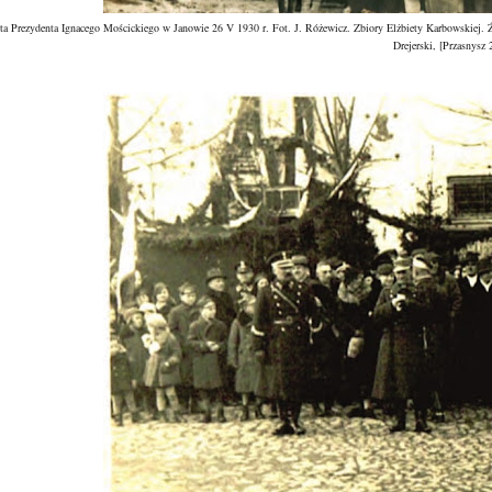
ta Prezydenta Ignacego Mościckiego w Janowie 26 V 1930 r. Fot. J. Różewicz. Zbiory Elżbiety Karbowskiej. 
Drejerski, [Przasnysz 