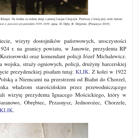
 Klinger. Na środku za stołem drugi z prawej Lucjan Chojczyk. Pierwszy z lewej przy stole Antoni
owa w powiecie przasnyskim 1919
–
1939
, oprac. H. Dęby, B. Drejerski, [Przasnysz 2019].
ecie, wizyty dostojników państwowych, uroczystości
V 1924 r. na granicy powiatu, w Janowie, prezydenta RP
 Koziorowski oraz komendant policji Józef Michalewicz.
 wojska, straży ogniowych, policji, drużyny harcerskiej
zycie prezydenckiej pisałam tutaj:
KLIK
. Z kolei w 1922
olską a Niemcami na przestrzeni od Białut do Chorzel,
cinka władzom starościńskim przez przewodniczącego
zali wizytę prezydenta Ignacego Mościckiego, który w
aranowo, Obrębiec, Przasnysz, Jednorożec, Chorzele,
KLIK
.