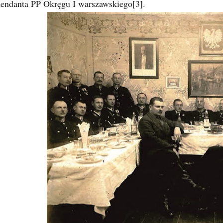
endanta PP Okręgu I warszawskiego[3].