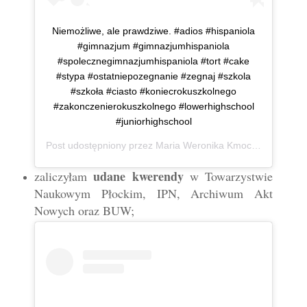
Niemożliwe, ale prawdziwe. #adios #hispaniola
#gimnazjum #gimnazjumhispaniola
#spolecznegimnazjumhispaniola #tort #cake
#stypa #ostatniepozegnanie #zegnaj #szkola
#szkoła #ciasto #koniecrokuszkolnego
#zakonczenierokuszkolnego #lowerhighschool
#juniorhighschool
Post udostępniony przez
Maria Weronika Kmoch
(@mwkmo
udane kwerendy
zaliczyłam
w Towarzystwie
Naukowym Płockim, IPN, Archiwum Akt
Nowych oraz BUW;