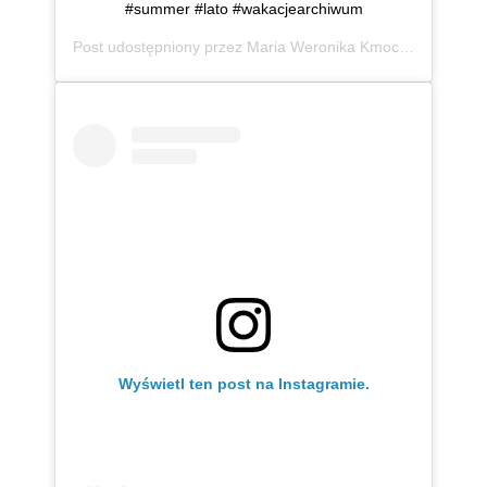
#summer #lato #wakacjearchiwum
Post udostępniony przez
Maria Weronika Kmoch
(@mwkmo
Wyświetl ten post na Instagramie.