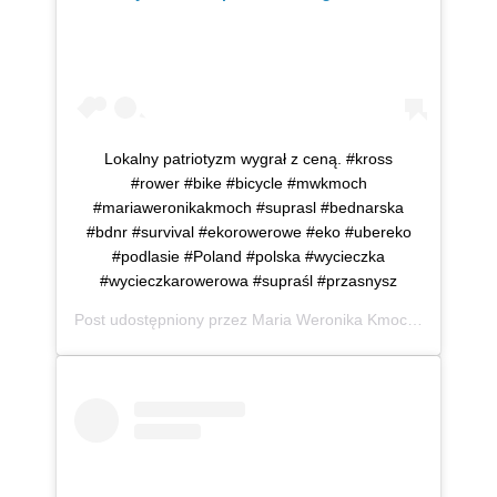
Lokalny patriotyzm wygrał z ceną. #kross
#rower #bike #bicycle #mwkmoch
#mariaweronikakmoch #suprasl #bednarska
#bdnr #survival #ekorowerowe #eko #ubereko
#podlasie #Poland #polska #wycieczka
#wycieczkarowerowa #supraśl #przasnysz
Post udostępniony przez
Maria Weronika Kmoch
(@mwkmo