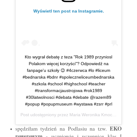
Wyświetl ten post na Instagramie.
Kto wygrał debatę z teza "Rok 1989 przyniosl
Polakom więcej korzyści"? Odpowiedź na
fanpage'u szkoły 😉 #4czerwca #lo #liceum
#bednarska #bdnr #spoleczneliceumbednarska
#szkola #school #highschool #teacher
#transformacjaustrojowa #rok1989
#30latwolnosci #debata #debate @razem89
#popup #popupmuseum #wystawa #zsrr #prl
Post udostępniony przez
Maria Weronika Kmoch
(@mwkmo
EKO
spędziłam tydzień na Podlasiu na tzw.
rowerowym
- uczniowie i uczennice klas I