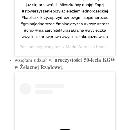
już się przewrócił. Mieszkańcy dbają! #spzj
#stowarzyszenieprzyjacieleziemijednorozeckiej
#kapliczkiikrzyzeprzydroznewgminiejednorozec
#gminajednorozec #malaojczyzna #krzyz #cross
#crux #malaarchitekturasakralna #wycieczka
#wycieczkarowerowa #wycieczkakrajoznawcza
Post udostępniony przez
Maria Weronika Kmoch
(@mwkmo
uroczystości 50-lecia KGW
wzięłam udział w
w Żelaznej Rządowej
;