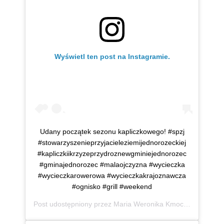
Wyświetl ten post na Instagramie.
Udany początek sezonu kapliczkowego! #spzj
#stowarzyszenieprzyjacieleziemijednorozeckiej
#kapliczkiikrzyzeprzydroznewgminiejednorozec
#gminajednorozec #malaojczyzna #wycieczka
#wycieczkarowerowa #wycieczkakrajoznawcza
#ognisko #grill #weekend
Post udostępniony przez
Maria Weronika Kmoch
(@mwkmo