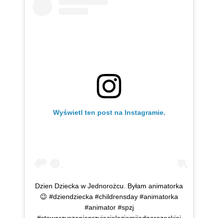
Wyświetl ten post na Instagramie.
Dzien Dziecka w Jednorożcu. Byłam animatorka
😉 #dziendziecka #childrensday #animatorka
#animator #spzj
#stowarzyszenieprzyjacieleziemijednorozeckiej