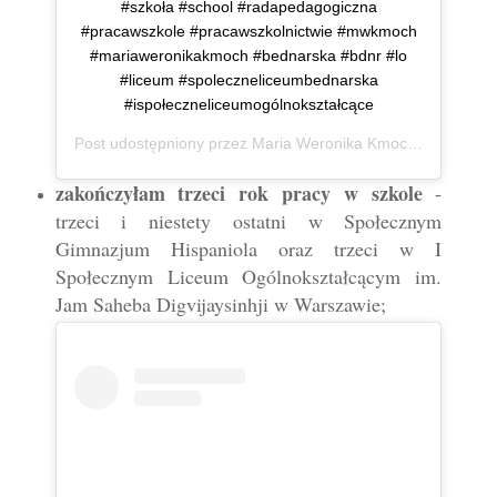
#szkoła #school #radapedagogiczna
#pracawszkole #pracawszkolnictwie #mwkmoch
#mariaweronikakmoch #bednarska #bdnr #lo
#liceum #spoleczneliceumbednarska
#ispołeczneliceumogólnokształcące
Post udostępniony przez
Maria Weronika Kmoch
(@mwkmo
zakończyłam trzeci rok pracy w szkole
-
trzeci i niestety ostatni w Społecznym
Gimnazjum Hispaniola oraz trzeci w I
Społecznym Liceum Ogólnokształcącym im.
Jam Saheba Digvijaysinhji w Warszawie;