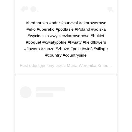
#bednarska #bdnr #survival #ekorowerowe
#eko #ubereko #podlasie #Poland #polska
#wycieczka #wycieczkarowerowa #bukiet
#boquet #kwiatypolne #kwiaty #fieldflowers
#flowers #zboze #zboże #pole #wieś #village
#country #countryside
Post udostępniony przez
Maria Weronika Kmoch
(@mwkmo