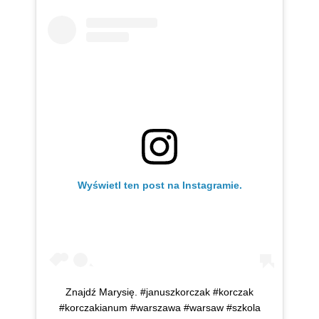
Wyświetl ten post na Instagramie.
Znajdź Marysię. #januszkorczak #korczak
#korczakianum #warszawa #warsaw #szkola