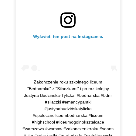
Wyświetl ten post na Instagramie.
Zakończenie roku szkolnego liceum
"Bednarska" z "Silaczkami" i po raz kolejny
Justyna Budzinska-Tylicka. #bednarska #bdnr
#silaczki #emancypantki
#justynabudzińskatylicka
#spoleczneliceumbednarska #liceum
#highschool #liceumogolnoksztalcace
#warszawa #warsaw #zakonczenieroku #seans
#film #sufrażystki #martadzido #piotrśliwowski