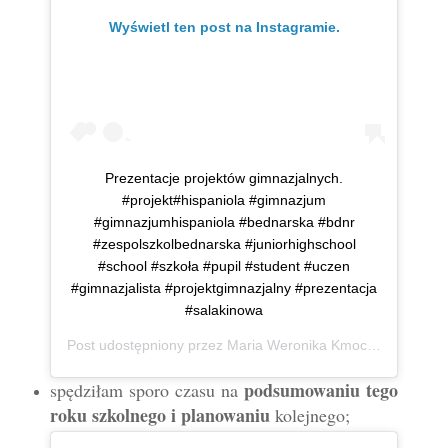
Wyświetl ten post na Instagramie.
Prezentacje projektów gimnazjalnych.
#projekt#hispaniola #gimnazjum
#gimnazjumhispaniola #bednarska #bdnr
#zespolszkolbednarska #juniorhighschool
#school #szkoła #pupil #student #uczen
#gimnazjalista #projektgimnazjalny #prezentacja
#salakinowa
Post udostępniony przez
Maria Weronika Kmoch
(@mwkmo
podsumowaniu tego
spędziłam sporo czasu na
roku szkolnego i planowaniu
kolejnego;