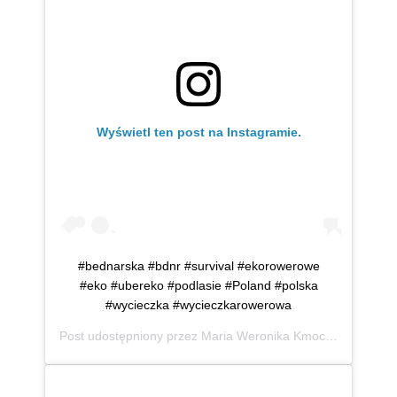
Wyświetl ten post na Instagramie.
#bednarska #bdnr #survival #ekorowerowe
#eko #ubereko #podlasie #Poland #polska
#wycieczka #wycieczkarowerowa
Post udostępniony przez
Maria Weronika Kmoch
(@mwkmo