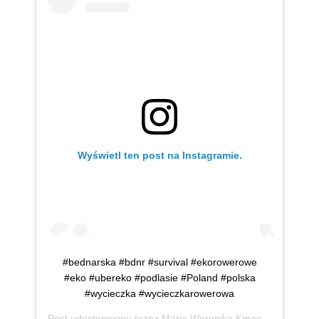
Wyświetl ten post na Instagramie.
#bednarska #bdnr #survival #ekorowerowe
#eko #ubereko #podlasie #Poland #polska
#wycieczka #wycieczkarowerowa
Post udostępniony przez
Maria Weronika Kmoch
(@mwkmo