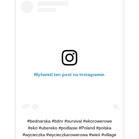
Wyświetl ten post na Instagramie.
#bednarska #bdnr #survival #ekorowerowe
#eko #ubereko #podlasie #Poland #polska
#wycieczka #wycieczkarowerowa #wieś #village