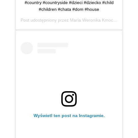
#country #countryside #dzieci #dziecko #child
#children #chata #dom #house
Post udostępniony przez
Maria Weronika Kmoch
(@mwkmo
Wyświetl ten post na Instagramie.