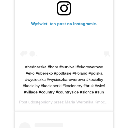
Wyświetl ten post na Instagramie.
#bednarska #bdnr #survival #ekorowerowe
#eko #ubereko #podlasie #Poland #polska
#wycieczka #wycieczkarowerowa #kociełby
#kocielby #kocienerki #kocienery #bruk #wieś
#village #country #countryside #slonce #sun
Post udostępniony przez
Maria Weronika Kmoch
(@mwkmo