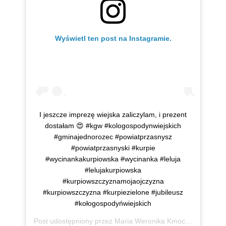
Wyświetl ten post na Instagramie.
I jeszcze imprezę wiejska zaliczylam, i prezent
dostałam 😍 #kgw #kologospodynwiejskich
#gminajednorozec #powiatprzasnysz
#powiatprzasnyski #kurpie
#wycinankakurpiowska #wycinanka #leluja
#lelujakurpiowska
#kurpiowszczyznamojaojczyzna
#kurpiowszczyzna #kurpiezielone #jubileusz
#kołogospodyńwiejskich
Post udostępniony przez
Maria Weronika Kmoch
(@mwkmo