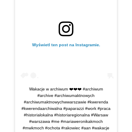
Wyświetl ten post na Instagramie.
Wakacje w archiwum ❤️❤️❤️ #archiwum
#archive #archiwumaktnowych
#archiwumaktnowychwwarszawie #kwerenda
#kwerendaarchiwalna #paparazzi #work #praca
#historialokalna #historiaregionalna #Warsaw
#warszawa #me #mariaweronikakmoch
#mwkmoch #ochota #rakowiec #aan #wakacje