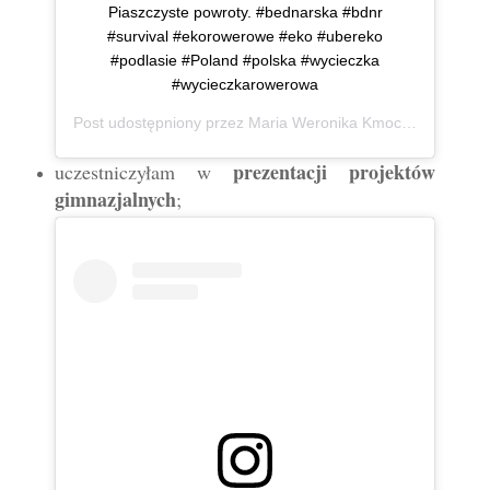
Piaszczyste powroty. #bednarska #bdnr
#survival #ekorowerowe #eko #ubereko
#podlasie #Poland #polska #wycieczka
#wycieczkarowerowa
Post udostępniony przez
Maria Weronika Kmoch
(@mwkmo
prezentacji projektów
uczestniczyłam w
gimnazjalnych
;