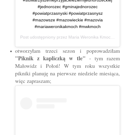
#jednorozec #gminajednorozec
#powiatprzasnyski #powiatprzasnysz
#mazowsze #mazowieckie #mazovia
#mariaweronikakmoch #mwkmoch
Post udostępniony przez
Maria Weronika Kmoch
(@mwkmo
otworzyłam trzeci sezon i poprowadziłam
"Piknik z kapliczką w tle"
- tym razem
Małowidz i Połoń! W tym roku wszystkie
pikniki planuję na pierwsze niedziele miesiąca,
więc zapraszam;