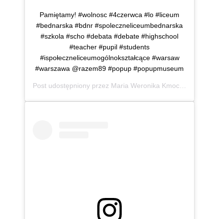
Pamiętamy! #wolnosc #4czerwca #lo #liceum
#bednarska #bdnr #spoleczneliceumbednarska
#szkola #scho #debata #debate #highschool
#teacher #pupil #students
#ispołeczneliceumogólnokształcące #warsaw
#warszawa @razem89 #popup #popupmuseum
Post udostępniony przez
Maria Weronika Kmoch
(@mwkmo