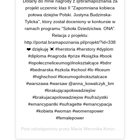
Dotarly do mnie nagrody z @bramapoznania za
projekt uczennic klas II "Zapomniana kobieca
połowa dziejów Polski. Justyna Budzinska-
Tylicka", ktory został doceniony w konkursie w
ramach programu "Szkoła Dziedzictwa. ONA".
Relacja z projektu:
http://portal.bramapoznania.pl/projekt/?id=338
❤️ dziękuję 💓 #herstoria #herstory #dyplom
#diploma #nagroda #prize #książka #book
#ispołeczneliceumogólnokształcące #bdnr
#bednarska #szkola #school #lo #liceum
#highschool #liceumogolnoksztalcace
#warszawa #warsaw @anna_kowalczyk_bm
#brakującapołowadziejów
#brakujacapolowadziejow #sufrażystki
#emancypantki #sufragette #emancypacja
#kobieta #woman #womenspower
#femalepower
Post udostępniony przez
Maria Weronika Kmoch
(@mwkmo