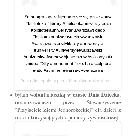
#monografiaparafiijednorozec się pisze #buw
#biblioteka #library #bibliotekauniwersytecka
#bibliotekauniwersytetuwarszawskiego
#bibliotekauniwersyteckawwarszawie
#warsawuniversitylibrary #uniwersytet
#university #uniwersytetwarszawski
#universityofwarsaw #jestemzuw #szklanysufit
#niebo #Sky #monument #rzezba #sculpture
#lato #summer #warsaw #warszawa
Post udostępniony przez
Maria Weronika Kmoch
(@mwkmo
wolontariuszką w czasie Dnia Dzieck
byłam
a,
organizowanego przez Stowarzyszenie
"Przyjaciele Ziemi Jednorożeckiej" dla dzieci z
rodzin korzystających z pomocy żywnościowej;