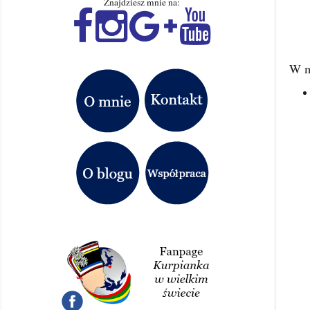
Znajdziesz mnie na:
W m