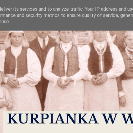
liver its services and to analyze traffic. Your IP address and u
rmance and security metrics to ensure quality of service, gene
buse.