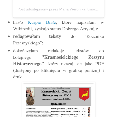
Post udostępniony przez Maria Weronika Kmoch 🦄 Kurpianka w wielkim świecie (@mwkmoch)
hasło
Kurpie Białe
, które napisałam w
Wikipedii, zyskało status Dobrego Artykułu;
redagowałam teksty
do "Rocznika
Przasnyskiego";
dokończyłam redakcję tekstów do
"Krasnosielckiego Zeszytu
kolejnego
Historycznego"
, który ukazał się jako PDF
(dostępny po kliknięciu w grafikę poniżej) i
druk.