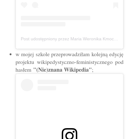
Post udostępniony przez Maria Weronika Kmoch 🦄 Kurpianka w wielkim świecie (@mwkmoch)
w mojej szkole przeprowadziłam kolejną edycję
projektu wikipedystyczno-feministycznego pod
"(Nie)znana Wikipedia"
hasłem
;