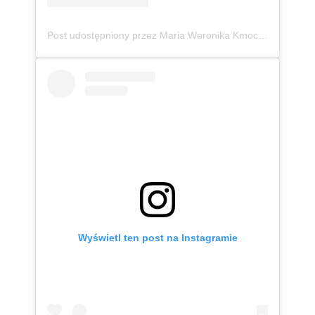
Post udostępniony przez Maria Weronika Kmoch 🦄 Kurpianka w wielkim świecie (@mwkmoch)
Wyświetl ten post na Instagramie