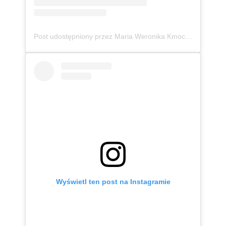
Post udostępniony przez Maria Weronika Kmoch 🦄 Kurpianka w wielkim świecie (@mwkmoch)
Wyświetl ten post na Instagramie