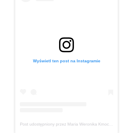
Wyświetl ten post na Instagramie
Post udostępniony przez Maria Weronika Kmoch 🦄 Kurpianka w wielkim świecie (@mwkmoch)