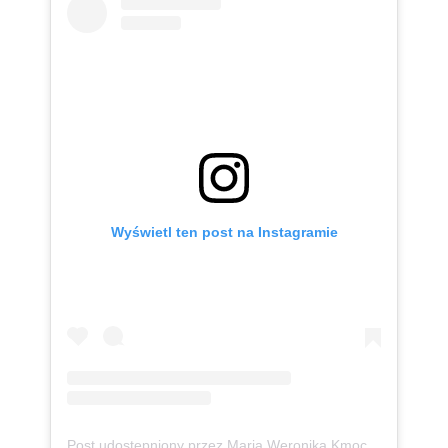
Wyświetl ten post na Instagramie
Post udostępniony przez Maria Weronika Kmoch 🦄 Kurpianka w wielkim świecie (@mwkmoch)