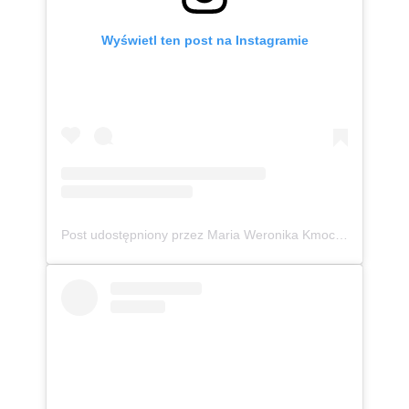
Wyświetl ten post na Instagramie
Post udostępniony przez Maria Weronika Kmoch 🦄 Kurpianka w wielkim świecie (@mwkmoch)