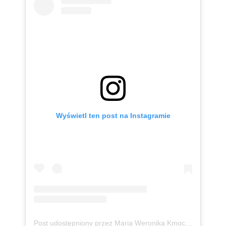
Wyświetl ten post na Instagramie
Post udostępniony przez Maria Weronika Kmoch 🦄 Kurpianka w wielkim świecie (@mwkmoch)