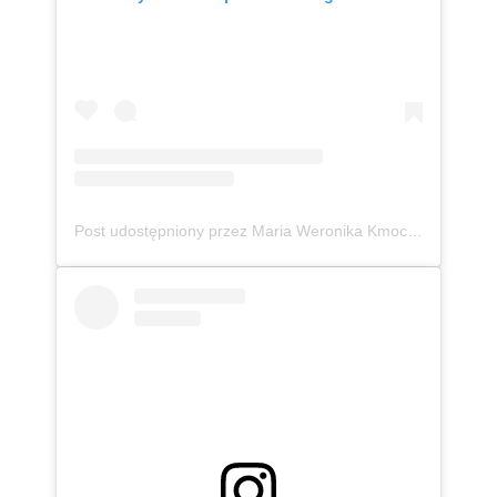
Post udostępniony przez Maria Weronika Kmoch 🦄 Kurpianka w wielkim świecie (@mwkmoch)