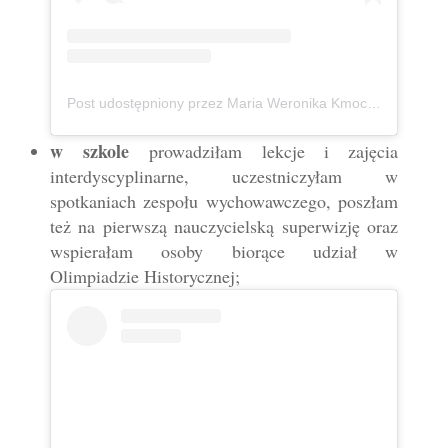
Post udostępniony przez Maria Weronika Kmoch 🦄 Kurpianka w wielkim świecie (@mwkmoch)
w szkole
prowadziłam lekcje i zajęcia
interdyscyplinarne, uczestniczyłam w
spotkaniach zespołu wychowawczego, poszłam
też na pierwszą nauczycielską superwizję oraz
wspierałam osoby biorące udział w
Olimpiadzie Historycznej;