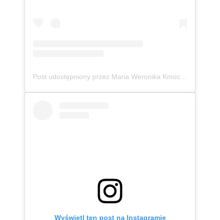
Post udostępniony przez Maria Weronika Kmoch 🦄 Kurpianka w wielkim świecie (@mwkmoch)
Wyświetl ten post na Instagramie