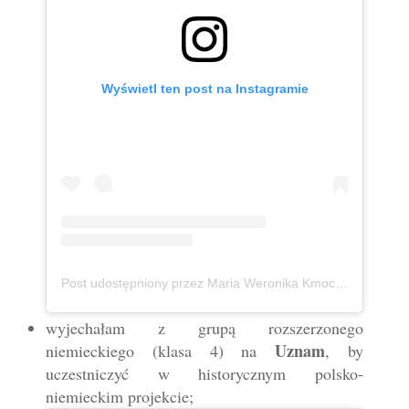
Wyświetl ten post na Instagramie
Post udostępniony przez Maria Weronika Kmoch 🦄 Kurpianka w wielkim świecie (@mwkmoch)
wyjechałam z grupą rozszerzonego
Uznam
niemieckiego (klasa 4) na
, by
uczestniczyć w historycznym polsko-
niemieckim projekcie;