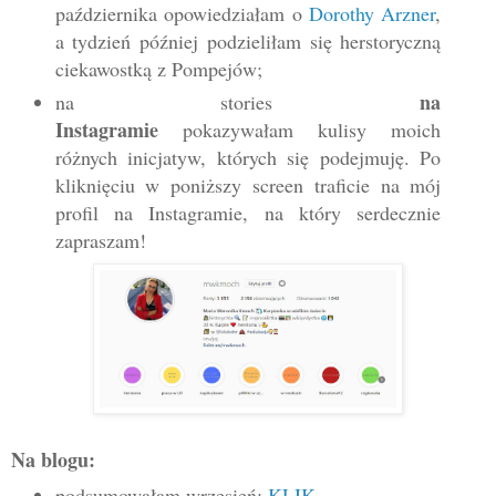
października opowiedziałam o
Dorothy Arzner
,
a tydzień później podzieliłam się herstoryczną
ciekawostką z Pompejów;
na
na stories
Instagramie
pokazywałam kulisy moich
różnych inicjatyw, których się podejmuję. Po
kliknięciu w poniższy screen traficie na mój
profil na Instagramie, na który serdecznie
zapraszam!
Na blogu
:
podsumowałam wrzesień:
KLIK
.