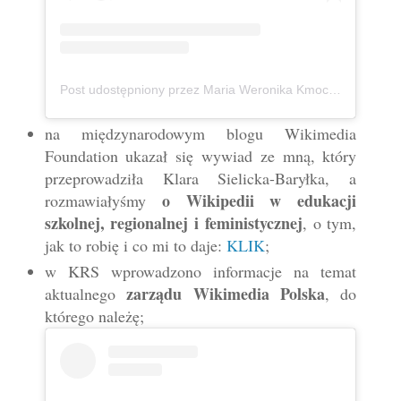
Post udostępniony przez Maria Weronika Kmoch 🦄 Kurpianka w wielkim świecie (@mwkmoch)
na międzynarodowym blogu Wikimedia
Foundation ukazał się wywiad ze mną, który
przeprowadziła Klara Sielicka-Baryłka, a
o Wikipedii w edukacji
rozmawiałyśmy
szkolnej, regionalnej i feministycznej
, o tym,
jak to robię i co mi to daje:
KLIK
;
w KRS wprowadzono informacje na temat
zarządu Wikimedia Polska
aktualnego
, do
którego należę;