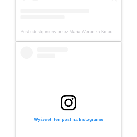
Post udostępniony przez Maria Weronika Kmoch 🦄 Kurpianka w wielkim świecie (@mwkmoch)
Wyświetl ten post na Instagramie