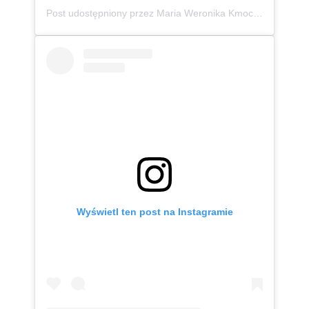
Post udostępniony przez Maria Weronika Kmoch 🦄 Kurpianka w wielkim świecie (@mwkmoch)
Wyświetl ten post na Instagramie