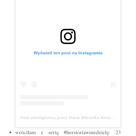
Wyświetl ten post na Instagramie
Post udostępniony przez Maria Weronika Kmoch 🦄 Kurpianka w wielkim świecie (@mwkmoch)
wróciłam z serią #herstoriawniedzielę: 23