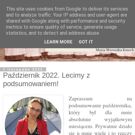
This site uses cookies from Google to deliver its services
and to analyze traffic. Your IP address and user-agent are
shared with Google along with performance and security
metrics to ensure quality of service, generate usage
statistics, and to detect and address abuse.
LEARN MORE
GOT IT
7 listopada 2022
Październik 2022. Lecimy z
podsumowaniem!
Zapraszam na
podsumowanie października,
który był dla mnie
absolutnie wyjątkowym
miesiącem. Prywatnie działo
się u mnie wiele i to rzeczy