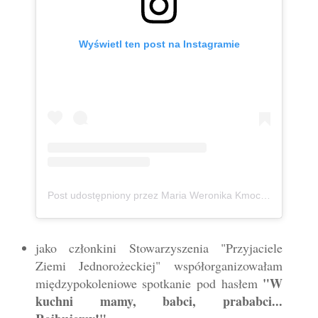
Wyświetl ten post na Instagramie
Post udostępniony przez Maria Weronika Kmoch 🦄 Kurpianka w wielkim świecie (@mwkmoch)
jako członkini
Stowarzyszenia "Przyjaciele
Ziemi Jednorożeckiej" współorganizowałam
"W
międzypokoleniowe spotkanie pod hasłem
kuchni mamy, babci, prababci...