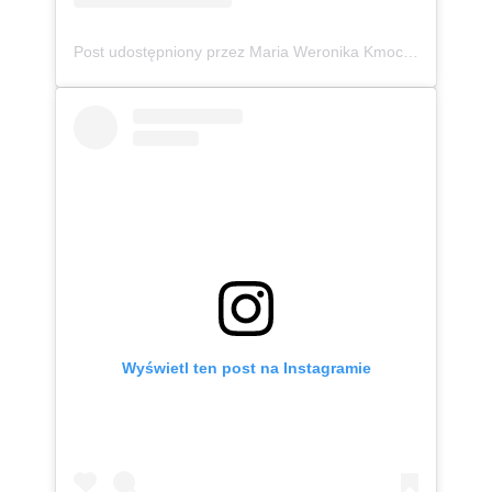
Post udostępniony przez Maria Weronika Kmoch 🦄 Kurpianka w wielkim świecie (@mwkmoch)
Wyświetl ten post na Instagramie