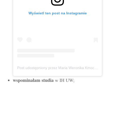
Wyświetl ten post na Instagramie
Post udostępniony przez Maria Weronika Kmoch 🦄 Kurpianka w wielkim świecie (@mwkmoch)
wspominałam studia
w IH UW;