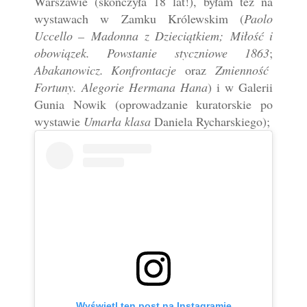
Warszawie (skończyła 18 lat!), byłam też na
wystawach w Zamku Królewskim (
Paolo
Uccello –
Madonna z Dzieciątkiem;
Miłość i
obowiązek. Powstanie styczniowe 1863
;
Abakanowicz. Konfrontacje
oraz
Zmienność
Fortuny. Alegorie Hermana Hana
) i w Galerii
Gunia Nowik (oprowadzanie kuratorskie po
wystawie
Umarła klasa
Daniela Rycharskiego)
;
Wyświetl ten post na Instagramie