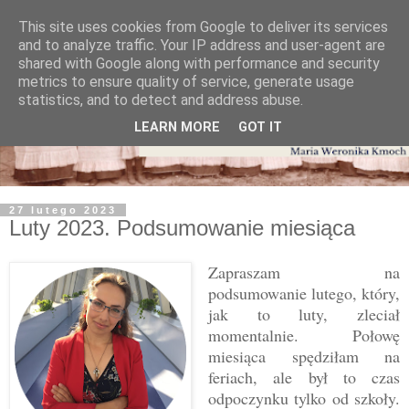
This site uses cookies from Google to deliver its services
and to analyze traffic. Your IP address and user-agent are
shared with Google along with performance and security
metrics to ensure quality of service, generate usage
statistics, and to detect and address abuse.
LEARN MORE
GOT IT
27 lutego 2023
Luty 2023. Podsumowanie miesiąca
Zapraszam na
podsumowanie lutego, który,
jak to luty, zleciał
momentalnie. Połowę
miesiąca spędziłam na
feriach, ale był to czas
odpoczynku tylko od szkoły.