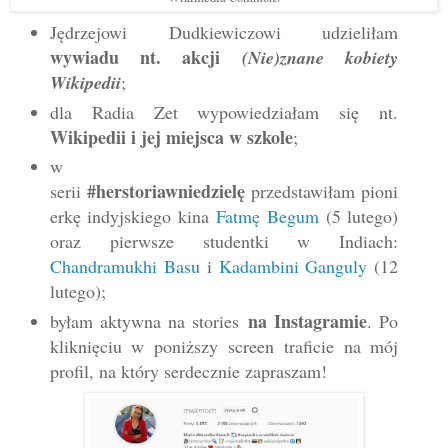
Jędrzejowi Dudkiewiczowi udzieliłam
wywiadu nt. akcji
(Nie)znane kobiety
Wikipedii
;
dla Radia Zet wypowiedziałam się nt.
Wikipedii i jej miejsca w szkole
;
w
#herstoriawniedzielę
serii
przedstawiłam pioni
erkę indyjskiego kina
Fatmę Begum
(5 lutego)
oraz pierwsze studentki w Indiach:
Chandramukhi Basu
i
Kadambini Ganguly
(12
lutego);
na Instagramie
byłam aktywna na stories
. Po
kliknięciu w poniższy screen traficie na mój
profil, na który serdecznie zapraszam!