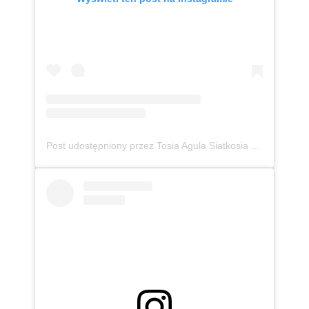
Post udostępniony przez Tosia Agula Siatkosia (@monia_jest_super)