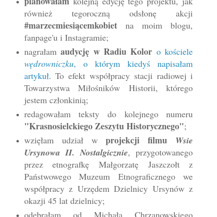
planowałam
kolejną edycję tego projektu, jak
również tegoroczną odsłonę akcji
#marzecmiesiącemkobiet
na moim blogu,
fanpage'u i Instagramie;
audycję w Radiu Kolor
nagrałam
o kościele
wędrowniczku
, o którym kiedyś napisałam
artykuł
. To efekt współpracy stacji radiowej i
Towarzystwa Miłośników Historii, którego
jestem członkinią;
redagowałam teksty do kolejnego numeru
"Krasnosielckiego Zeszytu Historycznego"
;
projekcji filmu
wzięłam udział w
Wsie
Ursynowa II. Nostalgicznie
, przygotowanego
przez etnografkę Małgorzatę Jaszczołt z
Państwowego Muzeum Etnograficznego we
współpracy z Urzędem Dzielnicy Ursynów z
okazji 45 lat dzielnicy;
odebrałam od Michała Chrzanowskiego