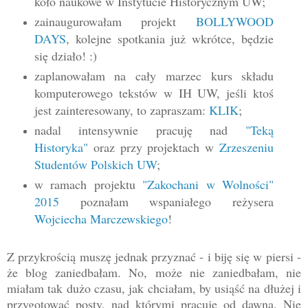
koło naukowe w Instytucie Historycznym UW;
zainaugurowałam projekt
BOLLYWOOD
DAYS
, kolejne spotkania już wkrótce, będzie
się działo! :)
zaplanowałam na cały marzec kurs składu
komputerowego tekstów w IH UW, jeśli ktoś
jest zainteresowany, to zapraszam:
KLIK
;
nadal intensywnie pracuję nad
"Teką
Historyka"
oraz przy projektach w
Zrzeszeniu
Studentów Polskich UW
;
w ramach projektu
"Zakochani w Wolności"
2015
poznałam wspaniałego reżysera
Wojciecha Marczewskiego
!
Z przykrością muszę jednak przyznać - i biję się w piersi -
że blog zaniedbałam. No, może nie zaniedbałam, nie
miałam tak dużo czasu, jak chciałam, by usiąść na dłużej i
przygotować posty, nad którymi pracuję od dawna. Nie