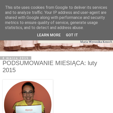
This site uses cookies from Google to deliver its services
and to analyze traffic. Your IP address and user-agent are
shared with Google along with performance and security
metrics to ensure quality of service, generate usage
statistics, and to detect and address abuse.
LEARN MORE
GOT IT
4 marca 2015
PODSUMOWANIE MIESIĄCA: luty
2015