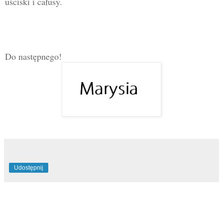
uściski i całusy.
Do następnego!
Udostępnij