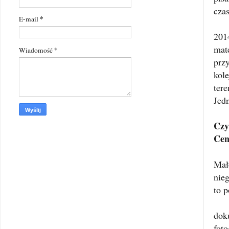
czas
*
E-mail
201
mat
*
Wiadomość
prz
kol
ter
Jed
Czy
Cen
Mał
nie
to p
dok
fot