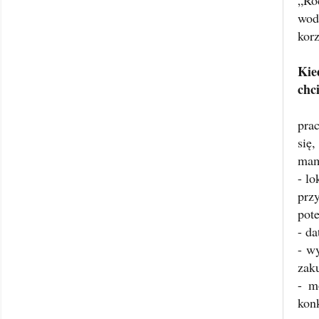
„Ro
wod
kor
Kie
chc
pra
się
mam
- lo
przy
pote
- da
- w
zaku
- m
kon