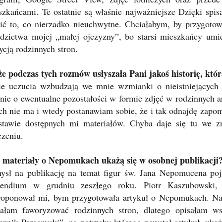
szkańcami. Te ostatnie są właśnie najważniejsze Dzięki sp
lić to, co nierzadko nieuchwytne. Chciałabym, by przygotow
edzictwa mojej „małej ojczyzny”, bo starsi mieszkańcy umier
ycją rodzinnych stron.
e podczas tych rozmów usłyszała Pani jakoś historię, któr
ie uczucia wzbudzają we mnie wzmianki o nieistniejących 
anie o ewentualne pozostałości w formie zdjęć w rodzinnych a
ch nie ma i wtedy postanawiam sobie, że i tak odnajdę zapomn
stawie dostępnych mi materiałów. Chyba daje się tu we z
czeniu.
 materiały o Nepomukach ukażą się w osobnej publikacji
ysł na publikację na temat figur św. Jana Nepomucena poja
pendium w grudniu zeszłego roku. Piotr Kaszubowski, 
roponował mi, bym przygotowała artykuł o Nepomukach. Na 
iałam faworyzować rodzinnych stron, dlatego opisałam ws