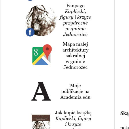
Ską
pok