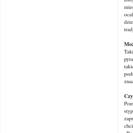
mie
oca
dzi
trad
Moż
Tak
pyt
taki
pod
zna
Czy
Pom
sty
zap
chc