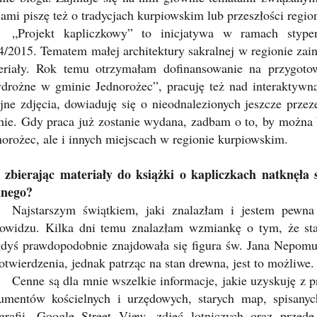
ami piszę też o tradycjach kurpiowskim lub przeszłości regio
„Projekt kapliczkowy” to inicjatywa w ramach styp
4/2015. Tematem małej architektury sakralnej w regionie zai
eriały. Rok temu otrzymałam dofinansowanie na przygotowa
ydrożne w gminie Jednorożec”, pracuję też nad interaktywn
ejne zdjęcia, dowiaduję się o nieodnalezionych jeszcze prz
enie. Gdy praca już zostanie wydana, zadbam o to, by można 
norożec, ale i innych miejscach w regionie kurpiowskim.
 zbierając materiały do książki o kapliczkach natknęła 
nego?
Najstarszym świątkiem, jaki znalazłam i jestem pewn
owidzu. Kilka dni temu znalazłam wzmiankę o tym, że sta
gdyś prawdopodobnie znajdowała się figura św. Jana Nepom
otwierdzenia, jednak patrząc na stan drewna, jest to możliwe.
Cenne są dla mnie wszelkie informacje, jakie uzyskuję z p
umentów kościelnych i urzędowych, starych map, spisany
ografii, Google Street View, zdjęć lotniczych oraz prz