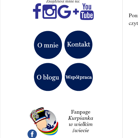
Znajdziesz mnie na:
Pon
czyt