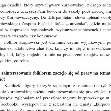
ługa dziadka, który używał gwary kurpiowskiej, z czego zdała
ednorożcu uczęszczałam bowiem do szkoły podstawowej im.
wcy Kurpiowszczyzny. Do dziś pamiętam słowa „pieśni szkoł
piowskiego Zespołu Pieśni i Tańca „Jutrzenka”, gdzie moja
iał w imprezach regionalnych, wykonywanie piosenek i tań
czas warsztatów czy konkursów.
Folklor kurpiowski jest dla mnie czymś wyjątkowym, pon
inanek, zdobnictwa chat itp., kojarzy mi się z mieszkańcam
elny lud, który niejednokrotnie na przestrzeni dziejów udow
ystkim, co robią.
 zainteresowanie folklorem zaczęło się od pracy na temat
ić?
Kapliczki, figury i krzyże są jednym z ostatnich odkryć. 
pole kurpiowskim, później zainteresowałam się przeszłością 
dziejów, zgłębiałam też przeszłość regionu kurpiowskiego m.i
Facebooku, występowanie z referatami na tematy „kurpiow
anie bloga. Zajmuje się na nim głównie tematami związanym