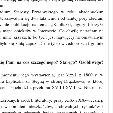
nu.
endium Starosty Przasnyskiego w roku akademickim
nteresowałam się dwa lata temu i od tamtej pory zbieram
nie publikacji na temat „Kapliczki, figury i krzyże
ą mapą obiektów w Internecie. Co chwilę natrafiam na
eze mnie krzyżach, bo tych jest najwięcej na omawianym
było się z nią zapoznać nie tylko w Jednorożcu i gminie
się Pani na coś szczególnego? Starego? Osobliwego?
a momentu jego wystawienia, jest krzyż z 1800 r. w
ra kapliczka za Stegną w stronę Drążdżewa, w której
ucena, pochodzi z przełomu XVII i XVIII w. Nie ma na
rzeróżnych źródeł: literatury, prasy XIX- i XX-wiecznej,
ch wspomnień mieszkańców, archiwalnych rysunków i
ede wszystkim własnych badań terenowych i rozmów z