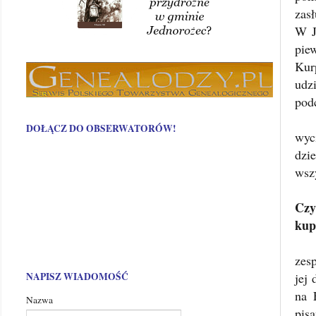
zas
W J
pie
Kur
udz
pod
DOŁĄCZ DO OBSERWATORÓW!
wyc
dzi
wsz
Czy
kup
zes
NAPISZ WIADOMOŚĆ
jej 
na 
Nazwa
pis