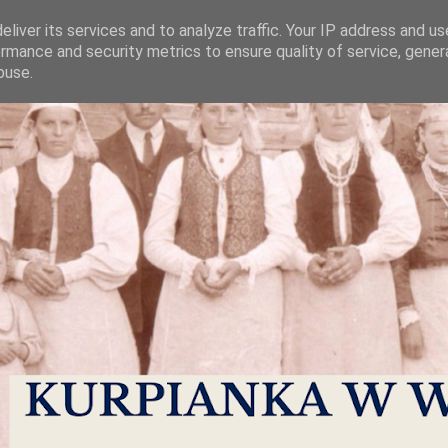
liver its services and to analyze traffic. Your IP address and u
rmance and security metrics to ensure quality of service, gene
buse.