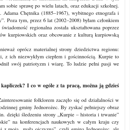
m sobie sprawę po wielu latach, oraz edukacji szkolnej.
 Adama Chętnika (1885–1967), wybitnego etnografa i
y”. Poza tym, przez 6 lat (2002–2008) byłam członkiem
 świadomość regionalna została ukształtowana poprzez
ców kurpiowskich oraz obcowanie z kulturą kurpiowską
ieważ oprócz materialnej strony dziedzictwa regionu:
i, z ich niezwykłym ciepłem i gościnnością. Kurpie to
odnił swój patriotyzm i wiarę. To ludzie pełni pasji we
 kapliczek? I co w ogóle z ta pracą, można ją gdzieś
Zainteresowanie folklorem zaczęło się od działalności w
rodzinnej gminy Jednorożec. By zyskać pełniejszy obraz
n. dzięki śledzeniu strony „Kurpie – historia i trwanie”
skie” na konferencjach naukowych w całym kraju czy
i z moją „małą ojczyzną”, czyli gminą Jednorożec, ale