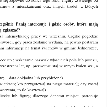
że się zapewne do końca tego roku. Figury „świętego od
zmów z mieszkańcami oraz innych źródeł, z których
gólnie Panią interesuje i gdzie osoby, które mają
ę zgłaszać?
za intensyfikację pracy we wrześniu. Ciężko pogodzić
rpliwości, gdy praca zostanie wydana, na pewno postaram
eram informacje na temat świątków w gminie Jednorożec,
ece itp.; wskazanie nazwisk właścicieli pola lub posesji,
przestrzeni lat, np. pierwotnie stał w innym końcu wsi, a
urę – data dokładna lub przybliżona)
ątkach; kto przygotował na niego materiał; czy został
orzenia, to ile kosztował)
iczkę lub figurę; dlaczego danemu miejscu patronuje