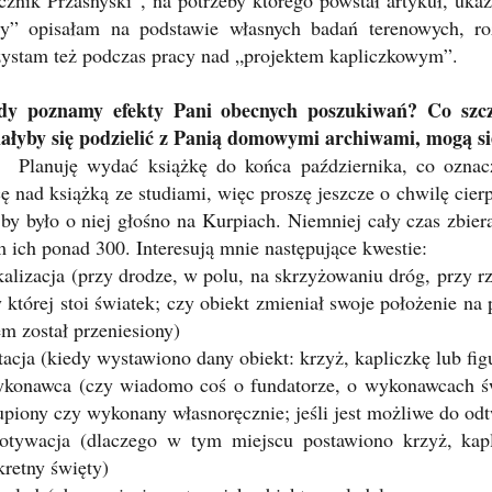
cznik Przasnyski”, na potrzeby którego powstał artykuł, uka
y” opisałam na podstawie własnych badań terenowych, ro
zystam też podczas pracy nad „projektem kapliczkowym”.
dy poznamy efekty Pani obecnych poszukiwań? Co szcze
iałyby się podzielić z Panią domowymi archiwami, mogą si
Planuję wydać książkę do końca października, co oznac
cę nad książką ze studiami, więc proszę jeszcze o chwilę cie
, by było o niej głośno na Kurpiach. Niemniej cały czas zbi
 ich ponad 300. Interesują mnie następujące kwestie:
kalizacja (przy drodze, w polu, na skrzyżowaniu dróg, przy rz
 której stoi światek; czy obiekt zmieniał swoje położenie na 
m został przeniesiony)
tacja (kiedy wystawiono dany obiekt: krzyż, kapliczkę lub fig
ykonawca (czy wiadomo coś o fundatorze, o wykonawcach świ
piony czy wykonany własnoręcznie; jeśli jest możliwe do odtw
otywacja (dlaczego w tym miejscu postawiono krzyż, kapl
kretny święty)