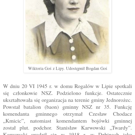
Wiktoria Goś z Lipy. Udostępnił Bogdan Goś
W dniu 20 VI 1945 r. w domu Rogalów w Lipie spotkali
się członkowie NSZ. Podzielono funkcje. Ostatecznie
ukształtowała się organizacja na terenie gminy Jednorożec.
Powstał batalion (baon) gminny NSZ nr 35. Funkcję
komendanta gminnego otrzymał Czesław Chodacz
„Kmicic”, natomiast komendantem bojówki gminnej
został plut. podchor. Stanisław Karwowski
„Twardy”.
Karwowski urodził się
w 1918 r. w Dębinach jako