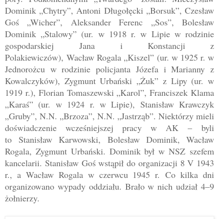
Dominik „Chytry”, Antoni Długołęcki „Borsuk”, Czesław
Goś „Wicher”, Aleksander Ferenc „Sos”, Bolesław
Dominik „Stalowy” (
ur. w 1918 r. w Lipie w rodzinie
gospodarskiej
Jana i Konstancji z
Polakiewiczów),
Wacław Rogala „Kiszel” (
ur. w 1925 r. w
Jednorożcu w rodzinie policjanta
Józefa i Marianny z
Kowalczyków)
, Zygmunt Urbański „Żuk” z Lipy (
ur. w
1919 r.)
, Florian Tomaszewski „Karol”, Franciszek Klama
„Karaś” (ur. w 1924 r. w Lipie
), Stanisław Krawczyk
„Gruby”, N.N. „Brzoza”, N.N. „Jastrząb”. Niektórzy mieli
doświadczenie wcześniejszej pracy w AK
–
byli
to
Stanisław Karwowski,
Bolesław Dominik, Wacław
Rogala, Zygmunt Urbański. Dominik był w NSZ
szefem
kancelarii. Stanisław Goś wstąpił do orga
nizacji 8 V 1943
r., a Wacław R
ogala
w czerwcu 1945 r.
Co kilka dni
organizowano wypady oddziału. Brało w nich udział 4
–
9
żołnierzy.