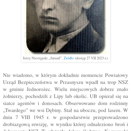
Jerzy Niestępski „Jurand”.
Źródło
(dostęp 27 VII 2023 r.).
Nie wiadomo, w którym dokładnie momencie Powiatowy
Urząd Bezpieczeństwa w Przasnyszu wpadł na trop NSZ
w gminie Jednorożec. Wielu miejscowych dobrze znało
żołnierzy, pochodzili z Lipy lub okolic. UB opierał się na
siatce agentów i donosach. Obserwowano dom rodzinny
„Twardego” we wsi Dębiny. Stał na uboczu, pod lasem. W
dniu 7 VIII 1945 r. w gospodarstwie przeprowadzono
drobiazgową rewizję, w wyniku której odnaleziono broń i
dokumenty NSZ. To ułatwiło dalsze śledztwo.
Karwowski