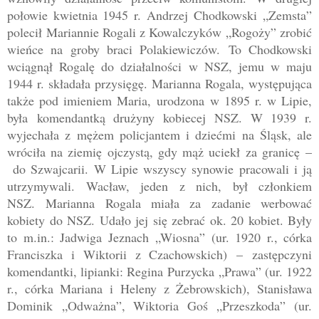
połowie kwietnia 1945 r.
Andrzej Chodkowski
„
Zemsta
”
polecił
Mariannie Rogali z Kowalczyków
„
Rogoży
” zrobić
wieńce na groby braci Polakiewiczów.
To Chodkowski
wciągnął Rogalę do działalności w NSZ, jemu w maju
1944 r. składała przysięgę.
Marianna Rogala, występująca
także pod imieniem Maria,
urodzona w 1895 r. w Lipie,
była
komendantką drużyny kobiecej NSZ
. W 1939 r.
wyjechała z mężem policjantem i dziećmi na Śląsk, ale
wróciła na ziemię ojczystą, gdy mąż uciekł za granicę
–
do Szwajcarii. W Lipie wszyscy synowie pracowali i ją
utrzymywali. Wacław, jeden z nich, był c
złonkiem
NSZ.
Marianna Rogala m
iała za zadanie werbować
kobiety do NSZ. Udało jej się zebrać ok. 20 kobiet. Były
to m.in.: Jadwiga Jeznach
„
Wiosna
” (ur. 1920 r., córka
Franciszka i Wiktorii z Czachowskich)
–
zastępczyni
komendantki, lipianki: Regina Purzycka
„
Prawa
” (ur. 1922
r., córka Mariana i Heleny z Żebrowskich)
, Stanisława
Dominik
„
Odważna
”
, Wiktoria Goś
„
Przeszkoda
” (ur.