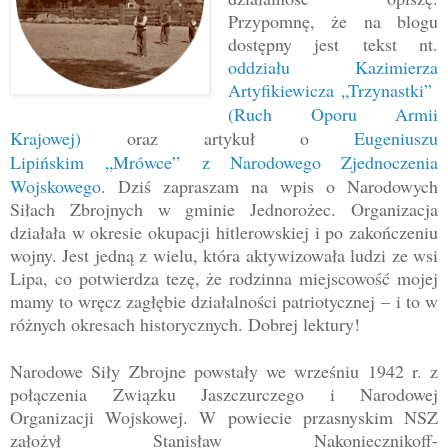
Przypomnę, że na blogu
dostępny jest
tekst nt.
oddziału Kazimierza
Artyfikiewicza
„
Trzynastki
”
(Ruch Oporu Armii
Krajowej)
oraz artykuł o
Eugeniuszu
Lipińskim
„
Mrówce
”
z Narodowego Zjednoczenia
Wojskowego
. Dziś zapraszam na wpis o Narodowych
Siłach Zbrojnych w gminie Jednorożec. Organizacja
działała w okresie okupacji hitlerowskiej i po zakończeniu
wojny. Jest jedną z wielu, która aktywizowała ludzi ze wsi
Lipa, co potwierdza tezę, że rodzinna miejscowość mojej
mamy to wręcz zagłębie działalności patriotycznej
–
i to
w
różnych okresach historycznych. Dobrej lektury!
Narodowe Siły Zbrojne powstały we wrześniu 1942 r. z
połączenia Związku Jaszczurczego i Narodowej
Organizacji Wojskowej. W powiecie przasnyskim NSZ
założył Stanisław Nakoniecznikoff-