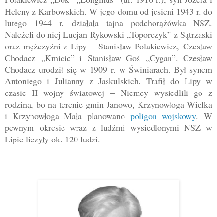
Heleny z Karbowskich
. W jego domu od jesieni 1943 r. do
lutego 1944 r. działała tajna podchorążówka NSZ.
Należeli do niej Lucjan Rykowski
„
Toporczyk
”
z Sątrzaski
oraz mężczyźni z Lipy
–
Stanisław Polakiewicz,
Czesław
Chodacz
„
Kmicic
” i
Stanisław Goś
„
Cygan
”
. Czesław
Chodacz urodził się w 1909 r. w Świniarach. Był synem
Antoniego i Julianny z Jaskulskich. Trafił do Lipy w
czasie II wojny światowej
–
Niemcy wysiedlili go z
rodziną, bo na terenie gmin Janowo, Krzynowłoga Wielka
i Krzynowłoga Mała planowano
poligon wojskowy
.
W
pewnym okresie wraz z ludźmi wysiedlonymi NSZ w
Lipie liczyły ok. 120 ludzi.