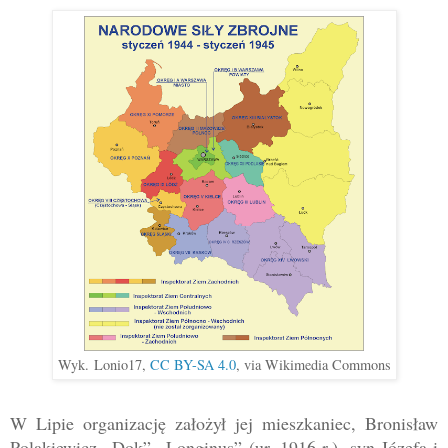
Wyk. Lonio17,
CC BY-SA 4.0
, via Wikimedia Commons
W Lipie organizację założył jej mieszkaniec, Bronisław
Polakiewicz
„
Dok
”
„
Longinus
”
(ur. 1916 r.),
syn Józefa i