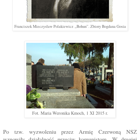
Franciszek Mieczysław Polakiewicz
„
Bohun
”
. Zbiory Bogdana Gosia
Fot. Maria Weronika Kmoch, 1 XI 2015 r.
Po tzw. wyzwoleniu przez Armię Czerwoną NSZ
wznowiły działalność przeciw komunistom.
W drugiej