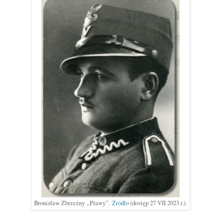
Bronisław Zbrzeżny
„
Prawy
”.
Źródło
(dostęp 27 VII 2023 r.).