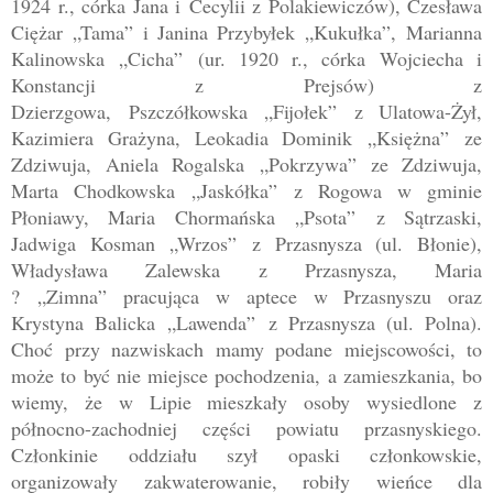
1924 r., córka Jana i
Cecylii z Polakiewiczów)
, Czesława
Ciężar
„
Tama
”
i Janina Przybyłek
„
Kukułka
”
,
Marianna
Kalinowska
„
Cicha
”
(ur. 1920 r., córka Wojciecha i
Konstancji z Prejsów) z
Dzierzgowa,
Pszczółkowska
„
Fijołek
”
z Ulatowa-Żył,
Kazimiera Grażyna, Leokadia Dominik
„
Księżna
”
ze
Zdziwuja,
Aniela Rogalska
„
Pokrzywa
”
ze Zdziwuja,
Marta Chodkowska
„
Jaskółka
”
z Rogowa w gminie
Płoniawy, Maria Chormańska
„
Psota
”
z Sątrzaski,
Jadwiga Kosman
„
Wrzos
”
z Przasnysza (ul. Błonie),
Władysława Zalewska z Przasnysza,
Maria
?
„
Zimna
”
pracująca w aptece w Przasnyszu oraz
Krystyna Balicka
„
Lawenda
”
z Przasnysza (ul. Polna).
Choć przy nazwiskach mamy podane miejscowości, to
może to być nie miejsce pochodzenia, a zamieszkania, bo
wiemy, że w Lipie mieszkały osoby wysiedlone z
północno-zachodniej części powiatu przasnyskiego.
Członkinie oddział
u szył opaski członkowskie,
organizowały zakwaterowanie, robiły wieńce dla