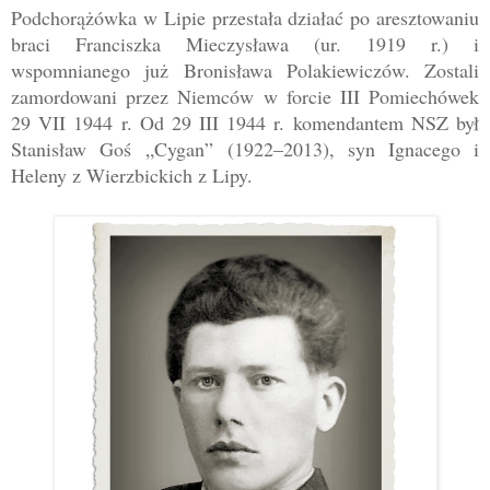
P
odchorążówka w Lipie przestała działać p
o aresztowaniu
braci Franciszka Mieczysława (ur. 1919 r.) i
wspomnianego już Bronisława Polakiewiczów. Zostali
za
mordowani przez Niemców w forcie III Pomiechówek
29 VII 1944 r
. Od 29 III 1944 r. komendantem NSZ był
Stanisław Goś
„
Cygan
”
(1922
–
2013), syn Ignacego i
Heleny z Wierzbickich z Lipy.