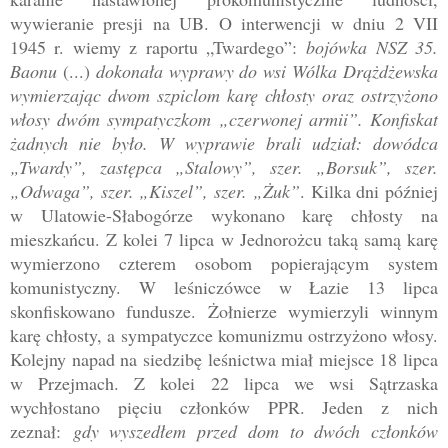
wywieranie presji na UB. O interwencji w dniu 2 VII
1945 r. wiemy z raportu „Twardego”:
bojówka NSZ 35.
Baonu
(...)
dokonała wyprawy do wsi Wólka Drążdżewska
wymierzając dwom szpiclom karę chłosty oraz ostrzyżono
włosy dwóm sympatyczkom „czerwonej armii”. Konfiskat
żadnych nie było. W wyprawie brali udział: dowódca
„Twardy”, zastępca „Stalowy”, szer. „Borsuk”, szer.
„Odwaga”, szer. „Kiszel”, szer. „Żuk”
. Kilka dni później
w Ulatowie-Słabogórze wykonano karę chłosty na
mieszkańcu. Z kolei 7 lipca w Jednorożcu taką samą karę
wymierzono czterem osobom popierającym system
komunistyczny. W leśniczówce w Łazie 13 lipca
skonfiskowano fundusze. Żołnierze wymierzyli winnym
karę chłosty, a sympatyczce komunizmu ostrzyżono włosy.
Kolejny napad na siedzibę leśnictwa miał miejsce 18 lipca
w Przejmach. Z kolei 22 lipca we wsi Sątrzaska
wychłostano pięciu członków PPR. Jeden z nich
zeznał:
gdy wyszedłem przed dom to dwóch członków