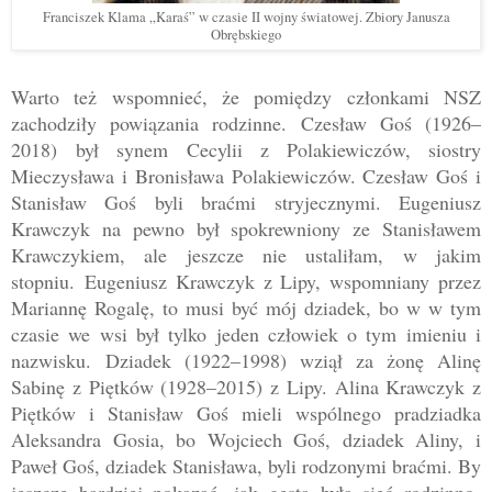
Franciszek Klama „Karaś” w czasie II wojny światowej. Zbiory Janusza
Obrębskiego
Warto też wspomnieć, że pomiędzy członkami NSZ
zachodziły powiązania rodzinne. Czesław Goś (1926
–
2018)
był synem Cecylii z Polakiewiczów, siostry
Mieczysława i Bronisława Polakiewiczów. Czesław Goś i
Stanisław Goś byli braćmi stryjecznymi. Eugeniusz
Krawczyk na pewno był spokrewniony ze Stanisławem
Krawczykiem, ale jeszcze nie ustaliłam, w jakim
stopniu.
Eugeniusz Krawczyk z Lipy, wspomniany przez
Mariannę Rogalę, to musi być mój dziadek, bo w w tym
czasie we wsi był tylko jeden człowiek o tym imieniu i
nazwisku.
Dziadek (1922
–1998
) wziął za żonę Alinę
Sabinę z Piętków (1928
–2015
) z Lipy. Alina Krawczyk z
Piętków i St
anisław Goś mieli wspólnego pradziadka
Aleksandra Gosia, bo Wojciech Goś, dziadek Aliny, i
Paweł Goś, dziadek Stanisława, byli rodzonymi braćmi. By
jeszcze bardziej pokazać, jak gęsta była sieć rodzinno-