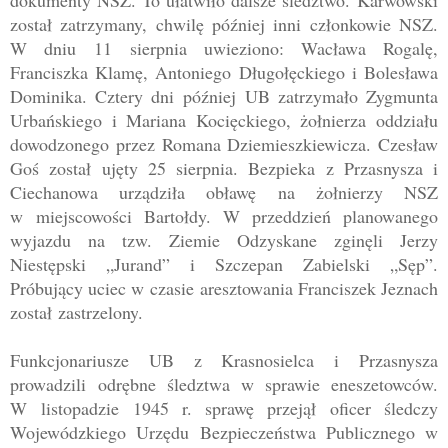
został zatrzymany, chwilę później inni członkowie NSZ.
W dniu
11 sierpnia uwieziono: Wacława Rogalę
,
Franciszka Klamę
, Antoniego Długołęckiego i Bolesława
Dominika
. Cztery dni później
UB zatrzymało Zygmunta
Urbańskiego i Mariana Kocięckiego, żołnierza oddziału
dowodzonego przez Romana Dziemieszkiewicza. Czesław
Goś został ujęty 25 sierpnia. Bezpieka z Przasnysza i
Ciechanowa urządziła obławę na żołnierzy NSZ
w
miejscowości Bartołdy
. W przeddzień planowanego
wyjazdu na tzw. Ziemie Odzyskane zginęli Jerzy
Niestępski „Jurand” i Szczepan Zabielski „Sęp”.
Próbujący uciec w czasie
aresztowania Franciszek Jeznach
został
zastrzelony
.
Funkcjonariusze UB z Krasnosielca i Przasnysza
prowadzili
odrębne
śledztwa w sprawie eneszetowców.
W listopadzie 1945 r. sprawę przejął oficer śledczy
Wojewódzkiego Urzędu Bezpieczeństwa Publicznego w