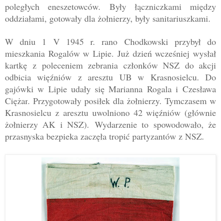
poległych eneszetowców. Były łączniczkami między
oddziałami, gotowały dla żołnierzy, były sanitariuszkami.
W dniu 1 V 1945 r. rano Chodkowski przybył do
mieszkania Rogalów w Lipie. Już dzień wcześniej wysłał
kartkę
z poleceniem zebrania członków NSZ do akcji
odbicia więźniów z aresztu UB w Krasnosielcu. Do
gajówki w Lipie udały się Marianna Rogala i
Czesława
Ciężar
. Przygotowały posiłek dla żołnierzy. Tymczasem w
Krasnosielcu z
aresztu uwolniono 42 więźniów (głównie
żołnierzy AK i NSZ).
Wydarzenie to spo
wodowało, że
przasnyska bezpieka zaczęła tropić partyzantów z NSZ.