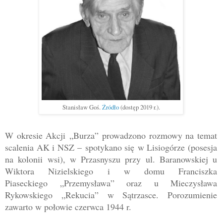
Stanisław Goś.
Źródło
(dostęp 2019 r.).
W okresie Akcji
„
Burza
”
prowadzono rozmowy na temat
scalenia AK i NSZ
–
spotykano się
w Lisiogórze (posesja
na kolonii wsi), w Przasnyszu przy ul. Baranowskiej u
Wiktora Nizielskiego
i
w domu Franciszka
Piaseckiego
„
Przemysława
” oraz
u Mieczysława
Rykowskiego
„
Rekucia
”
w Sątrza
sce.
Porozumienie
zawarto w połowie czerwca 1944 r.