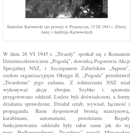
Stanisław Karwowski (po prawej) w Przasnyszu, 15 IX 1941 r. Zbiory
Anny i Andrzeja Karwowskich
W dniu 26 VI 1945 r. „Twardy” spotkał się z Romanem
Dziemieszkiewiczem „Pogodą”, dowódcą Pogotowia Akcji
Specjalnej NSZ, i Szczepanem Zabielskim „Sępem”,
szefem organizacyjnym Okręgu II. „Pogoda” przedstawił
„Twardemu” jego zadania.
Z żołnierzami NSZ miał
wykonywać akcje zbrojne. Szybko i sprawnie
przygotowano oddział. Ludzie byli doświadczeni, a formy
działania sprawdzone. Działał sztab, wywiad, łączność i
propaganda. Baon dysponował bronią maszynową,
karabinami, automatami, pistoletami. Reguły
funkcj
onowania oddziału były takie same jak do tej
pory. Podkomendnymi „Twardego” zostali: Mieczysław