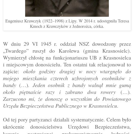
Eugeniusz Krawczyk
(1922
–1998
) z Lipy. W 2014 r. udostępniła Teresa
Kmoch z Krawczyków z Jednorożca, córka.
W dniu 29 VI 1945 r. oddział NSZ dowodzony przez
„Twardego” ruszył do Karolewa (gmina Krasnosielc).
Wymierzył chłostę na funkcjonariuszu UB z Krasnosielca
i miejscowym donosicielu. Ten ostatni tak relacjonował to
zajście:
około godziny drugiej w nocy wtargnęło do
mojego mieszkania czterech uzbrojonych osobników z
bandy
(…)
. Jeden osobnik z bandy walnął mnie gumą
około piętnaście razy i zabrano dwa rowery
(…)
.
Zarzucono mi, że donoszę o wszystkim do Powiatowego
Urzędu Bezpieczeństwa Publicznego w Krasnosielcu
.
Od tej pory partyzanci działali systematycznie. Celem było
ukrócenie donosicielstwa Urzędowi Bezpieczeństwa,
karanie nastawionej prokomunistycznie ludności,