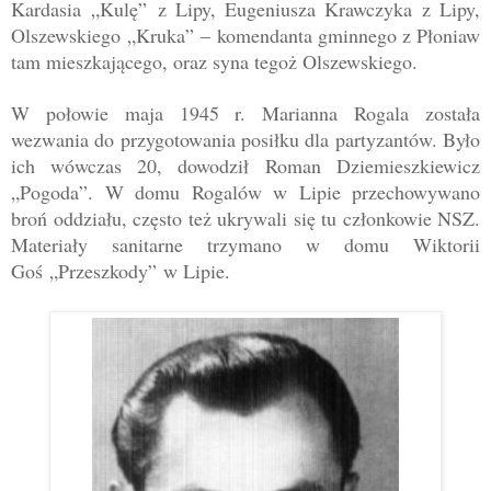
Kardasia
„
Kulę
”
z Lipy, Eugeniusza Krawczyka z Lipy,
Olszewskiego
„
Kruka
”
–
komendanta gminnego z Płoniaw
tam mieszkającego, oraz syna tegoż Olszewskiego.
W połowie maja 1945 r. Marianna Rogala została
wezwania do przygotowania posiłku dla partyzantów. Było
ich wówczas 20, dowodził
Roman Dziemieszkiewicz
„Pogoda”. W domu Rogalów w Lipie przechowywano
broń oddziału, często też ukrywali się tu członkowie NSZ.
Materiały sanitarne trzymano w domu Wiktorii
Goś
„
Przeszkody
”
w Lipie.