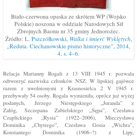
Biało-czerwona opaska ze skrótem WP (Wojsko
Polskie) noszona w oddziale Narodowych Sił
Zbrojnych Baonu nr 35 gminy Jednorożec.
Walka i śmierć Wyklętych
Źródło:
L. Pszczółkowski,
,
„Reduta. Ciechanowskie pismo historyczne”, 2014,
4, s. 4–6
.
Relacja Marianny Rogali z 13 VIII 1945 r. pozwala
odtworzyć nazwiska członków NSZ. W lipskiej gajówce
razem z uwolnionymi z Krasnosielca 2 V 1945 r.
przebywały 54 osoby. Rogala wymieniła, oprócz już wyżej
podanych,
Jerzego Niestępskiego „Juranda” z
Załóg,
Szczepana Zabielskiego „Sępa”, Czesława
Czaplickiego
„
Rysia
” (1922
–2006)
,
Mieczysława
Dominika „Chytrego”, Czesława Gosia „Wichra”,
Konstantego Dominika
(1906
–?)
z Lipy,