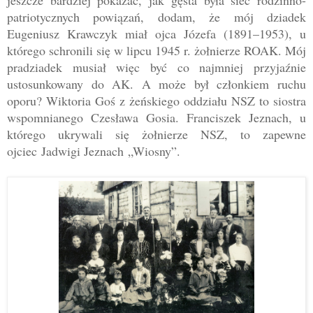
patriotycznych powiązań, dodam, że mój dziadek
Eugeniusz Krawczyk miał ojca Józefa (
1891
–
1953
), u
któr
ego schronili się w lipcu 1945 r. żołnierze ROAK. Mój
pradziadek musiał więc być co najmniej przyjaźnie
ustosunkowany do AK. A może był członkiem ruchu
oporu? Wiktoria Goś z żeńskiego oddziału NSZ to siostra
wspomnianego Czesława Gosia. Franciszek Jeznach, u
którego ukrywali się żołnierze NSZ, to zapewne
ojciec
Jadwigi Jeznach
„
Wiosny
”.