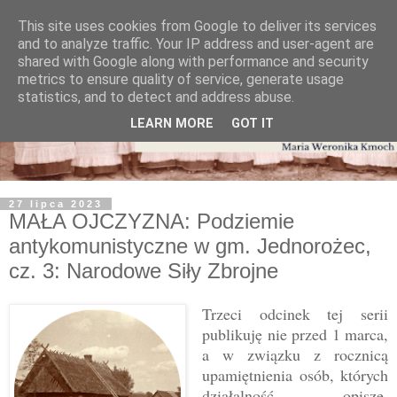
This site uses cookies from Google to deliver its services
and to analyze traffic. Your IP address and user-agent are
shared with Google along with performance and security
metrics to ensure quality of service, generate usage
statistics, and to detect and address abuse.
LEARN MORE
GOT IT
27 lipca 2023
MAŁA OJCZYZNA: Podziemie
antykomunistyczne w gm. Jednorożec,
cz. 3: Narodowe Siły Zbrojne
Trzeci odcinek tej serii
publikuję nie przed 1 marca,
a w związku z rocznicą
upamiętnienia osób, których
działalność opiszę.