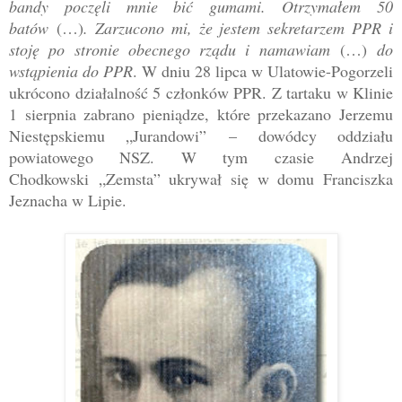
bandy poczęli mnie bić gumami. Otrzymałem 50
batów
(…)
. Zarzucono mi, że jestem sekretarzem PPR i
stoję po stronie obecnego rządu i namawiam
(…)
do
wstąpienia do PPR
. W dniu 28 lipca w Ulatowie-Pogorzeli
ukrócono działalność 5 członków PPR. Z tartaku w Klinie
1 sierpnia zabrano pieniądze, które przekazano Jerzemu
Niestępskiemu „Jurandowi”
–
dowódcy oddziału
powiatowego NSZ. W tym czasie
Andrzej
Chodkowski
„
Zemsta
” ukrywał się w domu Franciszka
Jeznacha w Lipie.