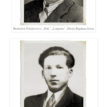
Bronisław Polakiewicz
„
Dok
”
„
Longinus
”
. Zbiory Bogdana Gosia