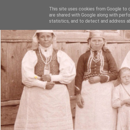
This site uses cookies from Google to de
are shared with Google along with perfo
statistics, and to detect and address a