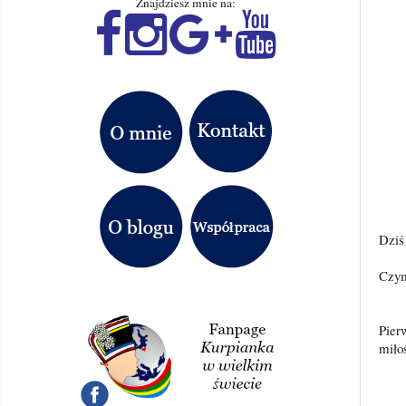
Znajdziesz mnie na:
Dziś
Czym
Pier
miło