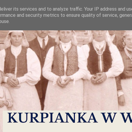
liver its services and to analyze traffic. Your IP address and u
rmance and security metrics to ensure quality of service, gene
buse.