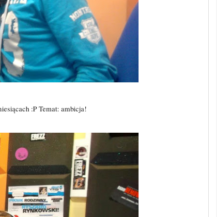
miesiącach :P Temat: ambicja!