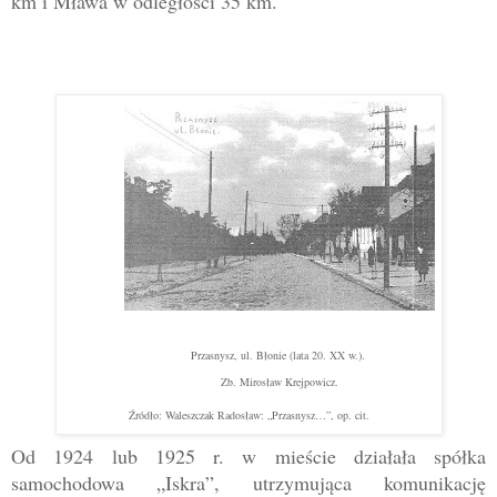
km
i Mława w odległości
35 km
.
Przasnysz, ul. Błonie (lata 20. XX w.).
Zb. Mirosław Krejpowicz.
Źródło: Waleszczak Radosław: „Przasnysz…”, op. cit.
Od 1924 lub 1925 r. w mieście działała spółka
samochodowa „Iskra”, utrzymująca komunikację