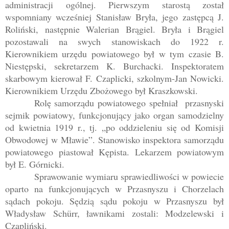
administracji ogólnej. Pierwszym starostą został
wspomniany wcześniej Stanisław Bryła, jego zastępcą J.
Roliński, następnie Walerian Brągiel. Bryła i Brągiel
pozostawali na swych stanowiskach do 1922 r.
Kierownikiem urzędu powiatowego był w tym czasie B.
Niestępski, sekretarzem K. Burchacki. Inspektoratem
skarbowym kierował F. Czaplicki, szkolnym-Jan Nowicki.
Kierownikiem Urzędu Zbożowego był Kraszkowski.
Rolę samorządu powiatowego spełniał przasnyski
sejmik powiatowy, funkcjonujący jako organ samodzielny
od kwietnia 1919 r., tj. „po oddzieleniu się od Komisji
Obwodowej w Mławie”. Stanowisko inspektora samorządu
powiatowego piastował Kępista. Lekarzem powiatowym
był E. Górnicki.
Sprawowanie wymiaru sprawiedliwości w powiecie
oparto na funkcjonujących w Przasnyszu i Chorzelach
sądach pokoju. Sędzią sądu pokoju w Przasnyszu był
Władysław Schürr, ławnikami zostali: Modzelewski i
Czapliński.