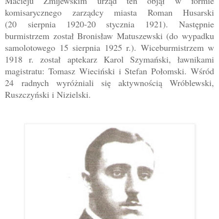
Macieju Żmijewskim urząd ten objął w formie
komisarycznego zarządcy miasta Roman Husarski
(20 sierpnia 1920-20 stycznia 1921). Następnie
burmistrzem został Bronisław Matuszewski (do wypadku
samolotowego 15 sierpnia 1925 r.). Wiceburmistrzem w
1918 r. został aptekarz Karol Szymański, ławnikami
magistratu: Tomasz Wieciński i Stefan Połomski. Wśród
24 radnych wyróżniali się aktywnością Wróblewski,
Ruszczyński i Nizielski.