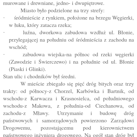
murowane i drewniane, jedno- i dwupiętrowe.
Miasto było podzielone na trzy strefy:
śródmieście z rynkiem, położone na brzegu Węgierki,
·
w łuku, który zatacza rzeka;
luźna, dworkowa zabudowa wzdłuż ul. Błonie,
·
przylegającej na południu od śródmieścia z zachodu na
wschód;
zabudowa wiejska-na północ od rzeki węgierki
·
(Zawodzie i Świerczewo) i na południe od ul. Błonie
(Piaski i Glinki).
Stan ulic i chodników był średni.
W mieście zbiegało się pięć dróg bitych oraz trzy
trakty: od północy-z Chorzel, Karbówka i Bartnik, od
wschodu-z Karwacza i Krasnosielca, od południowego
wschodu-z Makowa, z południa-od Ciechanowa, od
zachodu-z Mławy. Utrzymanie i budowę dróg
państwowych i samorządowych powierzono Zarządowi
Drogowemu, pozostającemu pod kierownictwem
państwowego inżyniera drogowego. Na ogół stan dróg był