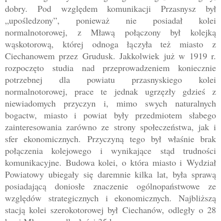
dobry. Pod względem komunikacji Przasnysz był
„upośledzony”, ponieważ nie posiadał kolei
normalnotorowej, z Mławą połączony był kolejką
wąskotorową, której odnoga łączyła też miasto z
Ciechanowem przez Grudusk. Jakkolwiek już w 1919 r.
rozpoczęto studia nad przeprowadzeniem koniecznie
potrzebnej dla powiatu przasnyskiego kolei
normalnotorowej, prace te jednak ugrzęzły gdzieś z
niewiadomych przyczyn i, mimo swych naturalnych
bogactw, miasto i powiat były przedmiotem słabego
zainteresowania zarówno ze strony społeczeństwa, jak i
sfer ekonomicznych. Przyczyną tego był właśnie brak
połączenia kolejowego i wynikające stąd trudności
komunikacyjne. Budowa kolei, o która miasto i Wydział
Powiatowy ubiegały się daremnie kilka lat, była sprawą
posiadającą doniosłe znaczenie ogólnopaństwowe ze
względów strategicznych i ekonomicznych. Najbliższą
stacją kolei szerokotorowej był Ciechanów, odległy o
28