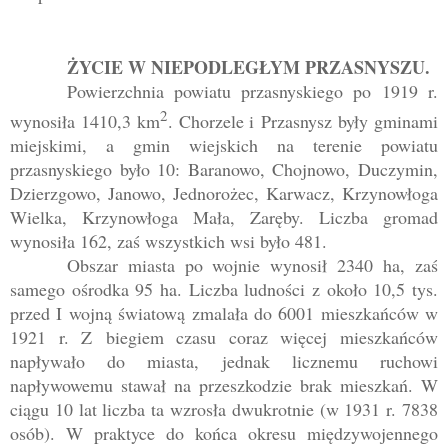
ŻYCIE W NIEPODLEGŁYM PRZASNYSZU.
Powierzchnia powiatu przasnyskiego po 1919 r.
2
wynosiła 1410,3 km
. Chorzele i Przasnysz były gminami
miejskimi, a gmin wiejskich na terenie powiatu
przasnyskiego było 10: Baranowo, Chojnowo, Duczymin,
Dzierzgowo, Janowo, Jednorożec, Karwacz, Krzynowłoga
Wielka, Krzynowłoga Mała, Zaręby. Liczba gromad
wynosiła 162, zaś wszystkich wsi było 481.
Obszar miasta po wojnie wynosił
2340 ha
, zaś
samego ośrodka
95 ha
. Liczba ludności z około 10,5 tys.
przed I wojną światową zmalała do 6001 mieszkańców w
1921 r. Z biegiem czasu coraz więcej mieszkańców
napływało do miasta, jednak licznemu ruchowi
napływowemu stawał na przeszkodzie brak mieszkań. W
ciągu 10 lat liczba ta wzrosła dwukrotnie (w 1931 r. 7838
osób). W praktyce do końca okresu międzywojennego