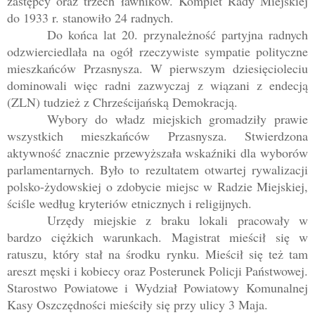
zastępcy oraz trzech ławników. Komplet Rady Miejskiej
do 1933 r. stanowiło 24 radnych.
Do końca lat 20. przynależność partyjna radnych
odzwierciedlała na ogół rzeczywiste sympatie polityczne
mieszkańców Przasnysza. W pierwszym dziesięcioleciu
dominowali więc radni zazwyczaj z wiązani z endecją
(ZLN) tudzież z Chrześcijańską Demokracją.
Wybory do władz miejskich gromadziły prawie
wszystkich mieszkańców Przasnysza. Stwierdzona
aktywność znacznie przewyższała wskaźniki dla wyborów
parlamentarnych. Było to rezultatem otwartej rywalizacji
polsko-żydowskiej o zdobycie miejsc w Radzie Miejskiej,
ściśle według kryteriów etnicznych i religijnych.
Urzędy miejskie z braku lokali pracowały w
bardzo ciężkich warunkach. Magistrat mieścił się w
ratuszu, który stał na środku rynku. Mieścił się też tam
areszt męski i kobiecy oraz Posterunek Policji Państwowej.
Starostwo Powiatowe i Wydział Powiatowy Komunalnej
Kasy Oszczędności mieściły się przy ulicy 3 Maja.