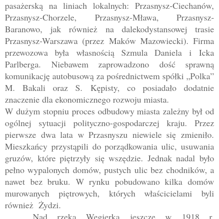
pasażerską na liniach lokalnych: Przasnysz-Ciechanów,
Przasnysz-Chorzele, Przasnysz-Mława, Przasnysz-
Baranowo, jak również na dalekodystansowej trasie
Przasnysz-Warszawa (przez Maków Mazowiecki). Firma
przewozowa była własnością Szmula Daniela i Icka
Parlberga. Niebawem zaprowadzono dość sprawną
komunikację autobusową za pośrednictwem spółki „Polka”
M. Bakali oraz S. Kępisty, co posiadało dodatnie
znaczenie dla ekonomicznego rozwoju miasta.
W dużym stopniu proces odbudowy miasta zależny był od
ogólnej sytuacji polityczno-gospodarczej kraju. Przez
pierwsze dwa lata w Przasnyszu niewiele się zmieniło.
Mieszkańcy przystąpili do porządkowania ulic, usuwania
gruzów, które piętrzyły się wszędzie. Jednak nadal było
pełno wypalonych domów, pustych ulic bez chodników, a
nawet bez bruku. W rynku pobudowano kilka domów
murowanych piętrowych, których właścicielami byli
również Żydzi.
Nad rzeką Węgierka jeszcze w 1918 r.