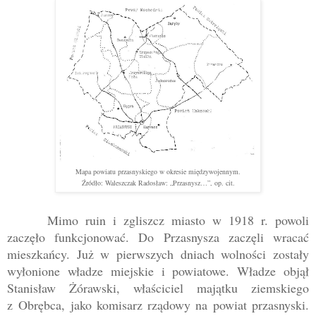
Mapa powiatu przasnyskiego w okresie międzywojennym.
Źródło: Waleszczak Radosław: „Przasnysz…”, op. cit.
Mimo ruin i zgliszcz miasto w 1918 r. powoli
zaczęło funkcjonować. Do Przasnysza zaczęli wracać
mieszkańcy. Już w pierwszych dniach wolności zostały
wyłonione władze miejskie i powiatowe. Władze objął
Stanisław Żórawski, właściciel majątku ziemskiego
z Obrębca, jako komisarz rządowy na powiat przasnyski.