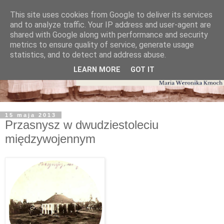
This site uses cookies from Google to deliver its services
and to analyze traffic. Your IP address and user-agent are
shared with Google along with performance and security
metrics to ensure quality of service, generate usage
statistics, and to detect and address abuse.
LEARN MORE
GOT IT
15 maja 2013
Przasnysz w dwudziestoleciu
międzywojennym