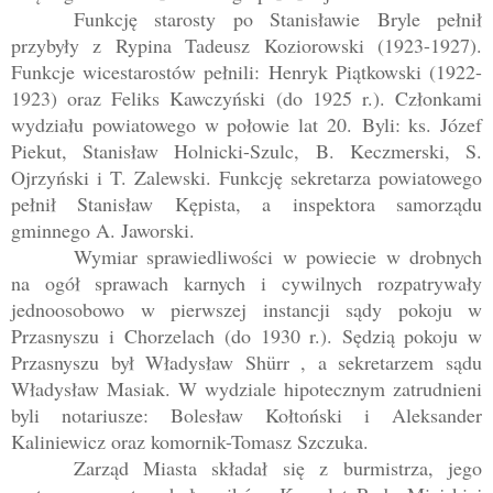
Funkcję starosty po Stanisławie Bryle pełnił
przybyły z Rypina Tadeusz Koziorowski (1923-1927).
Funkcje wicestarostów pełnili: Henryk Piątkowski (1922-
1923) oraz Feliks Kawczyński (do 1925 r.). Członkami
wydziału powiatowego w połowie lat 20. Byli: ks. Józef
Piekut, Stanisław Holnicki-Szulc, B. Keczmerski, S.
Ojrzyński i T. Zalewski. Funkcję sekretarza powiatowego
pełnił Stanisław Kępista, a inspektora samorządu
gminnego A. Jaworski.
Wymiar sprawiedliwości w powiecie w drobnych
na ogół sprawach karnych i cywilnych rozpatrywały
jednoosobowo w pierwszej instancji sądy pokoju w
Przasnyszu i Chorzelach (do 1930 r.). Sędzią pokoju w
Przasnyszu był Władysław Shürr , a sekretarzem sądu
Władysław Masiak. W wydziale hipotecznym zatrudnieni
byli notariusze: Bolesław Kołtoński i Aleksander
Kaliniewicz oraz komornik-Tomasz Szczuka.
Zarząd Miasta składał się z burmistrza, jego