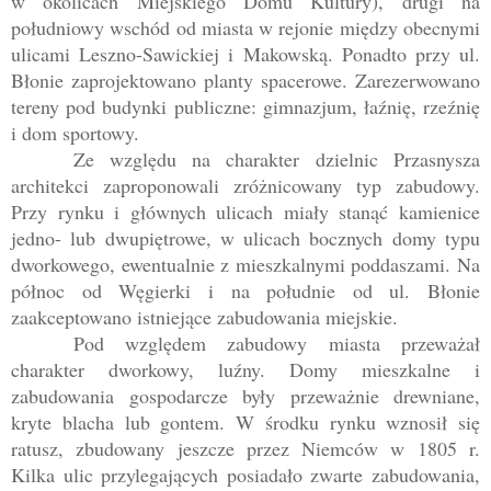
w okolicach Miejskiego Domu Kultury), drugi na
południowy wschód od miasta w rejonie między obecnymi
ulicami Leszno-Sawickiej i Makowską. Ponadto przy ul.
Błonie zaprojektowano planty spacerowe. Zarezerwowano
tereny pod budynki publiczne: gimnazjum, łaźnię, rzeźnię
i dom sportowy.
Ze względu na charakter dzielnic Przasnysza
architekci zaproponowali zróżnicowany typ zabudowy.
Przy rynku i głównych ulicach miały stanąć kamienice
jedno- lub dwupiętrowe, w ulicach bocznych domy typu
dworkowego, ewentualnie z mieszkalnymi poddaszami. Na
północ od Węgierki i na południe od ul. Błonie
zaakceptowano istniejące zabudowania miejskie.
Pod względem zabudowy miasta przeważał
charakter dworkowy, luźny. Domy mieszkalne i
zabudowania gospodarcze były przeważnie drewniane,
kryte blacha lub gontem. W środku rynku wznosił się
ratusz, zbudowany jeszcze przez Niemców w 1805 r.
Kilka ulic przylegających posiadało zwarte zabudowania,