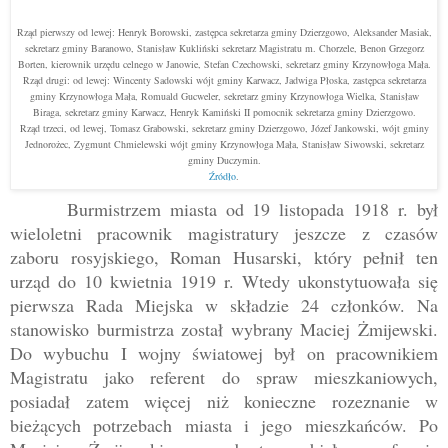
Rząd pierwszy od lewej: Henryk Borowski, zastępca sekretarza gminy Dzierzgowo, Aleksander Masiak,
sekretarz gminy Baranowo, Stanisław Kukliński sekretarz Magistratu m. Chorzele, Benon Grzegorz
Borten, kierownik urzędu celnego w Janowie, Stefan Czechowski, sekretarz gminy Krzynowłoga Mała.
Rząd drugi: od lewej: Wincenty Sadowski wójt gminy Karwacz, Jadwiga Płoska, zastępca sekretarza
gminy Krzynowłoga Mała, Romuald Gucweler, sekretarz gminy Krzynowłoga Wielka, Stanisław
Biraga, sekretarz gminy Karwacz, Henryk Kamiński II pomocnik sekretarza gminy Dzierzgowo.
Rząd trzeci, od lewej, Tomasz Grabowski, sekretarz gminy Dzierzgowo, Józef Jankowski, wójt gminy
Jednorożec, Zygmunt Chmielewski wójt gminy Krzynowłoga Mała, Stanisław Siwowski, sekretarz
gminy Duczymin.
Źródło
.
Burmistrzem miasta od 19 listopada 1918 r. był
wieloletni pracownik magistratury jeszcze z czasów
zaboru rosyjskiego, Roman Husarski, który pełnił ten
urząd do 10 kwietnia 1919 r. Wtedy ukonstytuowała się
pierwsza Rada Miejska w składzie 24 członków. Na
stanowisko burmistrza został wybrany Maciej Żmijewski.
Do wybuchu I wojny światowej był on pracownikiem
Magistratu jako referent do spraw mieszkaniowych,
posiadał zatem więcej niż konieczne rozeznanie w
bieżących potrzebach miasta i jego mieszkańców. Po