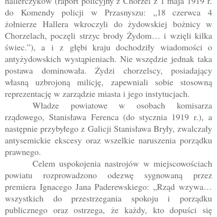
hallerczyków (raport policyjny z Chorzel z 1 maja 1919 r.
do Komendy policji w Przasnyszu: „18 czerwca 4
żołnierze Hallera wkroczyli do żydowskiej bożnicy w
Chorzelach, poczęli strzyc brody Żydom… i wzięli kilka
świec.”), a i z głębi kraju dochodziły wiadomości o
antyżydowskich wystąpieniach. Nie wszędzie jednak taka
postawa dominowała. Żydzi chorzelscy, posiadający
własną uzbrojoną milicję, zapewniali sobie stosowną
reprezentację w zarządzie miasta i jego instytucjach.
Władze powiatowe w osobach komisarza
rządowego, Stanisława Ferenca (do stycznia 1919 r.), a
następnie przybyłego z Galicji Stanisława Bryły, zwalczały
antysemickie ekscesy oraz wszelkie naruszenia porządku
prawnego.
Celem uspokojenia nastrojów w miejscowościach
powiatu rozprowadzono odezwę sygnowaną przez
premiera Ignacego Jana Paderewskiego: „Rząd wzywa…
wszystkich do przestrzegania spokoju i porządku
publicznego oraz ostrzega, że każdy, kto dopuści się