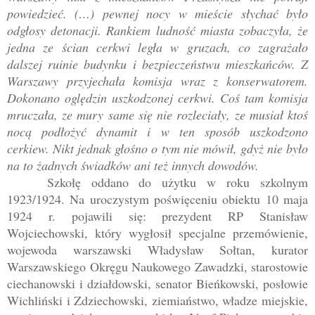
powiedzieć. (…) pewnej nocy w mieście słychać było
odgłosy detonacji. Rankiem ludność miasta zobaczyła, że
jedna ze ścian cerkwi legła w gruzach, co zagrażało
dalszej ruinie budynku i bezpieczeństwu mieszkańców. Z
Warszawy przyjechała komisja wraz z konserwatorem.
Dokonano oględzin uszkodzonej cerkwi. Coś tam komisja
mruczała, ze mury same się nie rozleciały, ze musiał ktoś
nocą podłożyć dynamit i w ten sposób uszkodzono
cerkiew. Nikt jednak głośno o tym nie mówił, gdyż nie było
na to żadnych świadków ani też innych dowodów.
Szkołę oddano do użytku w roku szkolnym
1923/1924. Na uroczystym poświęceniu obiektu 10 maja
1924 r. pojawili się: prezydent RP Stanisław
Wojciechowski, który wygłosił specjalne przemówienie,
wojewoda warszawski Władysław Sołtan, kurator
Warszawskiego Okręgu Naukowego Zawadzki, starostowie
ciechanowski i działdowski, senator Bieńkowski, posłowie
Wichliński i Zdziechowski, ziemiaństwo, władze miejskie,