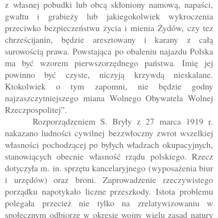
z własnej pobudki lub obcą skłoniony namową, napaści,
gwałtu i grabieży lub jakiegokolwiek wykroczenia
przeciwko bezpieczeństwu życia i mienia Żydów, czy tez
chrześcijanin, będzie aresztowany i karany z całą
surowością prawa. Powstająca po obaleniu najazdu Polska
ma być wzorem pierwszorzędnego państwa. Imię jej
powinno być czyste, niczyją krzywdą nieskalane.
Ktokolwiek o tym zapomni, nie będzie godny
najzaszczytniejszego miana Wolnego Obywatela Wolnej
Rzeczpospolitej”.
Rozporządzeniem S. Bryły z
27 marca 19
19 r.
nakazano ludności cywilnej bezzwłoczny zwrot wszelkiej
własności pochodzącej po byłych władzach okupacyjnych,
stanowiących obecnie własność rządu polskiego. Rzecz
dotyczyła m. in. sprzętu kancelaryjnego (wyposażenia biur
i urzędów) oraz broni. Zaprowadzenie rzeczywistego
porządku napotykało liczne przeszkody. Istota problemu
polegała przecież nie tylko na zrelatywizowaniu w
społecznym odbiorze w okresie wojny wielu zasad natury