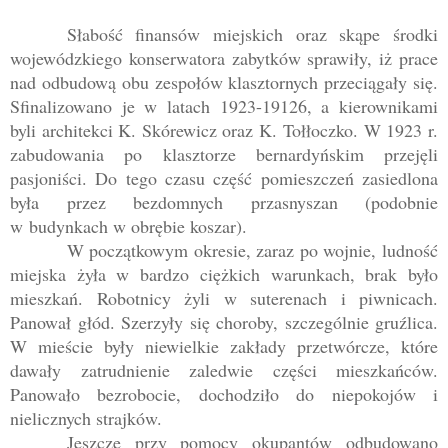
Słabość finansów miejskich oraz skąpe środki
wojewódzkiego konserwatora zabytków sprawiły, iż prace
nad odbudową obu zespołów klasztornych przeciągały się.
Sfinalizowano je w latach 1923-
19126, a
kierownikami
byli architekci K. Skórewicz oraz K. Tołłoczko. W 1923 r.
zabudowania po klasztorze bernardyńskim przejęli
pasjoniści. Do tego czasu część pomieszczeń zasiedlona
była przez bezdomnych przasnyszan (podobnie
w budynkach w obrębie koszar).
W początkowym okresie, zaraz po wojnie, ludność
miejska żyła w bardzo ciężkich warunkach, brak było
mieszkań. Robotnicy żyli w suterenach i piwnicach.
Panował głód. Szerzyły się choroby, szczególnie gruźlica.
W mieście były niewielkie zakłady przetwórcze, które
dawały zatrudnienie zaledwie części mieszkańców.
Panowało bezrobocie, dochodziło do niepokojów i
nielicznych strajków.
Jeszcze przy pomocy okupantów odbudowano