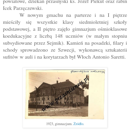
powiatowe, dziekan przasnyski ks. Józef Piekut oraz rabin
Icek Parzęczewski.
W nowym gmachu na parterze i na I piętrze
mieściły się wszystkie klasy siedmioletniej szkoły
podstawowej, a II piętro zajęło gimnazjum ośmioklasowe
koedukacyjne z liczbą 148 uczniów (w małym stopniu
subsydiowane przez Sejmik). Kamień na posadzki, filary i
schody sprowadzono ze Szwecji, wykonawcą sztukaterii
sufitów w auli i na korytarzach był Włoch Antonio Saretti.
1923, gimnazjum.
Źródło
.