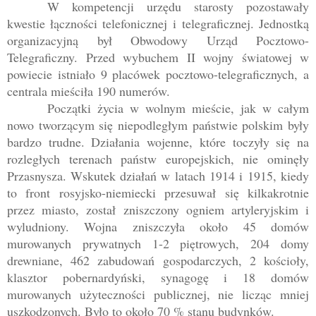
W kompetencji urzędu starosty pozostawały
kwestie łączności telefonicznej i telegraficznej. Jednostką
organizacyjną był Obwodowy Urząd Pocztowo-
Telegraficzny. Przed wybuchem II wojny światowej w
powiecie istniało 9 placówek pocztowo-telegraficznych, a
centrala mieściła 190 numerów.
Początki życia w wolnym mieście, jak w całym
nowo tworzącym się niepodległym państwie polskim były
bardzo trudne. Działania wojenne, które toczyły się na
rozległych terenach państw europejskich, nie ominęły
Przasnysza. Wskutek działań w latach 1914 i 1915, kiedy
to front rosyjsko-niemiecki przesuwał się kilkakrotnie
przez miasto, został zniszczony ogniem artyleryjskim i
wyludniony. Wojna zniszczyła około 45 domów
murowanych prywatnych 1-2 piętrowych, 204 domy
drewniane, 462 zabudowań gospodarczych, 2 kościoły,
klasztor pobernardyński, synagogę i 18 domów
murowanych użyteczności publicznej, nie licząc mniej
uszkodzonych. Było to około 70 % stanu budynków.