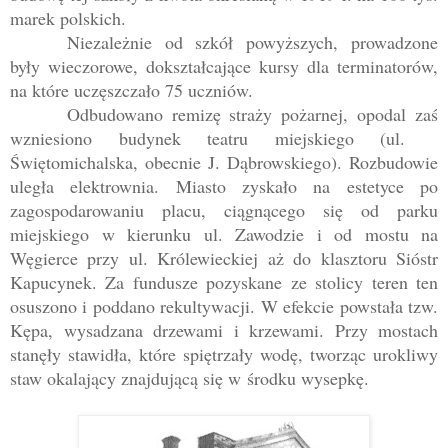
marek polskich.
Niezależnie od szkół powyższych, prowadzone
były wieczorowe, dokształcające kursy dla terminatorów,
na które uczęszczało 75 uczniów.
Odbudowano remizę straży pożarnej, opodal zaś
wzniesiono budynek teatru miejskiego (ul.
Świętomichalska, obecnie J. Dąbrowskiego). Rozbudowie
uległa elektrownia. Miasto zyskało na estetyce po
zagospodarowaniu placu, ciągnącego się od parku
miejskiego w kierunku ul. Zawodzie i od mostu na
Węgierce przy ul. Królewieckiej aż do klasztoru Sióstr
Kapucynek. Za fundusze pozyskane ze stolicy teren ten
osuszono i poddano rekultywacji. W efekcie powstała tzw.
Kępa, wysadzana drzewami i krzewami. Przy mostach
stanęły stawidła, które spiętrzały wodę, tworząc urokliwy
staw okalający znajdującą się w środku wysepkę.