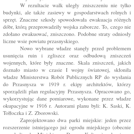
W rezultacie walk uległy zniszczeniu nie tylko
budynki, ale także zasiewy w gospodarstwach rolnych i
sprzęt. Znaczne szkody spowodowała ewakuacja różnych
dóbr, którą przeprowadziły wojska zaborcze. To, czego nie
zdołano ewakuować, zniszczono. Podobne straty odniosły
liczne wsie powiatu przasnyskiego.
Nowo wybrane władze stanęły przed problemem
usunięcia ruin i zgliszcz oraz odbudową zniszczeń
wojennych, które były znaczne. Skala zniszczeń, jakich
doznało miasto w czasie I wojny światowej, skłoniła
władze Ministerstwa Robót Publicznych RP do wysłania
do Przasnysza w 1919 r. ekipy architektów, którzy
sporządzili plan regulacyjny Przasnysza. Opracowano go,
wykorzystując dane pomiarowe, wykonane przez władze
okupacyjne w 1916 r. Autorami planu byli: K. Saski, K.
Tołłoczka i Z. Zborowski.
Zaprojektowano dwa parki miejskie: jeden przez
rozszerzenie istniejącego już ogrodu miejskiego (obecnie