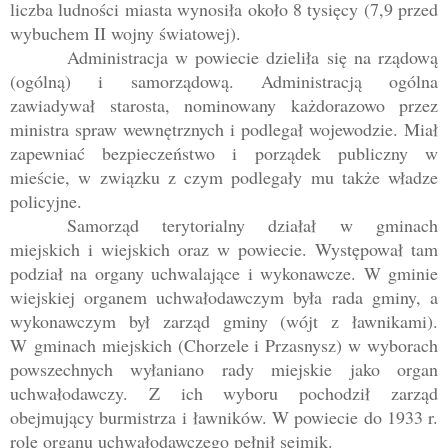
liczba ludności miasta wynosiła około 8 tysięcy (7,9 przed
wybuchem II wojny światowej).
Administracja w powiecie dzieliła się na rządową
(ogólną) i samorządową. Administracją ogólna
zawiadywał starosta, nominowany każdorazowo przez
ministra spraw wewnętrznych i podlegał wojewodzie. Miał
zapewniać bezpieczeństwo i porządek publiczny w
mieście, w związku z czym podlegały mu także władze
policyjne.
Samorząd terytorialny działał w gminach
miejskich i wiejskich oraz w powiecie. Występował tam
podział na organy uchwalające i wykonawcze. W gminie
wiejskiej organem uchwałodawczym była rada gminy, a
wykonawczym był zarząd gminy (wójt z ławnikami).
W gminach miejskich (Chorzele i Przasnysz) w wyborach
powszechnych wyłaniano rady miejskie jako organ
uchwałodawczy. Z ich wyboru pochodził zarząd
obejmujący burmistrza i ławników. W powiecie do 1933 r.
rolę organu uchwałodawczego pełnił sejmik.