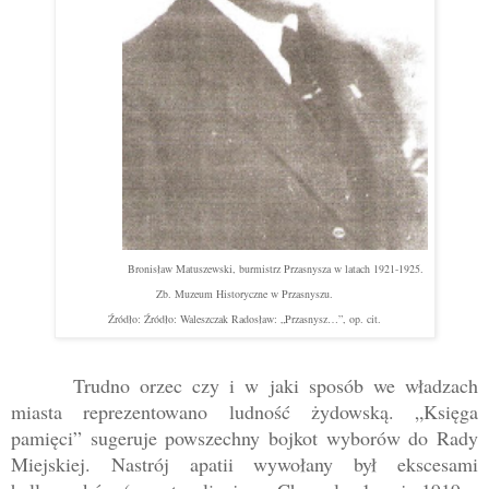
Bronisław Matuszewski, burmistrz Przasnysza w latach 1921-1925.
Zb. Muzeum Historyczne w Przasnyszu.
Źródło: Źródło: Waleszczak Radosław: „Przasnysz…”, op. cit.
Trudno orzec czy i w jaki sposób we władzach
miasta reprezentowano ludność żydowską. „Księga
pamięci” sugeruje powszechny bojkot wyborów do Rady
Miejskiej. Nastrój apatii wywołany był ekscesami