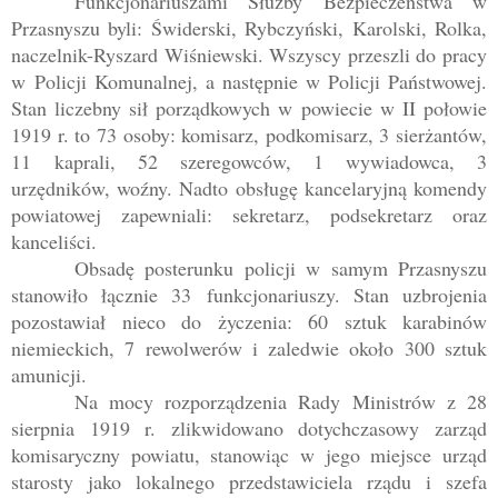
Funkcjonariuszami Służby Bezpieczeństwa w
Przasnyszu byli: Świderski, Rybczyński, Karolski, Rolka,
naczelnik-Ryszard Wiśniewski. Wszyscy przeszli do pracy
w Policji Komunalnej, a następnie w Policji Państwowej.
Stan liczebny sił porządkowych w powiecie w II połowie
1919 r. to 73 osoby: komisarz, podkomisarz, 3 sierżantów,
11 kaprali, 52 szeregowców, 1 wywiadowca, 3
urzędników, woźny. Nadto obsługę kancelaryjną komendy
powiatowej zapewniali: sekretarz, podsekretarz oraz
kanceliści.
Obsadę posterunku policji w samym Przasnyszu
stanowiło łącznie 33 funkcjonariuszy. Stan uzbrojenia
pozostawiał nieco do życzenia: 60 sztuk karabinów
niemieckich, 7 rewolwerów i zaledwie około 300 sztuk
amunicji.
Na mocy rozporządzenia Rady Ministrów z 28
sierpnia 1919 r. zlikwidowano dotychczasowy zarząd
komisaryczny powiatu, stanowiąc w jego miejsce urząd
starosty jako lokalnego przedstawiciela rządu i szefa