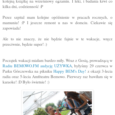
kolejną książkę na wrześniowy egzamin. I leki, i badania krwi co
kilka dni, codzienność :P
Przez szpital mam kolejne opóźnienie w pracach rocznych, o
mamuniu! :P I jeszcze remont u nas w domciu. Ciekawie się
zapowiada!
Ale to nie znaczy, że nie będzie fajnie w te wakacje, wręcz
przeciwnie, będzie super! :)
Początek wakacji miałam bardzo miły. Wraz z Gosią, prowadzącą w
Radiu BEMOWO.FM
audycję UŻYWKA
, byłyśmy 29 czerwca w
Parku Górczewska na pikniku
Happy BEM's Day!
z okazji 3-lecia
radia oraz 5-lecia Amfiteatru Bemowo. Pierwszy raz bawiłam się w
karaoke! :D Było świetnie! :)