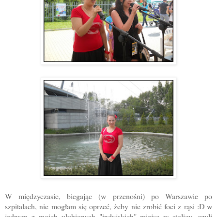
W międzyczasie, biegając (w przenośni) po Warszawie po
szpitalach, nie mogłam się oprzeć, żeby nie zrobić foci z rąsi :D w
jednym z moich ulubionych "indyjskich" miejsc w stolicy, czyli