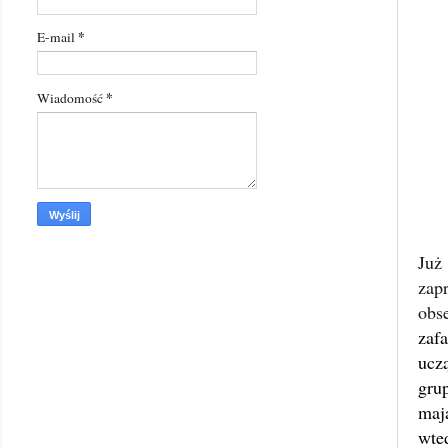
*
E-mail
*
Wiadomość
Już
zap
obs
zaf
ucz
gru
maj
wted