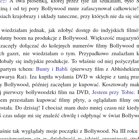
zcz
! A owa piosenką, której przez tyle lat szukałam, było
ziną i od tej pory Bollywood mnie zafascynował całkowicie
siach krajobrazy i układy taneczne, przy których nie da się s
 wiedziałam jednak, jak zdobyć dostęp do indyjskich film
olutny boom na produkcje z Bollywood. Większość magazynów 
. zaczęły dołączać do kolejnych numerów filmy Bollywood 
ich gazet, nie wiedziałam o tym. Przypadkowo znalazłam ki
dobały się indyjskie produkcje. To właśnie od niej pożyczył
apartym tchem:
Bunty i Babli
(pierwszy film z Abhishekie
hwarya Rai). Iza kupiła wydania DVD w sklepie z tanią pra
my Bollywood, później zaczęłam je kupować. Kosztowały maks
j pierwszy bollywoodzki film na DVD,
Jestem przy Tobie
. 
sem przestałam kupować filmy płyty, a oglądałam filmy o
stała. Do dzisiaj! I chociaż mam dużo mniej czasu niż kiedyś
ś czas udaje mi się znaleźć chwilę i odpłynąć w świat Bollyw
łaśnie tak wyglądały moje początki z Bollywood. Na III roku
nagażowaniem się w działalność w jakiejś organizacji stu