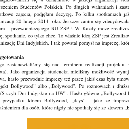
eszeniem Studentów Polskich. Po długich wahaniach i zast
atkowe zajęcia, podjęłam decyzję. Po kilku spotkaniach j
anizacji 20 lutego 2014 roku. Jeszcze zanim się zdecydował
ura – przewodniczącego RU ZSP UW. Każdy może zrealizowa
ję, spotkanie, co tylko chce. To właśnie ideą ZSP jest Zreal
anizację Dni Indyjskich. I tak powstał pomysł na imprezę, kt
ygotowania
go zastanawialiśmy się nad terminem realizacji projektu.
ota). Jako organizacja studencka mieliśmy możliwość wyna
wa, hasło przewodnie imprezy też przez jakiś czas była umo
ojekt Bollywood” albo „Bolywood”. Po rozmowach i dł
S czyli Dni Indyjskie na UW”. Hasło główne „Bollywood Da
 przypadku kinem Bollywood, „days” - jako że imprez
aśnieniem dla osób, które nigdy nie spotkały się ze słowem „