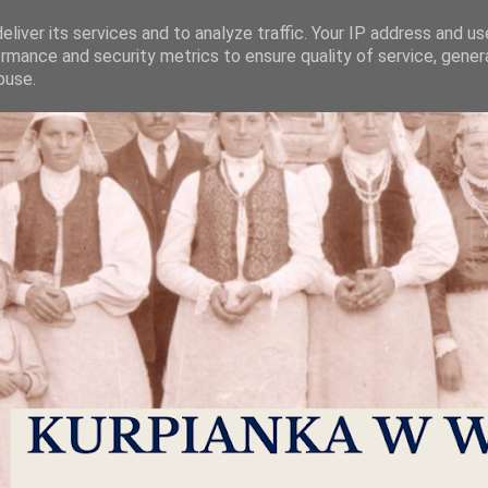
liver its services and to analyze traffic. Your IP address and u
rmance and security metrics to ensure quality of service, gene
buse.