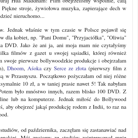
 Suraj Hua Maddham! Film obejrzeliśmy wspólnie, całą
! Piękne stroje, żywiołowa muzyka, zapierające dech w
iedzieć nieruchomo...
ów. Jednak właśnie w tym czasie w Polsce pojawił się
dla kobiet, np. "Pani Domu", "Przyjaciółka", "Oliwia"
na DVD. Jako że ani ja, ani moja mam nie czytałyśmy
lka filmów z gazet u swojej sąsiadki, której również
am swoje pierwsze bollywoodzkie produkcje i obejrzałam
m),
Dhoom
,
Aśoka
czy
Serce ze złota
(pierwszy film z
są w Przasnyszu. Początkowo pożyczałam od niej różne
ymalnie 10 zł, a w taniej prasie nawet 5! Tak nabyłam
Potem było mnóstwo innych, razem blisko 100 DVD. Z
nline lub na komputerze. Jednak miłość do Bollywood
, aby obejrzeć jakąś produkcję rodem z Indii, to raz na
ood.
 studiów, od października, zaczęłam się zastanawiać nad
denckiej. Mój znajomy ze studiów zainteresował mnie