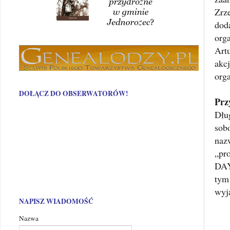
Zrz
dod
org
Art
akc
org
DOŁĄCZ DO OBSERWATORÓW!
Prz
Dłu
sob
naz
„pr
DAY
tym
wyj
NAPISZ WIADOMOŚĆ
Nazwa