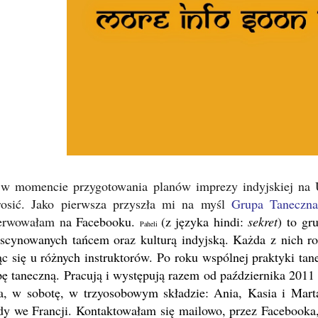
 w momencie przygotowania planów imprezy indyjskiej na
rosić. Jako pierwsza przyszła mi na myśl
Grupa Taneczna
erwowałam n
a Facebooku.
(
z języka hindi:
sekret
) to gr
Paheli
ascynowanych tańcem oraz kulturą indyjską. Każda z nich r
ąc się u różnych instruktorów. Po roku wspólnej praktyki ta
pę taneczną. Pracują i występują razem od października 2011 
a, w sobotę, w trzyosobowym składzie: Ania, Kasia i Marta
y we Francji. Kontaktowałam się mailowo, przez Facebooka, a 