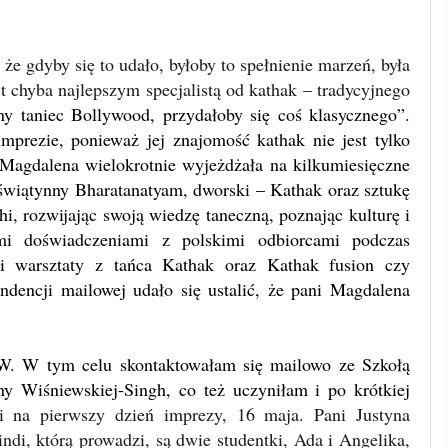
e gdyby się to udało, byłoby to spełnienie marzeń, była
st chyba najlepszym specjalistą od kathak – tradycyjnego
ny taniec Bollywood, przydałoby się coś klasycznego”.
mprezie, ponieważ jej znajomość kathak nie jest tylko
Magdalena wielokrotnie wyjeżdżała na kilkumiesięczne
 świątynny Bharatanatyam, dworski – Kathak oraz sztukę
, rozwijając swoją wiedzę taneczną, poznając kulturę i
imi doświadczeniami z polskimi odbiorcami podczas
 i warsztaty z tańca Kathak oraz Kathak fusion czy
ndencji mailowej udało się ustalić, że pani Magdalena
UW. W tym celu skontaktowałam się mailowo ze Szkołą
 Wiśniewskiej-Singh, co też uczyniłam i po krótkiej
i na pierwszy dzień imprezy, 16 maja. Pani Justyna
di, którą prowadzi, są dwie studentki, Ada i Angelika,