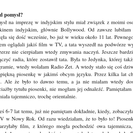
d pomysł?
ysł na imprezę w indyjskim stylu miał związek z moimi osob
 kinem indyjskim, głównie Bollywood. Od zawsze lubiłam 
zęła się dość wcześnie, bo już w wieku około 11 lat. Pewn
tem oglądali jakiś film w TV, a tata wyszedł na podwórze wy
zerze nie cierpiałam wtedy zmywania naczyń. Jeszcze bardz
ączyć radia, które zostawił tata. Była to Jedynka, której ta
gramie, wtedy wolałam Radio Zet. A wtedy stało się coś dzi
epiękną piosenkę w jakimś obcym języku. Przez kilka lat c
s. Ale że było to dawno temu, a ja nie miałam wtedy dos
iażby tytułu piosenki, nie mogłam jej odnaleźć. Pamiętałam j
iała tajemniczo, trochę orientalnie.
eś 6-7 lat temu, już nie pamiętam dokładnie, kiedy, zobaczył
V w Nowy Rok. Od razu wiedziałam, że to było to! Piosen
jarzyłaby film, z którego mogła pochodzić owa tajemnicza