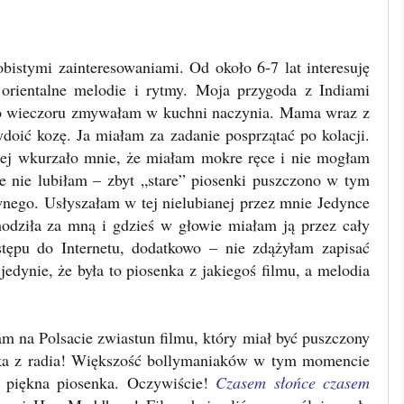
istymi zainteresowaniami. Od około 6-7 lat interesuję
orientalne melodie i rytmy. Moja przygoda z Indiami
ego wieczoru zmywałam w kuchni naczynia. Mama wraz z
doić kozę. Ja miałam za zadanie posprzątać po kolacji.
iej wkurzało mnie, że miałam mokre ręce i nie mogłam
kże nie lubiłam – zbyt „stare” piosenki puszczono w tym
wnego. Usłyszałam w tej nielubianej przez mnie Jedynce
hodziła za mną i gdzieś w głowie miałam ją przez cały
tępu do Internetu, dodatkowo – nie zdążyłam zapisać
edynie, że była to piosenka z jakiegoś filmu, a melodia
am na Polsacie zwiastun filmu, który miał być puszczony
ka z radia! Większość bollymaniaków w tym momencie
, piękna piosenka. Oczywiście!
Czasem słońce czasem