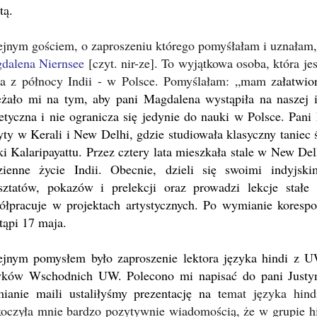
tą.
ejnym gościem, o zaproszeniu którego pomyśłałam i uznałam, ż
dalena Niernsee
[czyt. nir-ze]. To wyjątkowa osoba, która je
ca z północy Indii - w Polsce. Pomyślałam: „mam z
ałatwio
eżało mi na tym, aby pani Magdalena wystąpiła na naszej i
etyczna i nie ogranicza się jedynie do nauki w Polsce.
Pani 
yty w Kerali i New Delhi, gdzie studiowała klasyczny taniec
i Kalaripayattu. Przez cztery lata
mieszkała stale w New Delhi
zienne życie Indii. Obecnie, dzieli się swoimi indyjsk
sztatów, pokazów i prelekcji oraz prowadzi lekcje stałe
ółpracuje w projektach artystycznych. Po wymianie korespo
tąpi 17 maja.
ejnym pomysłem było zaproszenie lektora języka hindi z 
yków Wschodnich UW. Polecono mi napisać do pani Justyny
ianie maili ustaliłyśmy prezentację na t
emat języka hind
koczyła mnie bardzo pozytywnie wiadomością, że w grupie hin