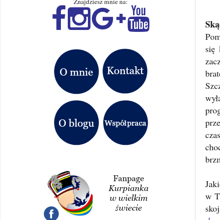
Znajdziesz mnie na:
Ską
Pom
się
zac
bra
Szc
wył
pro
prz
cza
choc
brzm
Jaki
w T
sko