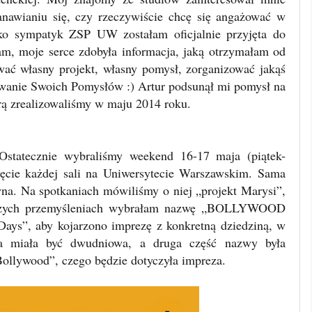
anawianiu się, czy rzeczywiście chcę się angażować w
ako sympatyk ZSP UW zostałam oficjalnie przyjęta do
am, moje serce zdobyła informacja, jaką otrzymałam od
ć własny projekt, własny pomysł, zorganizować jakąś
izowanie Swoich Pomysłów :) Artur podsunął mi pomysł na
órą zrealizowaliśmy w maju 2014 roku.
 Ostatecznie wybraliśmy weekend 16-17 maja (piątek-
jęcie każdej sali na Uniwersytecie Warszawskim. Sama
wna. Na spotkaniach mówiliśmy o niej „projekt Marysi”,
uższych przemyśleniach wybrałam nazwę „BOLLYWOOD
ys”, aby kojarzono imprezę z konkretną dziedziną, w
a miała być dwudniowa, a druga część nazwy była
Bollywood”, czego będzie dotyczyła impreza.