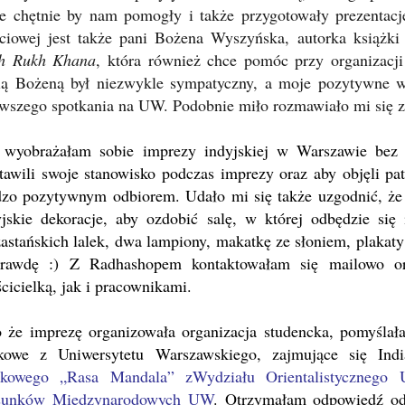
re chętnie by nam pomogły i także przygotowały prezentacj
ęciowej jest także pani Bożena Wyszyńska, autorka książk
h Rukh Khana
, która również chce pomóc przy organizacji
ią Bożeną był niezwykle sympatyczny, a moje pozytywne wr
rwszego spotkania na UW. Podobnie miło rozmawiało mi się z 
 wyobrażałam sobie imprezy indyjskiej w Warszawie bez 
tawili swoje stanowisko podczas imprezy oraz aby objęli pa
dzo pozytywnym odbiorem. Udało mi się także uzgodnić, ż
yjskie dekoracje, aby ozdobić salę, w której odbędzie się 
źastańskich lalek, dwa lampiony, makatkę ze słoniem, plaka
rawdę :) Z Radhashopem kontaktowałam się mailowo ora
ścicielką, jak i pracownikami.
o że imprezę organizowała organizacja studencka, pomyśla
kowe z Uniwersytetu Warszawskiego, zajmujące się Ind
kowego „Rasa Mandala” zWydziału Orientalistycznego
sunków Miedzynarodowych UW
. Otrzymałam odpowiedź od