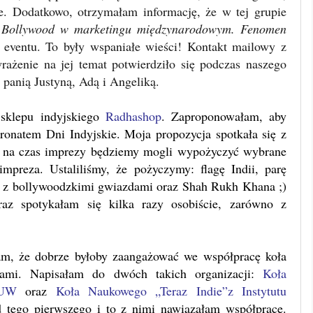
e. Dodatkowo, otrzymałam informację, że w tej grupie
i
Bollywood w marketingu międzynarodowym. Fenomen
 eventu. To były wspaniałe wieści! Kontakt mailowy z
ażenie na jej temat potwierdziło się podczas naszego
panią Justyną, Adą i Angeliką.
sklepu indyjskiego
Radhashop
. Zaproponowałam, aby
tronatem Dni Indyjskie. Moja propozycja spotkała się z
e na czas imprezy będziemy mogli wypożyczyć wybrane
impreza. Ustaliliśmy, że pożyczymy: flagę Indii, parę
ty z bollywoodzkimi gwiazdami oraz Shah Rukh Khana ;)
z spotykałam się kilka razy osobiście, zarówno z
łam, że dobrze byłoby zaangażować we współpracę koła
iami. Napisałam do dwóch takich organizacji:
Koła
 UW
oraz
Koła Naukowego „Teraz Indie”z Instytutu
 tego pierwszego i to z nimi nawiązałam współpracę.