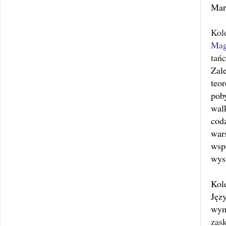
Mar
Kol
Mag
tań
Zal
teor
pob
walk
cod
war
wsp
wys
Kol
Jęz
wym
zas