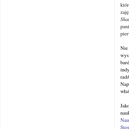
któ
zaj
Sha
pan
pie
Nie
wys
bar
ind
rad
Nap
wła
Jak
nau
Nau
Sto