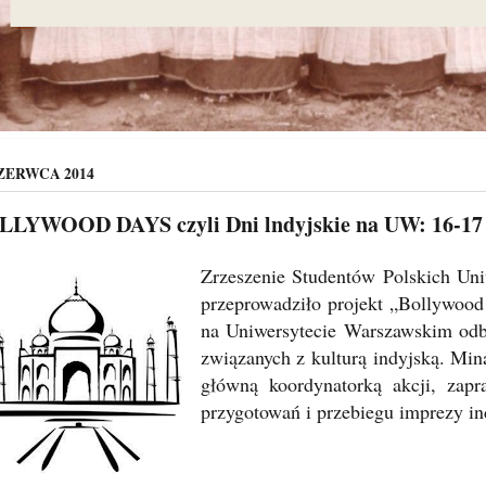
CZERWCA 2014
LYWOOD DAYS czyli Dni lndyjskie na UW: 16-17
Zrzeszenie Studentów Polskich Un
przeprowadziło projekt „Bollywoo
na Uniwersytecie Warszawskim odby
związanych z kulturą indyjską. Min
główną koordynatorką akcji, zap
przygotowań i przebiegu imprezy i