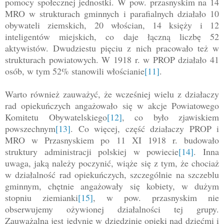
pomocy społecznej jednostki. W pow. przasnyskim na 14
MRO w strukturach gminnych i parafialnych działało 10
obywateli ziemskich, 20 włościan, 14 księży i 12
inteligentów miejskich, co daje łączną liczbę 52
aktywistów. Dwudziestu pięciu z nich pracowało też w
strukturach powiatowych. W 1918 r. w PROP działało 41
osób, w tym 52% stanowili włościanie
[11]
.
Warto również zauważyć, że wcześniej wielu z działaczy
rad opiekuńczych angażowało się w akcje Powiatowego
Komitetu Obywatelskiego
[12]
, co było zjawiskiem
powszechnym
[13]
. Co więcej, część działaczy PROP i
MRO w Przasnyskiem po 11 XI 1918 r. budowało
struktury administracji polskiej w powiecie
[14]
. Inna
uwaga, jaką należy poczynić, wiąże się z tym, że chociaż
w działalność rad opiekuńczych, szczególnie na szczeblu
gminnym, chętnie angażowały się kobiety, w dużym
stopniu ziemianki
[15]
, w pow. przasnyskim nie
obserwujemy ożywionej działalności tej grupy.
Zauważalna jest jedynie w dziedzinie opieki nad dziećmi i