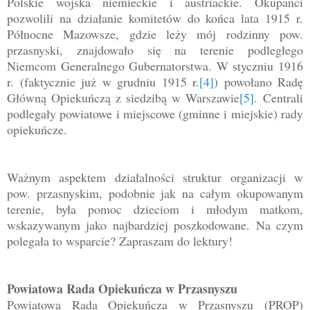
Polskie wojska niemieckie i austriackie. Okupanci
pozwolili na działanie komitetów do końca lata 1915 r.
Północne Mazowsze, gdzie leży mój rodzinny pow.
przasnyski, znajdowało się na terenie podległego
Niemcom Generalnego Gubernatorstwa. W styczniu 1916
r. (faktycznie już w grudniu 1915 r.
[4]
) powołano Radę
Główną Opiekuńczą z siedzibą w Warszawie
[5]
.
Centrali
podlegały powiatowe i miejscowe (gminne i miejskie) rady
opiekuńcze.
Ważnym aspektem działalności struktur organizacji w
pow. przasnyskim, podobnie jak na całym okupowanym
terenie, była pomoc dzieciom i młodym matkom,
wskazywanym jako najbardziej poszkodowane. Na czym
polegała to wsparcie? Zapraszam do lektury!
Powiatowa Rada Opiekuńcza w Przasnyszu
Powiatowa Rada Opiekuńcza w Przasnyszu (PROP)