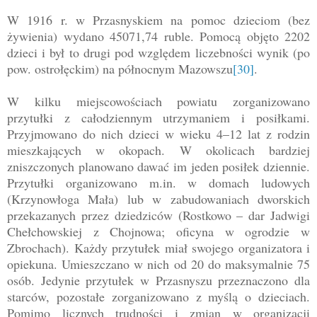
W 1916 r. w Przasnyskiem na pomoc dzieciom (bez
żywienia) wydano 45071,74 ruble. Pomocą objęto 2202
dzieci i był to drugi pod względem liczebności wynik (po
pow. ostrołęckim) na północnym Mazowszu
[30]
.
W kilku miejscowościach powiatu zorganizowano
przytułki z całodziennym utrzymaniem i posiłkami.
Przyjmowano do nich dzieci w wieku 4–12 lat z rodzin
mieszkających w okopach. W okolicach bardziej
zniszczonych planowano dawać im jeden posiłek dziennie.
Przytułki organizowano m.in. w domach ludowych
(Krzynowłoga Mała) lub w zabudowaniach dworskich
przekazanych przez dziedziców (Rostkowo – dar Jadwigi
Chełchowskiej z Chojnowa; oficyna w ogrodzie w
Zbrochach). Każdy przytułek miał swojego organizatora i
opiekuna. Umieszczano w nich od 20 do maksymalnie 75
osób. Jedynie przytułek w Przasnyszu przeznaczono dla
starców, pozostałe zorganizowano z myślą o dzieciach.
Pomimo licznych trudności i zmian w organizacji