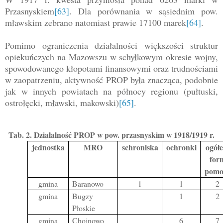
Przasnyskiem
[63]
. Dla porównania w sąsiednim pow.
mławskim zebrano natomiast prawie 17100 marek
[64]
.
Pomimo ograniczenia działalności większości struktur
opiekuńczych na Mazowszu w schyłkowym okresie wojny,
spowodowanego kłopotami finansowymi oraz trudnościami
w zaopatrzeniu, aktywność PROP była znacząca, podobnie
jak w innych powiatach na północy regionu (pułtuski,
ostrołęcki, mławski, makowski)
[65]
.
Tab. 2. Działalność PROP w pow. przasnyskim w 1918/1919 r.
jednostka
MRO
schroniska
ochronki
ogół
for
pomo
gmina
Baranowo
1
1
2
gmina
Bugzy
1
2
Płoskie
gmina
Chojnowo
6
7