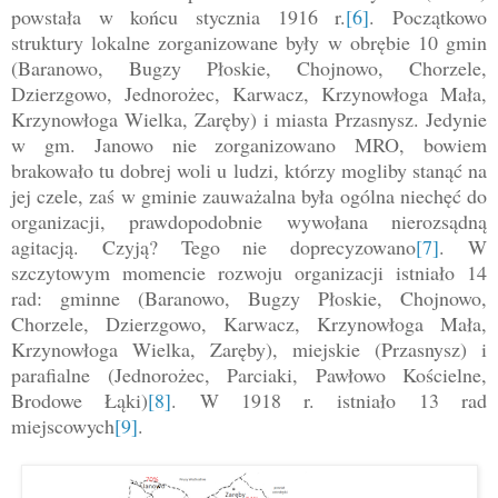
powstała w końcu stycznia 1916 r.
[6]
. Początkowo
struktury lokalne zorganizowane były w obrębie 10 gmin
(Baranowo, Bugzy Płoskie, Chojnowo, Chorzele,
Dzierzgowo, Jednorożec, Karwacz, Krzynowłoga Mała,
Krzynowłoga Wielka, Zaręby) i miasta Przasnysz. Jedynie
w gm. Janowo nie zorganizowano MRO, bowiem
brakowało tu dobrej woli u ludzi, którzy mogliby stanąć na
jej czele, zaś w gminie zauważalna była ogólna niechęć do
organizacji, prawdopodobnie wywołana nierozsądną
agitacją. Czyją? Tego nie doprecyzowano
[7]
. W
szczytowym momencie rozwoju organizacji istniało 14
rad: gminne (Baranowo, Bugzy Płoskie, Chojnowo,
Chorzele, Dzierzgowo, Karwacz, Krzynowłoga Mała,
Krzynowłoga Wielka, Zaręby), miejskie (Przasnysz) i
parafialne (Jednorożec, Parciaki, Pawłowo Kościelne,
Brodowe Łąki)
[8]
. W 1918 r. istniało 13 rad
miejscowych
[9]
.