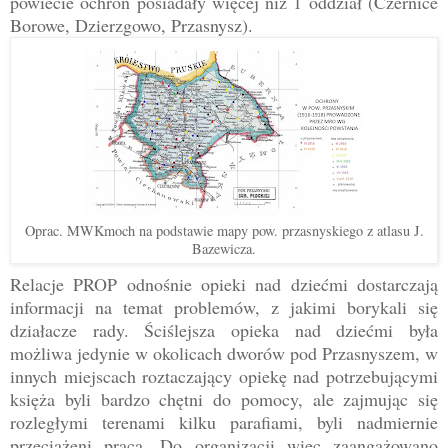
powiecie ochron posiadały więcej niż 1 oddział (Czernice
Borowe, Dzierzgowo, Przasnysz).
Oprac. MWKmoch na podstawie mapy pow. przasnyskiego z atlasu J.
Bazewicza.
Relacje PROP odnośnie opieki nad dziećmi dostarczają
informacji na temat problemów, z jakimi borykali się
działacze rady. Ściślejsza opieka nad dziećmi była
możliwa jedynie w okolicach dworów pod Przasnyszem, w
innych miejscach roztaczający opiekę nad potrzebującymi
księża byli bardzo chętni do pomocy, ale zajmując się
rozległymi terenami kilku parafiami, byli nadmiernie
przeciążeni pracą. Do organizacji więc zaangażowano