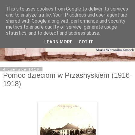
This site uses cookies from Google to deliver its services
and to analyze traffic. Your IP address and user-agent are
shared with Google along with performance and security
metrics to ensure quality of service, generate usage
statistics, and to detect and address abuse.
LEARN MORE
GOT IT
4 czerwca 2018
Pomoc dzieciom w Przasnyskiem (1916-
1918)