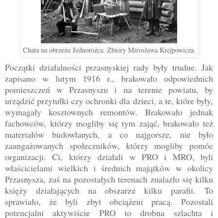
Chata na obrzeżu Jednorożca. Zbiory Mirosława Krejpowicza.
Początki działalności przasnyskiej rady były trudne. Jak
zapisano w lutym 1916 r., brakowało odpowiednich
pomieszczeń w Przasnyszu i na terenie powiatu, by
urządzić przytułki czy ochronki dla dzieci, a te, które były,
wymagały kosztownych remontów. Brakowało jednak
fachowców, którzy mogliby się tym zająć, brakowało też
materiałów budowlanych, a co najgorsze, nie było
zaangażowanych społeczników, którzy mogliby pomóc
organizacji. Ci, którzy działali w PRO i MRO, byli
właścicielami wielkich i średnich majątków w okolicy
Przasnysza, zaś na pozostałych terenach znalazło się kilku
księży działających na obszarze kilku parafii. To
sprawiało, że byli zbyt obciążeni pracą. Pozostali
potencjalni aktywiście PRO to drobna szlachta i