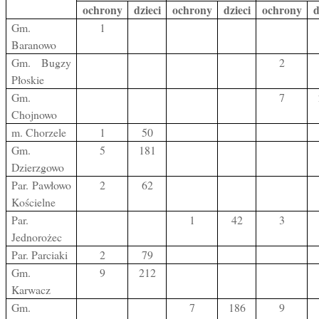
ochrony
dzieci
ochrony
dzieci
ochrony
d
Gm.
1
Baranowo
Gm. Bugzy
2
Płoskie
Gm.
7
Chojnowo
m. Chorzele
1
50
Gm.
5
181
Dzierzgowo
Par. Pawłowo
2
62
Kościelne
Par.
1
42
3
Jednorożec
Par. Parciaki
2
79
Gm.
9
212
Karwacz
Gm.
7
186
9