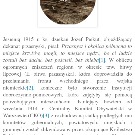
Jesienią 1915 r. ks. dziekan Józef Piekut, objeżdżający
dekanat przasnyski, pisał:
Przasnysz i okolica północna to
miejsce krzyżów, mogił, to miejsce nędzy, bo ci ludzie
zostali bez dachu, bez pościeli, bez chleba
[1]
. W obliczu
ogromnych zniszczeń regionu w okresie tzw. bitwy
lipcowej (II bitwa przasnyska), która doprowadziła do
przełamania frontu wschodniego przez wojska
niemieckie
[2]
, konieczne było stworzenie instytucji
dobroczynno-pomocowych, które zajęłyby się pomocą
potrzebującym mieszkańcom. Istniejący bowiem od
września 1914 r. Centralny Komitet Obywatelski w
Warszawie (CKO)
[3]
z rozbudowaną siatką podległych mu
komitetów gubernialnych, powiatowych, miejskich i
gminnych został zlikwidowany przez okupujące Królestwo