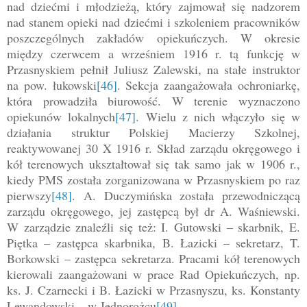
nad dziećmi i młodzieżą, który zajmował się nadzorem
nad stanem opieki nad dziećmi i szkoleniem pracowników
poszczególnych zakładów opiekuńczych. W okresie
między czerwcem a wrześniem 1916 r. tą funkcję w
Przasnyskiem pełnił Juliusz Zalewski, na stałe instruktor
na pow. łukowski
[46]
. Sekcja zaangażowała ochroniarkę,
która prowadziła biurowość. W terenie wyznaczono
opiekunów lokalnych
[47]
. Wielu z nich włączyło się w
działania struktur Polskiej Macierzy Szkolnej,
reaktywowanej 30 X 1916 r. Skład zarządu okręgowego i
kół terenowych ukształtował się tak samo jak w 1906 r.,
kiedy PMS została zorganizowana w Przasnyskiem po raz
pierwszy
[48]
. A. Duczymińska została przewodniczącą
zarządu okręgowego, jej zastępcą był dr A. Waśniewski.
W zarządzie znaleźli się też: I. Gutowski – skarbnik, E.
Piętka – zastępca skarbnika, B. Łazicki – sekretarz, T.
Borkowski – zastępca sekretarza. Pracami kół terenowych
kierowali zaangażowani w prace Rad Opiekuńczych, np.
ks. J. Czarnecki i B. Łazicki w Przasnyszu, ks. Konstanty
Lewandowski – w Jednorożcu
[49]
.