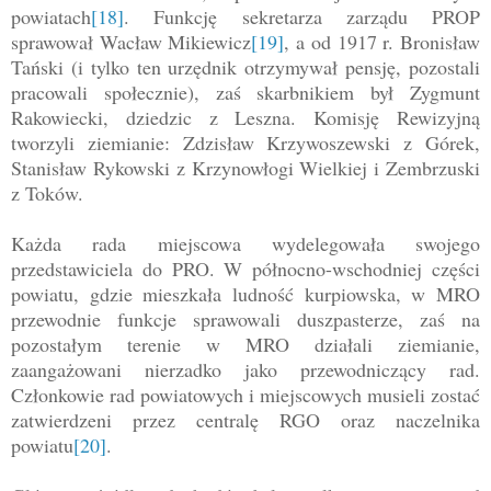
powiatach
[18]
. Funkcję sekretarza zarządu PROP
sprawował Wacław Mikiewicz
[19]
, a od 1917 r. Bronisław
Tański (i tylko ten urzędnik otrzymywał pensję, pozostali
pracowali społecznie), zaś skarbnikiem był Zygmunt
Rakowiecki, dziedzic z Leszna. Komisję Rewizyjną
tworzyli ziemianie: Zdzisław Krzywoszewski z Górek,
Stanisław Rykowski z Krzynowłogi Wielkiej i Zembrzuski
z Toków.
Każda rada miejscowa wydelegowała swojego
przedstawiciela do PRO. W północno-wschodniej części
powiatu, gdzie mieszkała ludność kurpiowska, w MRO
przewodnie funkcje sprawowali duszpasterze, zaś na
pozostałym terenie w MRO działali ziemianie,
zaangażowani nierzadko jako przewodniczący rad.
Członkowie rad powiatowych i miejscowych musieli zostać
zatwierdzeni przez centralę RGO oraz naczelnika
powiatu
[20]
.