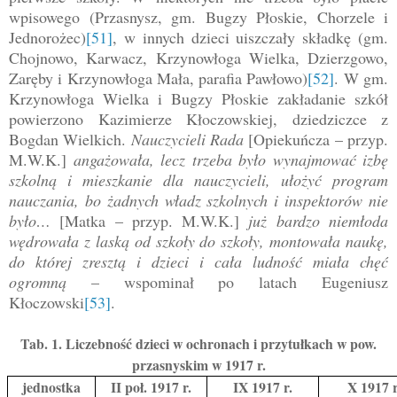
wpisowego (Przasnysz, gm. Bugzy Płoskie, Chorzele i
Jednorożec)
[51]
, w innych dzieci uiszczały składkę (gm.
Chojnowo, Karwacz, Krzynowłoga Wielka, Dzierzgowo,
Zaręby i Krzynowłoga Mała, parafia Pawłowo)
[52]
. W gm.
Krzynowłoga Wielka i Bugzy Płoskie zakładanie szkół
powierzono Kazimierze Kłoczowskiej, dziedziczce z
Bogdan Wielkich.
Nauczycieli Rada
[Opiekuńcza – przyp.
M.W.K.]
angażowała, lecz trzeba było wynajmować izbę
szkolną i mieszkanie dla nauczycieli, ułożyć program
nauczania, bo żadnych władz szkolnych i inspektorów nie
było…
[Matka – przyp. M.W.K.]
już bardzo niemłoda
wędrowała z laską od szkoły do szkoły, montowała naukę,
do której zresztą i dzieci i cała ludność miała chęć
ogromną
– wspominał po latach Eugeniusz
Kłoczowski
[53]
.
Tab. 1. Liczebność dzieci w ochronach i przytułkach w pow.
przasnyskim w 1917 r.
jednostka
II poł. 1917 r.
IX 1917 r.
X 1917 r