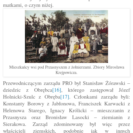
matkami, o czym niżej.
Mieszkańcy wsi pod Przasnyszem z żołnierzami. Zbiory Mirosława
Krejpowicza.
Przewodniczącym zarządu PRO był Stanisław Żórawski –
dziedzic z Obrębca
[16]
, którego zastępował Józef
Holnicki-Szulc z Obręba
[17]
. Członkami zarządu byli:
Konstanty Borowy z Jabłonowa, Franciszek Karwacki z
Helenowa Starego, Ignacy Królicki – mieszczanin z
Przasnysza oraz Bronisław Lasocki – ziemianin z
Sierakowa. Zarząd zdominowany był więc przez
właścicieli ziemskich, podobnie jak w innych