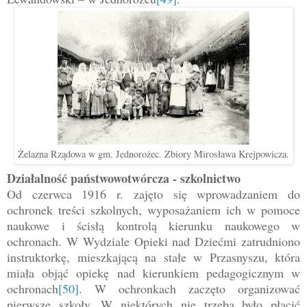
Żelazna Rządowa w gm. Jednorożec. Zbiory Mirosława Krejpowicza.
Działalność państwowotwórcza - szkolnictwo
Od czerwca 1916 r. zajęto się wprowadzaniem do
ochronek treści szkolnych, wyposażaniem ich w pomoce
naukowe i ścisłą kontrolą kierunku naukowego w
ochronach. W Wydziale Opieki nad Dziećmi zatrudniono
instruktorkę, mieszkającą na stałe w Przasnyszu, która
miała objąć opiekę nad kierunkiem pedagogicznym w
ochronach
[50]
. W ochronkach zaczęto organizować
pierwsze szkoły. W niektórych nie trzeba było płacić