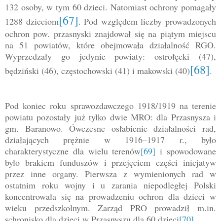
132 osoby, w tym 60 dzieci. Natomiast ochrony pomagały
[67]
1288 dzieciom
. Pod względem liczby prowadzonych
ochron pow. przasnyski znajdował się na piątym miejscu
na 51 powiatów, które obejmowała działalność RGO.
Wyprzedzały go jedynie powiaty: ostrołęcki (47),
[68]
będziński (46), częstochowski (41) i makowski (40)
.
Pod koniec roku sprawozdawczego 1918/1919 na terenie
powiatu pozostały już tylko dwie MRO: dla Przasnysza i
gm. Baranowo. Ówczesne osłabienie działalności rad,
działających prężnie w 1916–1917 r., było
charakterystyczne dla wielu terenów
[69]
i spowodowane
było brakiem funduszów i przejęciem części inicjatyw
przez inne organy. Pierwsza z wymienionych rad w
ostatnim roku wojny i u zarania niepodległej Polski
koncentrowała się na prowadzeniu ochron dla dzieci w
wieku przedszkolnym. Zarząd PRO prowadził m.in.
schronisko dla dzieci w Przasnyszu dla 60 dzieci
[70]
.