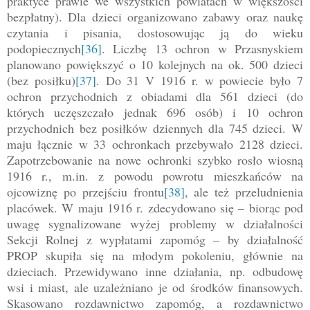
praktyce prawie we wszystkich powiatach w większości
bezpłatny). Dla dzieci organizowano zabawy oraz naukę
czytania i pisania, dostosowując ją do wieku
podopiecznych
[36]
. Liczbę 13 ochron w Przasnyskiem
planowano powiększyć o 10 kolejnych na ok. 500 dzieci
(bez posiłku)
[37]
. Do 31 V 1916 r. w powiecie było 7
ochron przychodnich z obiadami dla 561 dzieci (do
których uczęszczało jednak 696 osób) i 10 ochron
przychodnich bez posiłków dziennych dla 745 dzieci. W
maju łącznie w 33 ochronkach przebywało 2128 dzieci.
Zapotrzebowanie na nowe ochronki szybko rosło wiosną
1916 r., m.in. z powodu powrotu mieszkańców na
ojcowiznę po przejściu frontu
[38]
, ale też przeludnienia
placówek. W maju 1916 r. zdecydowano się – biorąc pod
uwagę sygnalizowane wyżej problemy w działalności
Sekcji Rolnej z wypłatami zapomóg – by działalność
PROP skupiła się na młodym pokoleniu, głównie na
dzieciach. Przewidywano inne działania, np. odbudowę
wsi i miast, ale uzależniano je od środków finansowych.
Skasowano rozdawnictwo zapomóg, a rozdawnictwo