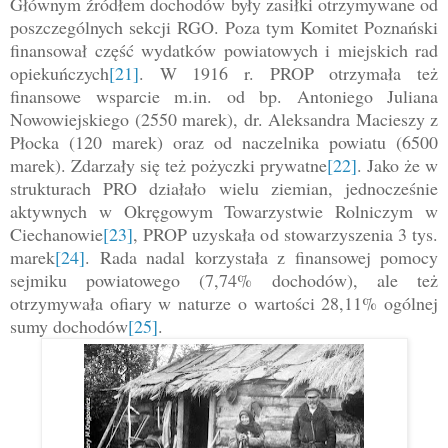
Głównym źródłem dochodów były zasiłki otrzymywane od
poszczególnych sekcji RGO. Poza tym Komitet Poznański
finansował część wydatków powiatowych i miejskich rad
opiekuńczych
[21]
. W 1916 r. PROP otrzymała też
finansowe wsparcie m.in. od bp. Antoniego Juliana
Nowowiejskiego (2550 marek), dr. Aleksandra Macieszy z
Płocka (120 marek) oraz od naczelnika powiatu (6500
marek). Zdarzały się też pożyczki prywatne
[22]
. Jako że w
strukturach PRO działało wielu ziemian, jednocześnie
aktywnych w Okręgowym Towarzystwie Rolniczym w
Ciechanowie
[23]
, PROP uzyskała od stowarzyszenia 3 tys.
marek
[24]
. Rada nadal korzystała z finansowej pomocy
sejmiku powiatowego (7,74% dochodów), ale też
otrzymywała ofiary w naturze o wartości 28,11% ogólnej
sumy dochodów
[25]
.