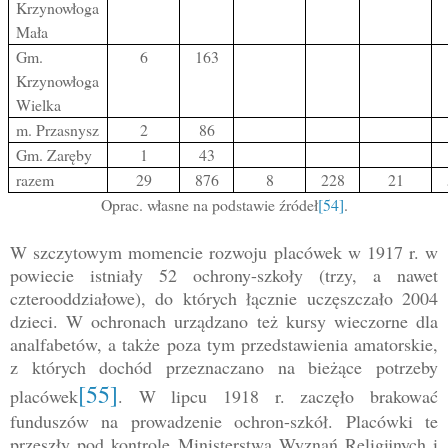
Krzynowłoga
Mała
Gm.
6
163
Krzynowłoga
Wielka
m. Przasnysz
2
86
Gm. Zaręby
1
43
razem
29
876
8
228
21
Oprac. własne na podstawie źródeł
[54]
.
W szczytowym momencie rozwoju placówek w 1917 r. w
powiecie istniały 52 ochrony-szkoły (trzy, a nawet
czterooddziałowe), do których łącznie uczęszczało 2004
dzieci. W ochronach urządzano też kursy wieczorne dla
analfabetów, a także poza tym przedstawienia amatorskie,
z których dochód przeznaczano na bieżące potrzeby
[55]
placówek
. W lipcu 1918 r. zaczęło brakować
funduszów na prowadzenie ochron-szkół. Placówki te
przeszły pod kontrolę Ministerstwa Wyznań Religijnych i