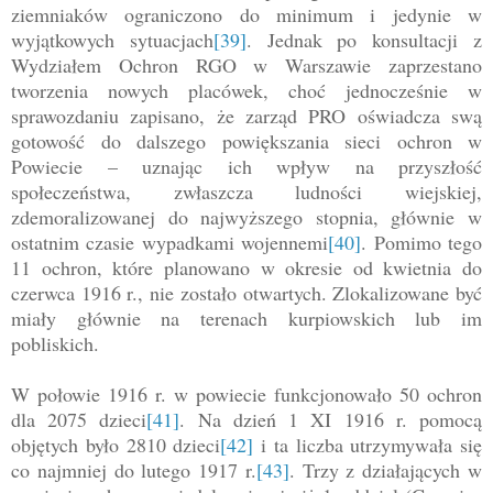
ziemniaków ograniczono do minimum i jedynie w
wyjątkowych sytuacjach
[39]
. Jednak po konsultacji z
Wydziałem Ochron RGO w Warszawie zaprzestano
tworzenia nowych placówek, choć jednocześnie w
sprawozdaniu zapisano, że zarząd PRO oświadcza swą
gotowość do dalszego powiększania sieci ochron w
Powiecie – uznając ich wpływ na przyszłość
społeczeństwa, zwłaszcza ludności wiejskiej,
zdemoralizowanej do najwyższego stopnia, głównie w
ostatnim czasie wypadkami wojennemi
[40]
. Pomimo tego
11 ochron, które planowano w okresie od kwietnia do
czerwca 1916 r., nie zostało otwartych. Zlokalizowane być
miały głównie na terenach kurpiowskich lub im
pobliskich.
W połowie 1916 r. w powiecie funkcjonowało 50 ochron
dla 2075 dzieci
[41]
. Na dzień 1 XI 1916 r. pomocą
objętych było 2810 dzieci
[42]
i ta liczba utrzymywała się
co najmniej do lutego 1917 r.
[43]
. Trzy z działających w