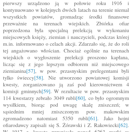
pierwszy urządzono ją w połowie roku 1916 i
kontynuowano w kolejnych dwóch latach na terenie niemal
wszystkich powiatów, gromadząc środki finansowe
przeważnie na terenach wiejskich. Zbiórka ofiar
poprzedzona była specjalną prelekcją w wykonaniu
miejscowych księży, ziemian i nauczycieli, podczas której
m.in. informowano o celach akcji. Zdarzało się, że do roli
tej angażowano włościan. Chociaż ogólnie na terenach
wiejskich o wygłoszenie prelekcji proszono kapłana,
licząc się z jego lepszym odbiorem niż miejscowego
ziemianina
[57]
, w pow. przasnyskim prelegentami byli
tylko świeccy
[58]
. Nie utworzono powiatowej komisji
kwesty, zorganizowano ją zaś pod kierownictwem 4
komisji gminnych
[59]
. W rezultacie w pow. przasnyskim
114 kwestarzy zebrało 3049 rubli
[60]
, co było ogromnym
wysiłkiem, biorąc pod uwagę skalę zniszczeń; w
sąsiednim mniej zniszczonym pow. makowskim
zgromadzono natomiast 5350 rubli
[61]
. Jako hojni
ofiarodawcy zapisali się S. Żórawski i Z. Rakowiecki
[62]
.
W 1917 r. kwesta przyniosła ponad 6263 marki w