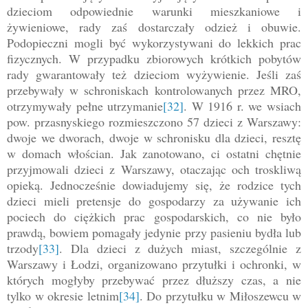
dzieciom odpowiednie warunki mieszkaniowe i
żywieniowe, rady zaś dostarczały odzież i obuwie.
Podopieczni mogli być wykorzystywani do lekkich prac
fizycznych. W przypadku zbiorowych krótkich pobytów
rady gwarantowały też dzieciom wyżywienie. Jeśli zaś
przebywały w schroniskach kontrolowanych przez MRO,
otrzymywały pełne utrzymanie
[32]
. W 1916 r. we wsiach
pow. przasnyskiego rozmieszczono 57 dzieci z Warszawy:
dwoje we dworach, dwoje w schronisku dla dzieci, resztę
w domach włościan. Jak zanotowano, ci ostatni chętnie
przyjmowali dzieci z Warszawy, otaczając och troskliwą
opieką. Jednocześnie dowiadujemy się, że rodzice tych
dzieci mieli pretensje do gospodarzy za używanie ich
pociech do ciężkich prac gospodarskich, co nie było
prawdą, bowiem pomagały jedynie przy pasieniu bydła lub
trzody
[33]
. Dla dzieci z dużych miast, szczególnie z
Warszawy i Łodzi, organizowano przytułki i ochronki, w
których mogłyby przebywać przez dłuższy czas, a nie
tylko w okresie letnim
[34]
. Do przytułku w Miłoszewcu w