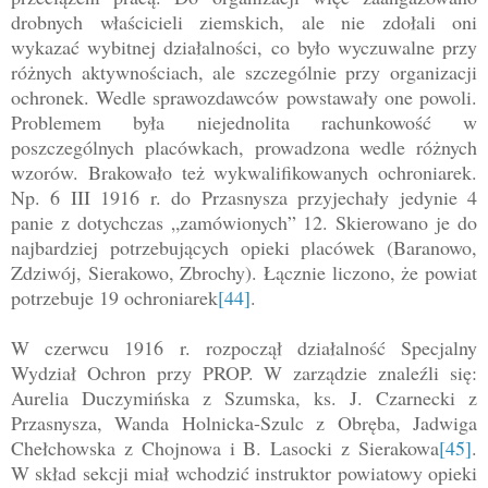
drobnych właścicieli ziemskich, ale nie zdołali oni
wykazać wybitnej działalności, co było wyczuwalne przy
różnych aktywnościach, ale szczególnie przy organizacji
ochronek. Wedle sprawozdawców powstawały one powoli.
Problemem była niejednolita rachunkowość w
poszczególnych placówkach, prowadzona wedle różnych
wzorów. Brakowało też wykwalifikowanych ochroniarek.
Np. 6 III 1916 r. do Przasnysza przyjechały jedynie 4
panie z dotychczas „zamówionych” 12. Skierowano je do
najbardziej potrzebujących opieki placówek (Baranowo,
Zdziwój, Sierakowo, Zbrochy). Łącznie liczono, że powiat
potrzebuje 19 ochroniarek
[44]
.
W czerwcu 1916 r. rozpoczął działalność Specjalny
Wydział Ochron przy PROP. W zarządzie znaleźli się:
Aurelia Duczymińska z Szumska, ks. J. Czarnecki z
Przasnysza, Wanda Holnicka-Szulc z Obręba, Jadwiga
Chełchowska z Chojnowa i B. Lasocki z Sierakowa
[45]
.
W skład sekcji miał wchodzić instruktor powiatowy opieki