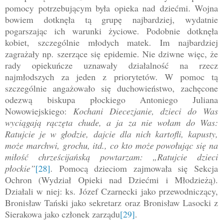
pomocy potrzebującym była opieka nad dziećmi. Wojna
bowiem dotknęła tą grupę najbardziej, wydatnie
pogarszając ich warunki życiowe. Podobnie dotknęła
kobiet, szczególnie młodych matek. Im najbardziej
zagrażały np. szerzące się epidemie. Nie dziwne więc, że
rady opiekuńcze uznawały działalność na rzecz
najmłodszych za jeden z priorytetów. W pomoc tą
szczególnie angażowało się duchowieństwo, zachęcone
odezwą biskupa płockiego Antoniego Juliana
Nowowiejskiego:
Kochani Diecezjanie, dzieci do Was
wyciągają rączęta chude, a ja za nie wołam do Was:
Ratujcie je w głodzie, dajcie dla nich kartofli, kapusty,
może marchwi, grochu, itd., co kto może powołując się na
miłość chrześcijańską powtarzam: „Ratujcie dzieci
płockie”
[28]
. Pomocą dzieciom zajmowała się Sekcja
Ochron (Wydział Opieki nad Dziećmi i Młodzieżą).
Działali w niej: ks. Józef Czarnecki jako przewodniczący,
Bronisław Tański jako sekretarz oraz Bronisław Lasocki z
Sierakowa jako członek zarządu
[29]
.