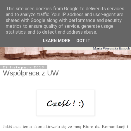
This site uses cookies from Google to deliver its services
and to analyze traffic. Your IP address and user-agent are
shared with Google along with performance and security
metrics to ensure quality of service, generate usage
statistics, and to detect and address abuse.
LEARN MORE
GOT IT
22 listopada 2013
Współpraca z UW
Jakiś czas temu skontaktowało się ze mną Biuro ds. Komunikacji i