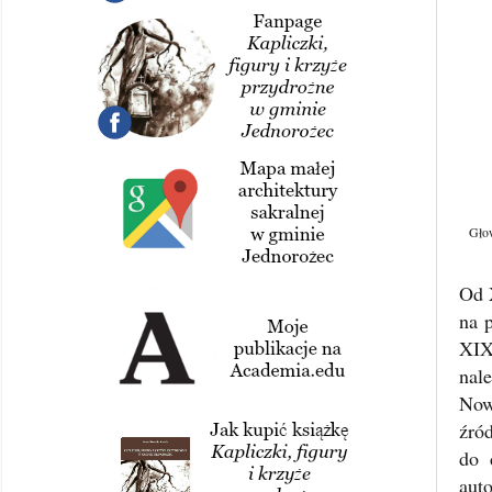
Głow
Od 
na 
XIX
nal
Now
źró
do 
auto