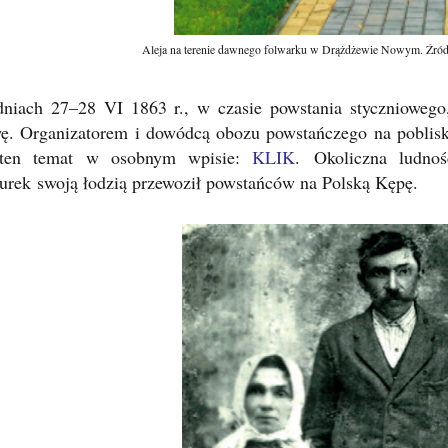
Aleja na terenie dawnego folwarku w Drążdżewie Nowym. Źró
niach 27
–
28 VI 1863 r., w czasie powstania stycznioweg
wę. Organizatorem i dowódcą obozu powstańczego na pobliski
ten temat w osobnym wpisie:
KLIK
.
Okoliczna ludno
urek
swoją łodzią przewoził powstańców na Polską Kępę.