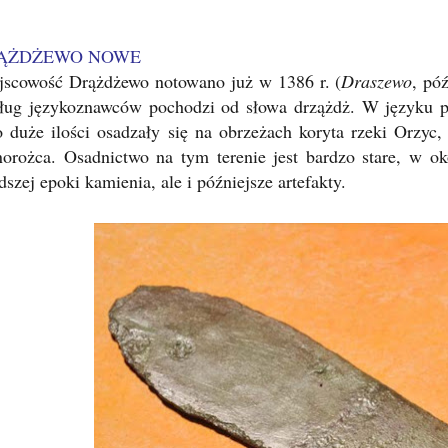
ĄŻDŻEWO NOWE
jscowość Drążdżewo notowano już w 1386 r. (
Draszewo
, pó
ług językoznawców pochodzi od słowa drzążdż. W języku pr
o duże ilości osadzały się na obrzeżach koryta rzeki Orzyc,
norożca. Osadnictwo na tym terenie jest bardzo stare, w o
szej epoki kamienia, ale i późniejsze artefakty.