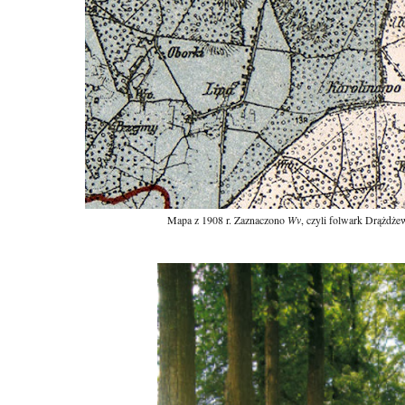
Mapa z 1908 r. Zaznaczono
Wv
, czyli folwark Drążdże