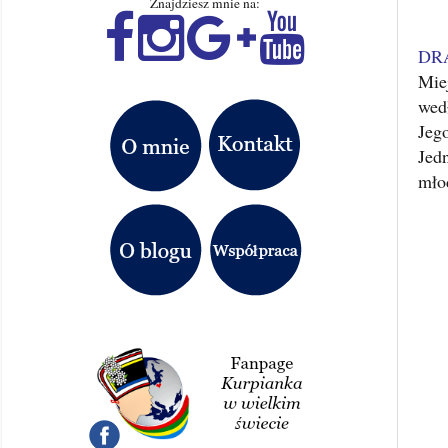
Znajdziesz mnie na:
DR
Mie
wed
Jeg
Jed
młod