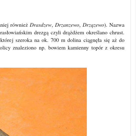
źniej również
Drasdzew
,
Drzanzewo
,
Drzązewo
). Nazwa
asłowiańskim drezgą czyli drążdżem określano chrust.
 której szeroka na ok. 700 m dolina ciągnęła się aż do
kolicy znaleziono np. bowiem kamienny topór z okresu