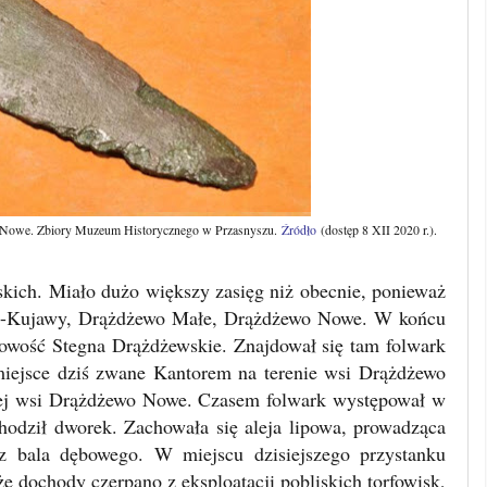
ewo Nowe. Zbiory Muzeum Historycznego w Przasnyszu.
Źródło
(dostęp 8 XII 2020 r.).
kich. Miało dużo większy zasięg niż obecnie, ponieważ
żewo-Kujawy, Drążdżewo Małe, Drążdżewo Nowe. W końcu
cowość Stegna Drążdżewskie. Znajdował się tam folwark
miejsce dziś zwane Kantorem na terenie wsi Drążdżewo
zej wsi Drążdżewo Nowe. Czasem folwark występował w
dził dworek. Zachowała się aleja lipowa, prowadząca
z bala dębowego. W miejscu dzisiejszego przystanku
e dochody czerpano z eksploatacji pobliskich torfowisk,