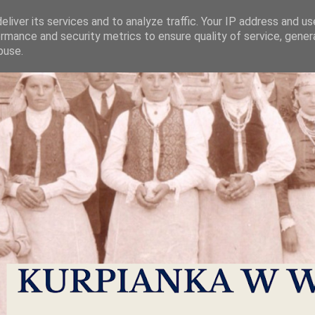
liver its services and to analyze traffic. Your IP address and u
rmance and security metrics to ensure quality of service, gene
buse.