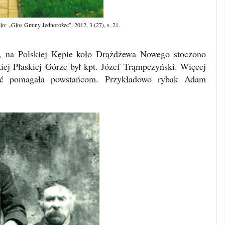
dło:
„
Głos Gminy Jednorożec
”
, 2012, 3 (27), s. 21.
o, na Polskiej Kępie koło Drążdżewa Nowego stoczono
ej Płaskiej Górze był kpt. Józef Trąmpczyński. Więcej
ść pomagała powstańcom. Przykładowo rybak Adam