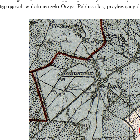
tępujących w dolinie rzeki Orzyc. Pobliski las, przylegający