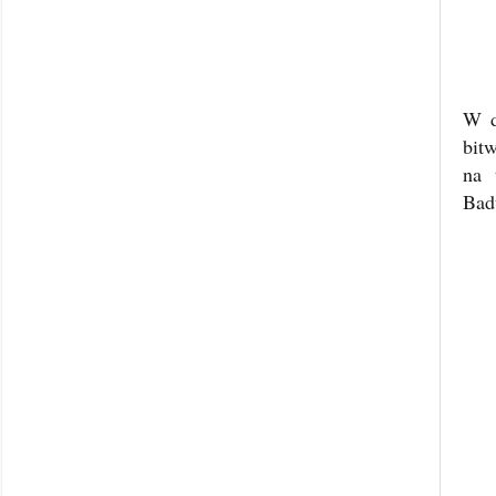
W d
bit
na 
Bad