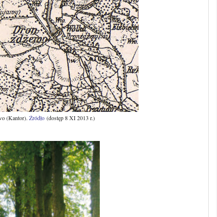
wo (Kantor).
Źródło
(dostęp 8 XI 2013 r.)