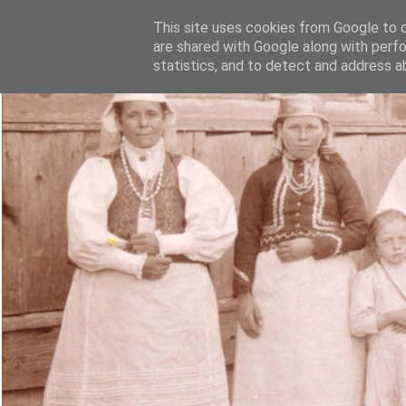
This site uses cookies from Google to de
are shared with Google along with perfo
statistics, and to detect and address a