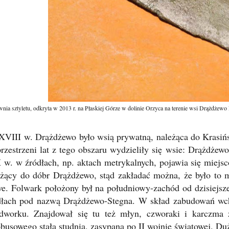
nia sztyletu, odkryta w 2013 r. na Płaskiej Górze w dolinie Orzyca na terenie wsi Drążdż
XVIII w. Drążdżewo było wsią prywatną, należąca do Krasińs
przestrzeni lat z tego obszaru wydzieliły się wsie: Drążd
 w. w źródłach, np. aktach metrykalnych, pojawia się miejs
eżący do dóbr Drążdżewo, stąd zakładać można, że było to 
e. Folwark położony był na południowy-zachód od dzisiejs
dłach pod nazwą Drążdżewo-Stegna. W skład zabudowań wcho
dworku. Znajdował się tu też młyn, czworaki i karczma 
busowego stała studnia, zasypana po II wojnie światowej. Duż