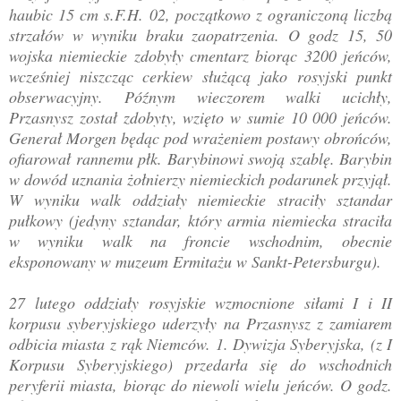
haubic 15 cm s.F.H. 02, początkowo z ograniczoną liczbą
strzałów w wyniku braku zaopatrzenia. O godz 15, 50
wojska niemieckie zdobyły cmentarz biorąc 3200 jeńców,
wcześniej niszcząc cerkiew służącą jako rosyjski punkt
obserwacyjny. Późnym wieczorem walki ucichły,
Przasnysz został zdobyty, wzięto w sumie 10 000 jeńców.
Generał Morgen będąc pod wrażeniem postawy obrońców,
ofiarował rannemu płk. Barybinowi swoją szablę. Barybin
w dowód uznania żołnierzy niemieckich podarunek przyjął.
W wyniku walk oddziały niemieckie straciły sztandar
pułkowy (jedyny sztandar, który armia niemiecka straciła
w wyniku walk na froncie wschodnim, obecnie
eksponowany w muzeum Ermitażu w Sankt-Petersburgu).
27 lutego oddziały rosyjskie wzmocnione siłami I i II
korpusu syberyjskiego uderzyły na Przasnysz z zamiarem
odbicia miasta z rąk Niemców. 1. Dywizja Syberyjska, (z I
Korpusu Syberyjskiego) przedarła się do wschodnich
peryferii miasta, biorąc do niewoli wielu jeńców. O godz.