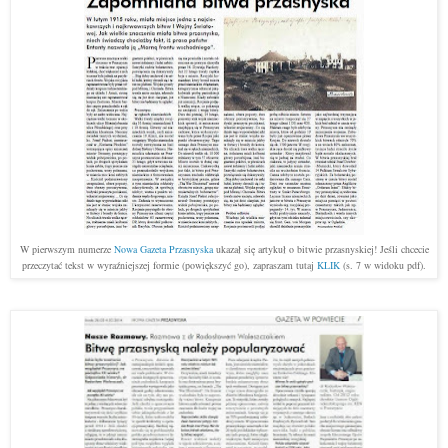
W pierwszym numerze
Nowa Gazeta Przasnyska
ukazał się artykuł o bitwie przasnyskiej! Jeśli chcecie
przeczytać tekst w wyraźniejszej formie (powiększyć go), zapraszam tutaj
KLIK
(s. 7 w widoku pdf).