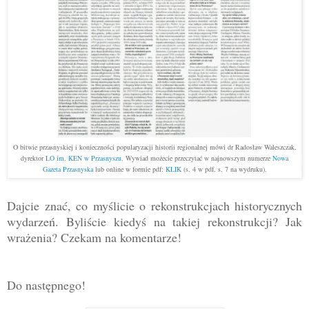
O bitwie przasnyskiej i konieczności popularyzacji historii regionalnej mówi dr Radosław Waleszczak,
dyrektor
LO im. KEN w Przasnyszu
. Wywiad możecie przeczytać w najnowszym numerze
Nowa
Gazeta Przasnyska
lub online w formie pdf:
KLIK
(s. 4 w pdf, s. 7 na wydruku).
Dajcie znać, co myślicie o rekonstrukcjach historycznych
wydarzeń. Byliście kiedyś na takiej rekonstrukcji? Jak
wrażenia? Czekam na komentarze!
Do następnego!