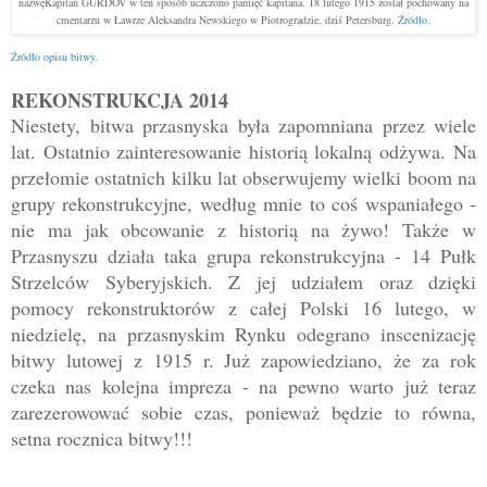
nazwęKapitan GURDOV w ten sposób uczczono pamięć kapitana. 18 lutego 1915 został pochowany na
cmentarzu w Ławrze Aleksandra Newskiego w Piotrogradzie, dziś Petersburg.
Źródło
.
Źródło opisu bitwy.
REKONSTRUKCJA 2014
Niestety, bitwa przasnyska była zapomniana przez wiele
lat. Ostatnio zainteresowanie historią lokalną odżywa.
Na
przełomie ostatnich kilku lat obserwujemy wielki boom na
grupy rekonstrukcyjne, według mnie to coś wspaniałego -
nie ma jak obcowanie z historią na żywo! Także w
Przasnyszu działa taka grupa rekonstrukcyjna - 14 Pułk
Strzelców Syberyjskich. Z jej udziałem oraz dzięki
pomocy rekonstruktorów z całej Polski 16 lutego, w
niedzielę, na przasnyskim Rynku odegrano inscenizację
bitwy lutowej z 1915 r. Już zapowiedziano, że za rok
czeka nas kolejna impreza - na pewno warto już teraz
zarezerowować sobie czas, ponieważ będzie to równa,
setna rocznica bitwy!!!