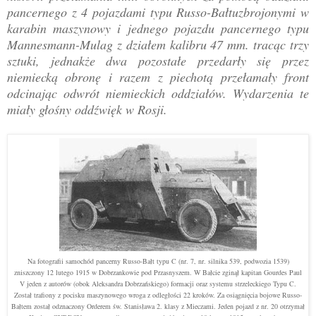
pancernego z 4 pojazdami typu Russo-Bałtuzbrojonymi w
karabin maszynowy i jednego pojazdu pancernego typu
Mannesmann-Mulag z działem kalibru 47 mm. tracąc trzy
sztuki, jednakże dwa pozostałe przedarły się przez
niemiecką obronę i razem z piechotą przełamały front
odcinając odwrót niemieckich oddziałów. Wydarzenia te
miały głośny oddźwięk w Rosji.
Na fotografii samochód pancerny Russo-Bałt typu C (nr. 7, nr. silnika 539, podwozia 1539)
zniszczony 12 lutego 1915 w Dobrzankowie pod Przasnyszem. W Bałcie zginął kapitan Gourdes Paul
V jeden z autorów (obok Aleksandra Dobrzańskiego) formacji oraz systemu strzeleckiego Typu C.
Został trafiony z pocisku maszynowego wroga z odległości 22 kroków. Za osiągnięcia bojowe Russo-
Bałtem został odznaczony Orderem św. Stanisława 2. klasy z Mieczami. Jeden pojazd z nr. 20 otrzymał