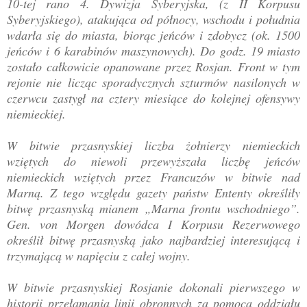
10-tej rano 4. Dywizja Syberyjska, (z II Korpusu
Syberyjskiego), atakująca od północy, wschodu i południa
wdarła się do miasta, biorąc jeńców i zdobycz (ok. 1500
jeńców i 6 karabinów maszynowych). Do godz. 19 miasto
zostało całkowicie opanowane przez Rosjan. Front w tym
rejonie nie licząc sporadycznych szturmów nasilonych w
czerwcu zastygł na cztery miesiące do kolejnej ofensywy
niemieckiej.
W bitwie przasnyskiej liczba żołnierzy niemieckich
wziętych do niewoli przewyższała liczbę jeńców
niemieckich wziętych przez Francuzów w bitwie nad
Marną. Z tego względu gazety państw Ententy określiły
bitwę przasnyską mianem „Marna frontu wschodniego”.
Gen. von Morgen dowódca I Korpusu Rezerwowego
określił bitwę przasnyską jako najbardziej interesującą i
trzymającą w napięciu z całej wojny.
W bitwie przasnyskiej Rosjanie dokonali pierwszego w
historii przełamania linii obronnych za pomocą oddziału