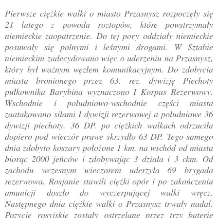
Pierwsze ciężkie walki o miasto Przasnysz rozpoczęły się
21 lutego z powodu roztopów, które powstrzymały
niemieckie zaopatrzenie. Do tej pory oddziały niemieckie
posuwały się polnymi i leśnymi drogami. W Sztabie
niemieckim zadecydowano więc o uderzeniu na Przasnysz,
który był ważnym węzłem komunikacyjnym. Do zdobycia
miasta bronionego przez 63. rez. dywizję Piechoty
pułkownika Barybina wyznaczono I Korpus Rezerwowy.
Wschodnie i południowo-wschodnie części miasta
zaatakowano siłami I dywizji rezerwowej a południowe 36
dywizji piechoty. 36 DP. po ciężkich walkach odrzuciła
dopiero pod wieczór prawe skrzydło 63 DP. Tego samego
dnia zdobyto koszary położone 1 km. na wschód od miasta
biorąc 2000 jeńców i zdobywając 3 działa i 3 ckm. Od
zachodu wczesnym wieczorem uderzyła 69 brygada
rezerwowa. Rosjanie stawili ciężki opór i po zakończeniu
amunicji doszło do wyczerpującej walki wręcz.
Następnego dnia ciężkie walki o Przasnysz trwały nadal.
Pozycje rosyjskie zostały ostrzelane przez trzy baterie