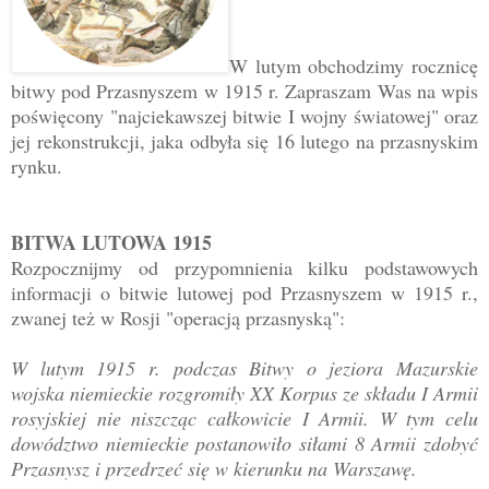
W lutym obchodzimy rocznicę
bitwy pod Przasnyszem w 1915 r. Zapraszam Was na wpis
poświęcony "najciekawszej bitwie I wojny światowej" oraz
jej rekonstrukcji, jaka odbyła się 16 lutego na przasnyskim
rynku.
BITWA LUTOWA 1915
Rozpocznijmy od przypomnienia kilku podstawowych
informacji o bitwie lutowej pod Przasnyszem w 1915 r.,
zwanej też w Rosji "operacją przasnyską":
W lutym 1915 r. podczas Bitwy o jeziora Mazurskie
wojska niemieckie rozgromiły XX Korpus ze składu I Armii
rosyjskiej nie niszcząc całkowicie I Armii. W tym celu
dowództwo niemieckie postanowiło siłami 8 Armii zdobyć
Przasnysz i przedrzeć się w kierunku na Warszawę.