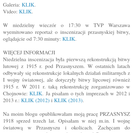
Galeria:
KLIK
.
Video:
KLIK
.
W niedzielny wieczór o 17:30 w TVP Warszawa
wyemitowano reportaż o inscenizacji przasnyskiej bitwy,
oglądajcie od 7:30 minuty:
KLIK
.
WIĘCEJ INFORMACJI
Niedzielna inscenizacja była pierwszą rekonstrukcją bitwy
lutowej z 1915 r. pod Przasnyszem. W ostatnich latach
odbywały się rekonstrukcje lokalnych działań militarnych z
I wojny światowej, ale dotyczyły bitwy lipcowej również
1915 r. W 2011 r. taką rekonstrukcję zorganizowano w
Chojnowie:
KLIK
. Ja pisałam o tych imprezach w 2012 i
2013 r.:
KLIK (2012)
i
KLIK (2013)
.
Na moim blogu opublikowałam moją pracę PRZASNYSZ
1918 sprzed trzech lat. Opisałam w niej m.in. I wojnę
światową w Przasnyszu i okolicach. Zachęcam do