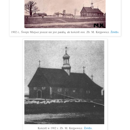
1902 r., Święte Miejsce jeszcze nie jest parafią, ale kościół stoi. Zb. M. Krejpowicz. 
Źródło
.
Kościół w 1902 r. Zb. M. Krejpowicz. 
Źródło
.