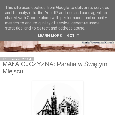
This site uses cookies from Google to deliver its services
and to analyze traffic. Your IP address and user-agent are
shared with Google along with performance and security
metrics to ensure quality of service, generate usage
statistics, and to detect and address abuse.
LEARN MORE
GOT IT
23 marca 2014
MAŁA OJCZYZNA: Parafia w Świętym
Miejscu