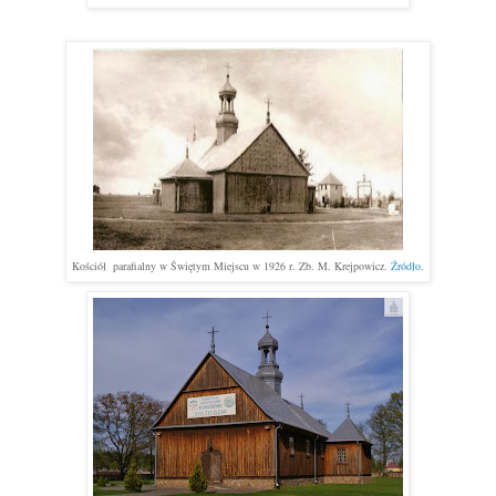
Kościół  parafialny w Świętym Miejscu w 1926 r. Zb. M. Krejpowicz. 
Źródło
.