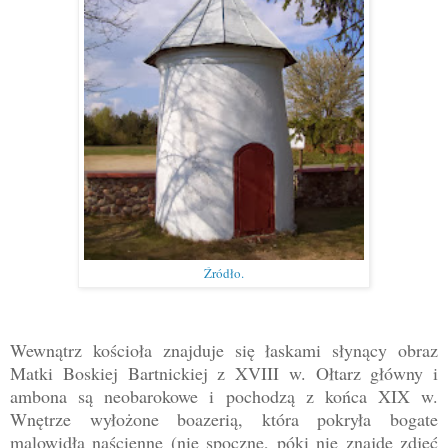
Źródło.
Wewnątrz kościoła znajduje się łaskami słynący obraz
Matki Boskiej Bartnickiej z XVIII w. Ołtarz główny i
ambona są neobarokowe i pochodzą z końca XIX w.
Wnętrze wyłożone boazerią, która pokryła bogate
malowidła naścienne (nie spocznę, póki nie znajdę zdjęć