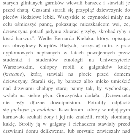
starych glinianych garnków wlewali barszcz i stawiali je
przed chatą. Czasami starali się przypiąć dziewczynie do
pleców śledziowe łebki. Wszystkie te czynności miały na
celu ośmieszyć pannę, pokazując mieszkańcom wsi, że,
dziewczyna potrafi jedynie zbierać grzyby, skrobać ryby i
kisić barszcz”. Wedle Bernarda Kielaka, który, opisując
rok obrzędowy Kurpiów Białych, korzystał m.in. z prac
dyplomowych napisanych w latach powojennych przez
studentki i studentów etnologii na Uniwersytecie
Warszawskim, chłopcy robili z gałganków kukłę
(
kracane
), którą stawiali na płocie przed domem
dziewczyny. Starali się, by barszcz albo mleko umieścić
nad drzwiami chałupy starej panny tak, by wychodząc,
wylała na siebie płyn. Gorczyńska dodała: „Dziewczęta
nie były dłużne dowcipnisiom. Potrafiły odpłacić
się
pięknym za nadobne
. Kawalerom, którzy w mijającym
karnawale szukali żony i jej nie znaleźli, robiły słomianą
kukłę. Stroiły ją w gałgany i cichaczem stawiały przed
drzwiami domu delikwenta, lub sprytnie zawieszały nad