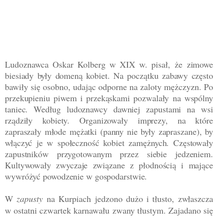
Ludoznawca O
skar Kolberg w XIX w. pisał, że
zimowe
biesiady były domeną kobiet. Na początku zabawy często
bawiły się osobno, udając odporne na zaloty mężczyzn. Po
przekupieniu piwem i przekąskami pozwalały na wspólny
taniec. Według ludoznawcy dawniej zapustami na wsi
rządziły kobiety. Organizowały imprezy, na które
zapraszały młode mężatki (panny nie były zapraszane), by
włączyć je w społeczność kobiet zamężnych. Częstowały
zapustników przygotowanym przez siebie jedzeniem.
Kultywowały zwyczaje związane z płodnością i mające
wywróżyć powodzenie w gospodarstwie.
W
zapusty
na Kurpiach jedzono dużo i
tłusto,
zwłaszcza
w ostatni czwartek karnawału zwany tłustym.
Zajadano się