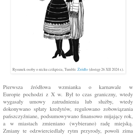
Rysunek osoby o nicku czikpisia, Tumblr.
Źródło
(dostęp 26 XII 2024 r.).
Pierwsza źródłowa wzmianka o karnawale w
Europie
pochodzi z
X w.
Był to czas graniczny,
wtedy
wygasały umowy zatrudnienia lub służby, wtedy
dokonywano spłaty kredytów, regulowano zobowiązania
pańszczyźniane, podsumowywano finansowo mijający rok,
a w miastach zmieniano (wybierano) radę miejską.
Zmiany te odzwierciedlały rytm przyrody, powoli zima