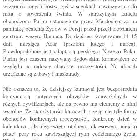
wizerunki innych bóstw, zaś w scenkach nawiązywano do
mitu o stworzeniu świata. W starożytnym Izraelu
obchodzono Purim ustanowione przez Mardocheusza na
pamiątkę ocalenia Żydów w Persji przed prześladowaniem
ze strony wezyra Hamana. Do dziś jest świętowane 14
–1
5
dnia miesiąca Adar (przełom lutego i marca).
Prawdopodobnie jest adaptacją perskiego Nowego Roku.
Purim jest czasem nazywany żydowskim karnawałem ze
względu na radosny charakter uroczystości. Na ulicach
urządzane są zabawy i maskarady.
Nie oznacza to, że dzisiejszy karnawał jest bezpośrednią
kontynuacją antycznych obrzędów zauważalnych w
różnych cywilizacjach, ale na pewno ma elementy z nimi
wspólne. Ze starożytności karnawał przejął nie tyle formy
obchodów konkretnych uroczystości, konkretny dzień w
kalendarzu, ale ideę święta totalnego, okresowego, niejako
piątej pory roku zawieszającej rytm codziennego życia.