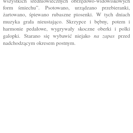
wszystkich średniowiecznych obrzędowo-widowiskowych
form śmiechu”. Psotowano, urządzano przebieranki,
żartowano, śpiewano rubaszne piosenki.
W tych dniach
muzyka grała nieustająco. Skrzypce i bębny, potem i
harmonie pedałowe, wygrywały skoczne oberki i polki
galopki.
Starano się wybawić niejako
na zapas
przed
nadchodzącym okresem postnym
.