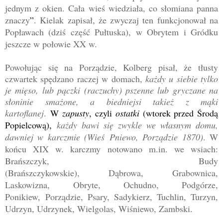
jednym z okien. Cała wieś wiedziała, co słomiana panna
znaczy
”
. Kielak zapisał, że zwyczaj ten funkcjonował na
Popławach (dziś część Pułtuska), w Obrytem i Gródku
jeszcze w połowie XX w.
Powołując się na Porządzie, Kolberg pisał, że tłusty
czwartek spędzano raczej w domach,
każdy u siebie tylko
je mięso, lub pączki (raczuchy) pszenne lub gryczane na
słoninie smażone, a biedniejsi takież z mąki
kartoflanej
.
W
zapusty
, czyli
ostatki
(wtorek przed Środą
Popielcową),
każdy bawi się zwykle we własnym domu,
dawniej w karczmie (Wieś Pniewo, Porządzie 1870)
. W
końcu XIX w. karczmy notowano m.in. we wsiach:
Brańszczyk,
Budy
(Brańszczykowskie),
Dąbrowa,
Grabownica,
Laskowizna,
Obryte,
Ochudno, Podgórze,
Ponikiew,
Porządzie, Psary, Sadykierz, Tuchlin, Turzyn,
Udrzyn, Udrzynek, Wielgolas, Wiśniewo, Zambski.