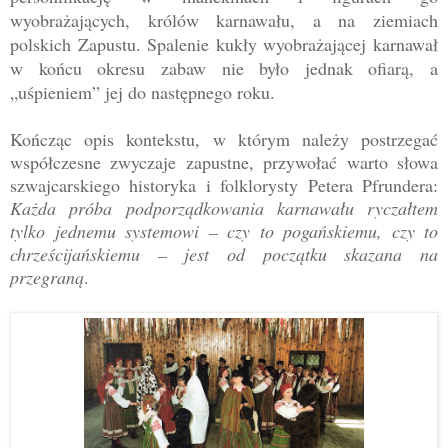
wyobrażających, królów karnawału, a na ziemiach
polskich Zapustu. Spalenie kukły wyobrażającej karnawał
w końcu okresu zabaw nie było jednak ofiarą, a
„uśpieniem” jej do następnego roku.
Kończąc opis kontekstu, w którym należy postrzegać
współczesne zwyczaje zapustne, przywołać warto sło
wa
szwajcarskiego historyka i folklorysty Petera Pfrundera:
Każda próba podporządkowania karnawału ryczałtem
tylko jednemu systemowi – czy to pogańskiemu, czy to
chrześcijańskiemu – jest od początku skazana na
przegraną
.