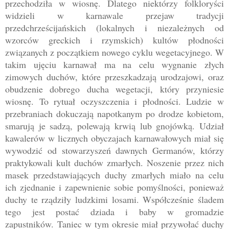
przechodziła w wiosnę. Dlatego niektórzy folkloryści
widzieli w karnawale przejaw tradycji
przedchrześcijańskich (lokalnych i niezależnych od
wzorców greckich i rzymskich) kultów płodności
związanych z początkiem nowego cyklu wegetacyjnego. W
takim ujęciu karnawał ma na celu wygnanie złych
zimowych duchów, które przeszkadzają urodzajowi, oraz
obudzenie dobrego ducha wegetacji, który przyniesie
wiosnę. To rytuał oczyszczenia i płodności. Ludzie w
przebraniach dokuczają napotkanym po drodze kobietom,
smarują je sadzą, polewają krwią lub gnojówką. Udział
kawalerów w licznych obyczajach karnawałowych miał się
wywodzić od stowarzyszeń dawnych Germanów, którzy
praktykowali kult duchów zmarłych. Noszenie przez nich
masek przedstawiających duchy zmarłych miało na celu
ich zjednanie i zapewnienie sobie pomyślności, ponieważ
duchy te rządziły ludzkimi losami. Współcześnie śladem
tego jest postać dziada i baby w gromadzie
zapustników.
Ta
niec w tym okresie miał przywołać duchy