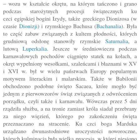
– wozu w kształcie okrętu, na którym tańczono i grano
podczas starożytnych procesji świątecznych ku
czci
egipskiej bogini Izydy, także
greckiego Dionizosa (w
czasie
Dionizji
) i rzymskiego Bachusa (
Bachanalia
). Była
to część zabaw związanych z kultem płodności, których
grud
niową odsłonę stanowiły rzymskie
Saturnalia
, a
lutową
Luperkalia
. Jeszcze w średniowieczu podczas
karnawałowych pochodów ciągnięto statek na kołach, a
okręt wypełniony wesołkami, szaleńcami i błaznami w XV
i XVI w. był w wielu państwach Europy popularnym
motywem literackim i malars
kim. Także w Babilonii
obchodzono podobne święto Sacaea, które mogło być
jednym z pierwowzorów świąt związanych z odwróceniem
porządku, czyli także i karnawału. Wówczas przez 5 dni
rządziła służba, a na tronie zamiast króla siadał przebrany
za niego więzień, którego po zakończeniu święta
przeznaczano na stracenie. Ku czci boga Marduka
urządzano dwunastodniowe uroczystości noworoczne,
których kulminacją była wielka procesja, w której niesiono