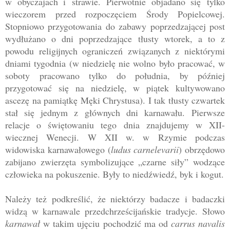
w obyczajach i
strawie. Pierwotnie objadano się
tylko
wieczorem przed rozpoczęciem Środy Popielcowej.
Stopniowo przygotowania do zabawy poprzedzającej post
wydłużano o dni poprzedzające tłusty wtorek, a to z
powodu religijnych ograniczeń związanych z niektórymi
dniami tygodnia (w niedzielę nie wolno było pracować, w
soboty pracowano tylko do południa, by później
przygotować się na niedzielę, w piątek kultywowano
ascezę na pamiątkę Męki Chrystusa). I tak tłusty czwartek
stał się jednym z głównych dni karna
wału. Pierwsze
relacje o świętowaniu tego dnia znajdujemy w XII-
wiecznej
Wenecji. W XII w. w Rzymie podczas
widowiska karnawałowego (
ludus carnelevarii
) obrzędowo
zabijano zwierzęta symbolizujące „czarne siły” wodzące
człowieka na pokuszenie. Były to niedźwiedź, byk i kogut.
Należy też po
dkreślić, że niektórzy badacze i badaczki
widzą w karnawale przedchrześcija
ńskie
tradycje. Słowo
karnawał
w takim ujęciu pochodzić ma od
carrus navalis