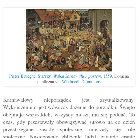
Pieter Brueghel Starszy,
Walka karnawału z postem
, 1559
. Domena
publiczna via
Wikimedia Commons
Karnawałowy nieporządek jest zrytualizowany.
Wykroczeniem jest wówczas dążenie do porządku. Święto
obejmuje wszystkich, wszyscy muszą mu się poddać.
To
czas,
gdy przestawały obowiązywać surowo na co dzień
przestrze
gane zasady społeczne, mieszały się role
społeczne.
Następowało zbliżenie ludzi, zatarcie granic