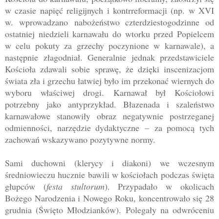
w czasie napięć religijnych i kontrreformacji (np. w XVI
w. wprowadzano
nabożeństwo czterdziestogodzinne od
ostatniej niedzieli karnawału do wtorku przed Popielcem
w celu pokuty za grzechy poczynione w karnawale)
, a
następnie złagodniał. Generalnie jednak przedstawiciele
Kościoła zdawali sobie sprawę, że dzięki inscenizacjom
świata zła i grzechu łatwiej było im przekonać wiernych do
wyboru właściwej drogi.
Karnawał był Kościołowi
potrzebny jako antyprzykład. Błazenada i
szaleństwo
karnawałowe stanowiły obraz negatywnie postrzeganej
odmienności, narzędzie dydaktyczne
–
za pomocą tych
zachowań wskazywano pozytywne normy.
S
ami duch
owni (klerycy i diakoni) we wczesnym
średniowieczu hucznie bawili w kościołach podczas święta
głupców (
festa stultorum
). Przypadało w okolicach
Bożego Narodzenia i Nowego Roku, koncentrowało się 28
grudnia (Święto Młodzianków). Polegały na odwróceniu