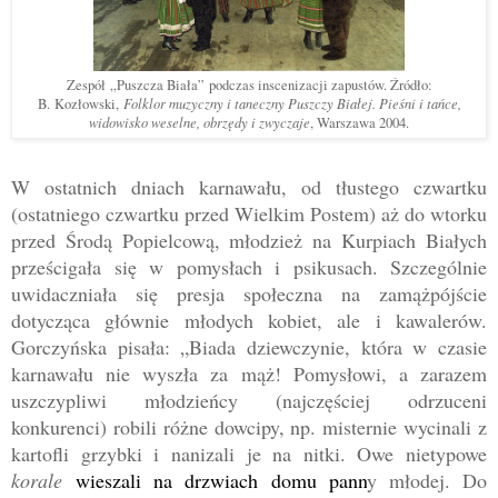
Zespół
„
Puszcza Biała
”
podczas inscenizacji zapustów. Źródło:
Folklor muzyczny i taneczny Puszczy Białej. Pieśni i tańce,
B.
Kozłowski,
widowisko weselne, obrzędy i zwyczaje
, Warszawa 2004.
W ostatnich dniach karnawału, od tłustego czwartku
(ostatniego czwartku przed Wielkim Postem) aż do wtorku
przed Środą Popielcową, młodzież na Kurpiach Białych
prześcigała się w pomysłach i psikusach. Szczególnie
uwidaczniała się presja społeczna na zamążpójście
dotycząca głównie młodych kobiet, ale i kawalerów.
Gorczyńska pisała: „Biada dziewczynie, która w czasie
karnawału nie wyszła za mąż! Pomysłowi, a zarazem
uszczypliwi młodzieńcy (najczęściej odrzuceni
konkurenci) robili różne dowcipy, np. misternie wycinali z
kartofli grzybki i nanizali je na nitki. Owe nietypowe
korale
wieszali na drzwiach domu pann
y młodej. Do