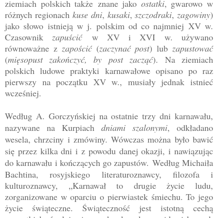
ziemiach polskich także
znane jako
ostatki
, gwarowo w
różnych regionach
kuse dni
,
kusaki
,
szczodraki
,
zagowiny
)
jako słowo istnieją w j. polskim od co najmniej XV w.
Czasownik
zapuścić
w XV i XVI w. używano
równoważne z
zapościć
(
zaczynać post
) lub
zapustować
(
mięsopust zakończyć, by post zacząć
).
Na ziemiach
polskich ludowe praktyki karnawałowe opisano po raz
pierwszy na początku XV w., musiały jednak istnieć
wcześniej.
Według A. Gorczyńskiej na ostatnie trzy dni karnawału,
nazywane na Kurpiach
dniami szalonymi
, odkładano
wesela, chrzciny i zmówiny. Wówcza
s można było bawić
się przez kilka dni i z powodu danej okazji, i nawiązując
do karnawału i kończących go zapustów.
Według Michaiła
Bachtina, rosyjskiego literaturoznawcy, filozofa i
kulturoznawcy, „Karnawał to drugie życie ludu,
zorganizowane w oparciu o pierwiastek śmiechu. To jego
życie świąteczne. Świąteczność jest istotną cechą