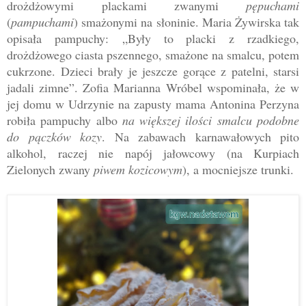
drożdżowymi
plackami zwanymi
pępuchami
(
pampuchami
) smażonymi na słoninie. Maria Żywirska tak
opisała pampuchy:
„
Były to placki z rzadkiego,
drożdżowego ciasta pszennego, smażone na smalcu, potem
cukrzone. Dzieci brały je jeszcze gorące z patelni, starsi
jadali zimne
”
. Zofia Marianna Wróbel wspominała, że w
jej domu w Udrzynie na zapusty mama Antonina Perzyna
robiła pampuchy albo
na większej ilości smalcu podobne
do pączków kozy
. Na zabawach karnawałowych p
ito
alkohol, raczej nie napój jałowcowy (na Kurpiach
Zielonych zwany
piwem kozicowym
), a mocniejsze trunki.