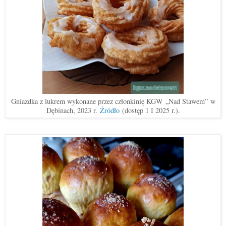
Gniazdka z lukrem wykonane przez członkinię KGW
„
Nad Stawem
”
w
Dębinach, 2023 r.
Źródło
(dostęp 1 I 2025 r.).