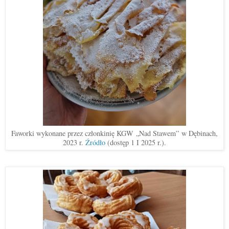
Faworki wykonane przez członkinię KGW
„
Nad Stawem
”
w Dębinach,
2023 r.
Źródło
(dostęp 1 I 2025 r.).