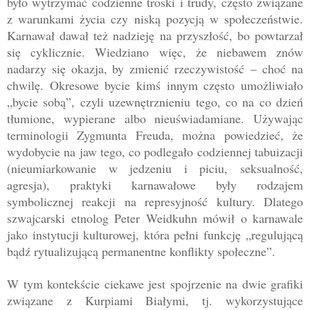
było wytrzymać codzienne troski i trudy, często związane
z warunkami życia czy niską pozycją w społeczeństwie.
Karnawał dawał też nadzieję na przyszłość, bo powtarzał
się cyklicznie. Wiedziano więc, że niebawem znów
nadarzy się okazja, by zmienić rzeczywistość
–
choć na
chwilę. Okres
owe bycie kimś innym często umożliwiało
„bycie sobą”, czyli uzewnętrznieniu tego, co na co dzień
tłumione, wypierane albo nieuświadamiane. Używając
terminologii Zygmunta Freuda, można powiedzieć, że
wydobycie na jaw tego, co podlegało codziennej tabuizacji
(nieumiarkowanie w jedzeniu i piciu, seksualność,
agresja), praktyki karnawałowe były rodzajem
symbolicznej reakcji na represyjność kultury. Dlatego
szwajcarski etnolog Peter Weidkuhn mówił o karnawale
jako instytucji kulturowej, która pełni funkcję
„
regulującą
bądź rytualizującą permanentne konflikty społeczne”.
W tym
kontekście ciekawe jest spojrzenie na dwie grafiki
związane z Kurpiami Białymi, tj. wykorzystujące