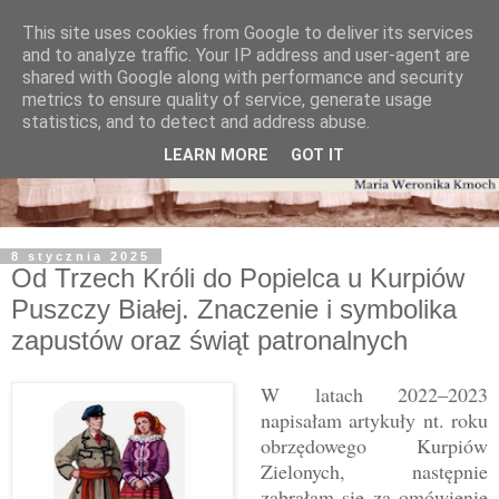
This site uses cookies from Google to deliver its services
and to analyze traffic. Your IP address and user-agent are
shared with Google along with performance and security
metrics to ensure quality of service, generate usage
statistics, and to detect and address abuse.
LEARN MORE
GOT IT
8 stycznia 2025
Od Trzech Króli do Popielca u Kurpiów
Puszczy Białej. Znaczenie i symbolika
zapustów oraz świąt patronalnych
W latach 2022–2023
napisałam artykuły nt. roku
obrzędowego Kurpiów
Zielonych, następnie
zabrałam się za omówienie