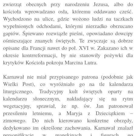
zwierząt obecnych przy narodzeniu Jezu
sa, albo do
kościoła wprowadzano osła, któremu oddawano cześć.
Wychodzono na ulice, gdzie wożono ludzi na taczkach
wypełnionych odchodami, którymi nierzadko obrzucano
gapiów. Śpiewano rozwiązłe pieśni, opowiadano dowcipy
ośmieszające znanych świętych. T
e zwyczaje są dobrze
opisane dla Francji nawet do poł. XVI w. Zakazano ich w
okresie kontrreformacji, by nie stanowiły pożywki dla
krytyków Kościoła pokroju Marcina Lutra.
Karnawał nie miał przypisanego patrona (podobnie jak
Wielki Po
st), co wyróżniało go na tle kalendarza
liturgicznego. Tradycyjny kult świętych oparty na
kalendarzu słonecznym, nakładający się na rytm
wegetacyjny, sprawiał, że np. św. Jan patronował
przesileniu letniemu, a Maryja z Dzieciątkiem –
zimowego. Do nich kierowano konkretne obrzędy,
dedykowano im określone zachowania. Karnawał znalazł
personifikację w manekinach i figurach go