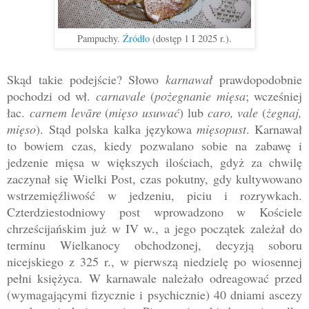
Pampuchy.
Źródło
(dostęp 1 I 2025 r.).
Skąd takie podejście? Słowo
karnawał
prawdopodobnie
pochodzi od wł.
carnavale
(
pożegnanie mięsa
; wcześniej
łac.
carnem levāre
(
mięso usuwać
) lub
caro, vale
(
żegnaj,
mięso
).
Stąd polska kalka językowa
mięsopust
. Karnawał
to bowiem czas, kiedy pozwalano sobie na zabawę i
jedzenie mięsa w większych ilościach, gdyż za chwilę
zaczynał się Wielki Post, czas pokutny, gdy kultywowano
wstrzemięźliwość w jedzeniu, piciu i rozrywkach.
Czterdziestodniowy post wprowadzono w Kościele
chrześcijańskim już w IV w., a jego początek zależał do
terminu Wielkanocy obchodzonej, decyzją soboru
nicejskiego z 325 r., w pierwszą niedzielę po wiosennej
pełni księżyca. W karnawale należało odreagować przed
(wymagającymi fizycznie i psychicznie) 40 dniami ascezy