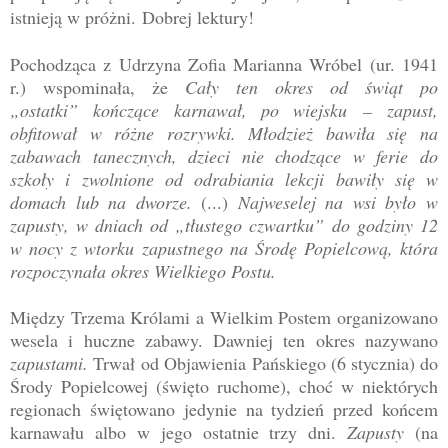
istnieją w próżni.
Dobrej lektury!
Pochodząca z Udrzyna Zofia Marianna Wróbel (ur. 1941
r.) wspominała, że
Cały ten okres od świąt po
„ostatki
”
kończące karnawał, po wiejsku
–
zapust,
obfitował w różne rozrywki. Młodzież bawiła się na
zabawach tanecznych, dzieci nie chodzące w ferie do
szkoły i zwolnione od odrabiania lekcji bawiły się w
domach lub na dworze.
(...)
Najweselej na wsi było w
zapusty, w dniach od „tłustego czwartku
”
do godziny 12
w nocy z wtorku zapustnego na Środę Popielcową, która
rozpoczynała okres Wielkiego Postu.
Między Trzema Królami a Wielkim Postem organizowano
wesela i huczne zabawy. Dawniej ten okres nazywano
z
apustami.
Trwał
od Objawienia Pańskiego (6 stycznia) do
Środy Popielcowej (święto ruchome), choć w niektórych
regionach ś
więtowano jedynie na tydzień przed końcem
karnawału albo w jego ostatnie trzy dni.
Zapusty
(na