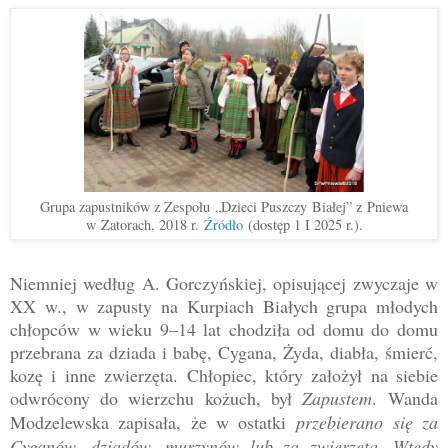
Grupa zapustników z Zespołu
„
Dzieci Puszczy
Białej” z
Pniewa
w Zatorach, 2018 r.
Źródło
(dostęp 1 I 2025 r.).
Niemniej według A. Gorczyńskiej, opisującej zwyczaje w
XX w., w zapusty na Kurpiach Białych grupa młodych
chłopców w wieku 9
–
14 lat chodziła od domu do domu
przebrana za dziada i babę, Cygana, Żyda, diabła, śmierć,
kozę i inne zwierzęta. Chłopiec, który założył na siebie
odwrócony do wierzchu kożuch, był
Zapustem
.
Wanda
Modzelewska zapisała, że w ostatki
przebierano się za
Cyganów, dziadów, murzynów lub za zwierzęta. Wtedy