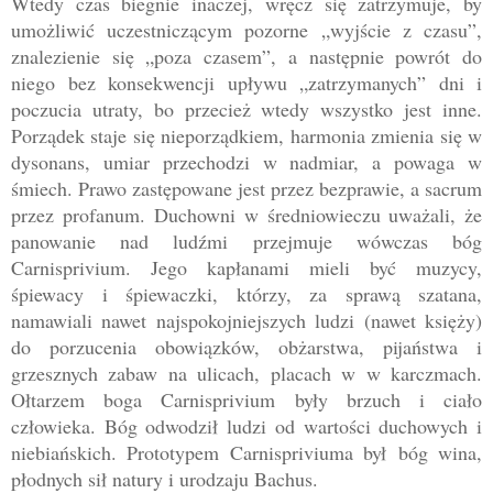
Wtedy czas biegnie inaczej, wręcz się zatrzymuje, by
umożliwić uczestniczącym pozorne „wyjście z czasu”,
znalezienie się „poza czasem”, a następnie powrót do
niego bez konsekwencji upływu „zatrzymanych” dni i
poczucia utraty, bo przecież wtedy wszystko jest inne.
Porządek staje się nieporządkiem, harmonia zmienia się w
dysonans, umiar przechodzi w nadmiar, a powaga w
śmiech. Prawo zastępowane jest przez bezprawie, a sacrum
przez profanum.
Duchowni w średniowieczu uważali, że
panowanie nad ludźmi przejmuje wówczas bóg
Carnisprivium. Jego kapłanami mieli być muzycy,
śpiewacy i śpiewaczki, którzy, za sprawą szatana,
namawiali nawet najspokojniejszych ludzi (nawet księży)
do porzucenia obowiązków, obżarstwa, pijaństwa i
grzesznych zabaw na ulicach, placach w w karczmach.
Ołtarzem boga Carnisprivium były brzuch i ciało
człowieka. Bóg odwodził ludzi od wartości duchow
ych i
niebiańskich. Prototypem Carnispriviuma był
bóg wina,
płodnych sił natury i urodzaju Bachus.