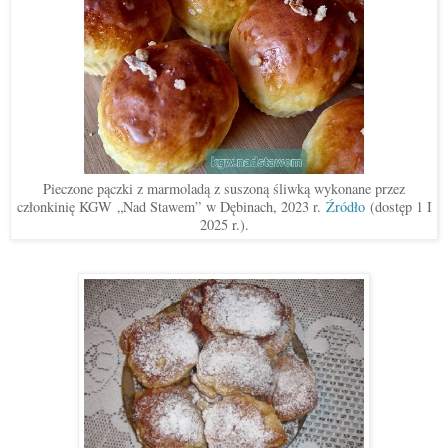
Pieczone pączki z marmoladą z suszoną śliwką wykonane przez
członkinię KGW
„
Nad Stawem
”
w Dębinach, 2023 r.
Źródło
(dostęp 1 I
2025 r.).