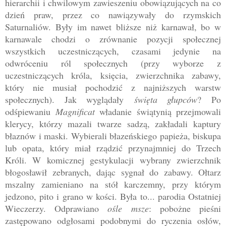
hierarchii i chwilowym zawieszeniu obowiązujących na co
dzień praw, przez co nawiązywały do rzymskich
Saturnaliów. Były im nawet bliższe niż karnawał, bo w
karnawale chodzi o zrównanie pozycji społecznej
wszystkich uczestniczących, czasami jedynie na
odwróceniu ról społecznych (przy wyborze z
uczestniczących króla, księcia, zwierzchnika zabawy,
który nie musiał pochodzić z najniższych warstw
społecznych). Jak wyglądały
święta głupcó
w
? Po
odśpiewaniu
Magnificat
władanie świątynią przejmowali
klerycy, którzy mazali twarze sadzą, zakładali kaptury
błaznów i maski. Wybierali błazeńskiego papieża, biskupa
lub opata, który miał rządzić przynajmniej do Trzech
Króli. W komicznej gestykulacji wybrany zwierzchnik
błogosławił zebranych, dając sygnał do zabawy. Ołtarz
mszalny zamieniano na stół karczemny, przy którym
jedzono, pito i grano w kości. Była to... parodia Ostatniej
Wieczerzy. Odprawiano
ośle msze
: pobożne pieśni
zastępowano odgłosami podobnymi do ryczenia osłów,