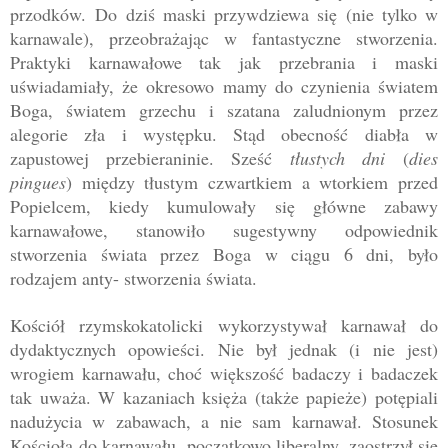
przodków.
Do dziś maski przywdziewa się (nie tylko w
karnawale), przeobra
żając w fantastyczne stworzenia.
Praktyki karnawałowe tak jak przebrania i maski
uświadamiały, że okresowo mamy do c
zynienia światem
Boga, światem grzechu i szatana zaludnionym przez
alegorie zła i występku. Stąd obecność diabła w
zapustowej przebieraninie. Sześć
tłustych dni
(
dies
pingues
) między tłustym czwartkiem a wtorkiem przed
Popielcem, kiedy kumulowały się główne zabawy
karnawałowe, stanowiło sugestywny odpowiednik
stworzenia świata przez Boga w ciągu 6 dni, było
rodzajem anty- stworzenia świata.
Kości
ół rzymskokatolicki wykorzystywał karnawał do
dydaktycznych opowieści. Nie był jednak (i nie jest)
wrogiem karnawału, choć większość badaczy i badaczek
tak uważa. W kazaniach księża (także papieże) potępiali
nadużycia w zabawach, a nie sam karnawał. Stosunek
Kościoła do karnawału, początkowo liberalny, zaostrzył się