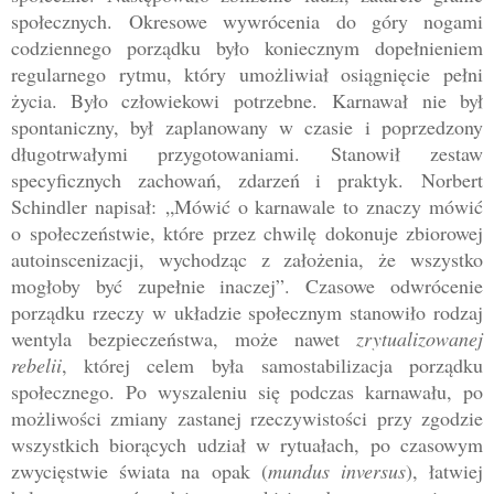
społecznych.
Okresowe wywrócenia do góry nogami
codziennego porządku było koniecznym dopełnieniem
regularnego rytmu, który umożliwiał osiągnięcie pełni
życia. Było człowiekowi potrzebne.
Karnawał nie był
spontaniczny, był zaplanowany w czasie i poprzedzony
długotrwałymi przygotowaniami. Stanowił zestaw
specyficzn
ych zachowań, zdarzeń i prakt
yk.
Norbert
Schindler napisał:
„Mówić o karnawale to znaczy mówić
o społeczeństwie, które przez chwilę dokonuje zbiorowej
autoinscenizacji, wychodząc z założenia, że wszystko
mogłoby być zupełnie inaczej”. Czasowe odwrócenie
porządku rzeczy w układzie społecznym stanowiło rodzaj
wentyla bezpieczeństwa, może nawet
zrytualizowanej
rebelii
, której celem była samostabilizacja porządku
społecznego. Po wyszaleniu się podczas karnawału, po
możliwości zmiany zastanej rzeczywistości przy zgodzie
wszystkich biorących udział w rytuałach, po czasowym
zwycięstwie świata na opak (
mundus inversus
), łatwiej